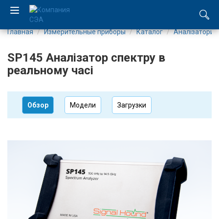
Главная
Измерительные приборы
Каталог
Аналізатори 
EN
SP145 Аналізатор спектру в
UA
реальному часі
Компания
Обзор
Модели
Загрузки
Каталог
Производство
Услуги
Новости
Вакансии