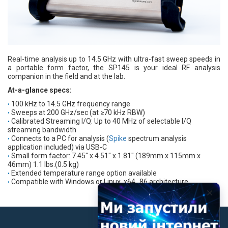
Вход/
авторизация
Производители
Real-time analysis up to 14.5 GHz with ultra-fast sweep speeds in
a portable form factor, the SP145 is your ideal RF analysis
Контакты
companion in the field and at the lab.
At-a-glance specs:
Доставка
100 kHz to 14.5 GHz frequency range
Sweeps at 200 GHz/sec (at ≥70 kHz RBW)
Calibrated Streaming I/Q: Up to 40 MHz of selectable I/Q
Тех.
streaming bandwidth
Connects to a PC for analysis (
Spike
spectrum analysis
поддержка
application included) via USB-C
Small form factor: 7.45″ x 4.51″ x 1.81″ (189mm x 115mm x
Блог
46mm) 1.1 lbs.(0.5 kg)
Extended temperature range option available
Compatible with Windows or Linux, x64_86 architecture