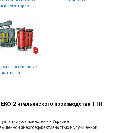
уары для силовых
Реакторы
ансформаторов
орматоры силовые:
каталоги
 EКО-2 итальянского производства TTR
луатации уже известных в Украине
повышенной энергоэффективностью и улучшенной