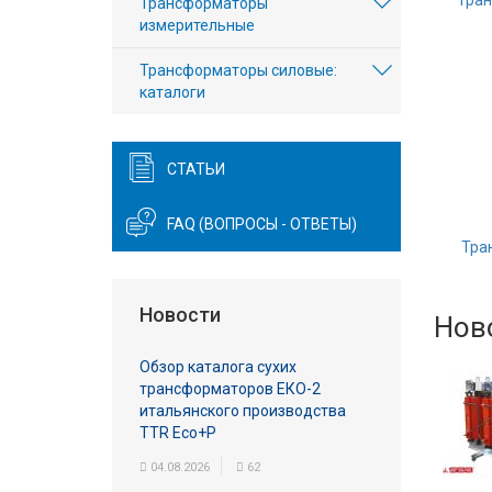
Тран
Трансформаторы
Вход/
измерительные
авторизация
Трансформаторы силовые:
каталоги
Производители
Контакты
СТАТЬИ
Доставка
FAQ (ВОПРОСЫ - ОТВЕТЫ)
Тра
Тех.
поддержка
Новости
Нов
Блог
Обзор каталога сухих
трансформаторов EКО-2
итальянского производства
TTR Eco+P
04.08.2026
62