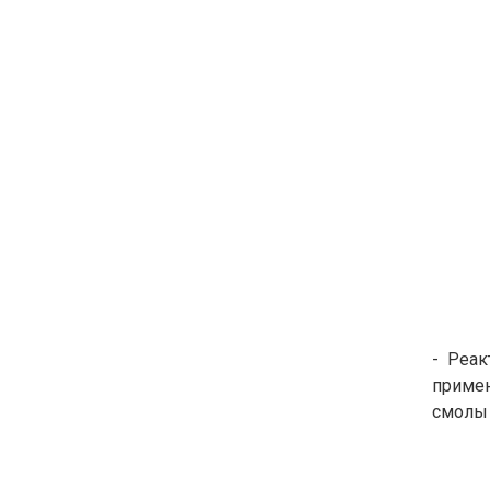
- Реак
примен
смолы 