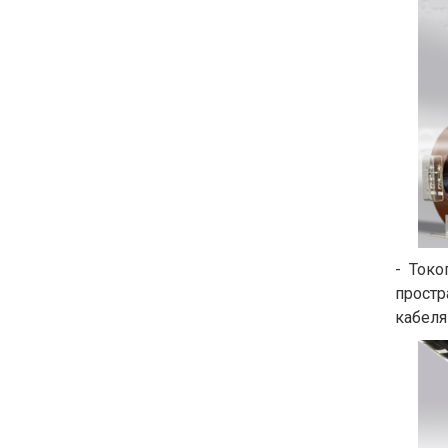
- Ток
простр
кабеля