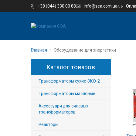
+38 (044) 330 00 88
info@sea.com.ua
Опла
EN
UA
Главная
Оборудование для энергетики
Компания
Каталог товаров
Каталог
Трансформаторы сухие ЭКО-2
Производство
Трансформаторы масляные
Услуги
Аксессуари для силовых
трансформаторов
Новости
Реакторы
Вакансии