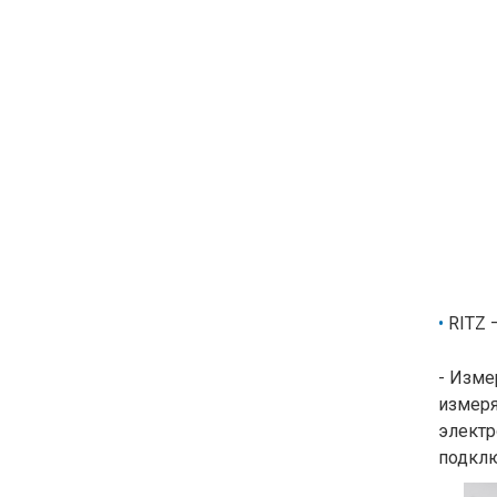
RITZ 
- Изме
измер
элект
подклю