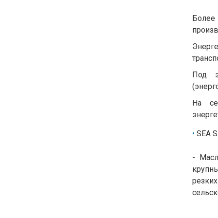
Более 
произв
Энерг
трансп
Под э
(энерг
На се
энерге
SEA S
- Мас
крупны
резких
сельск