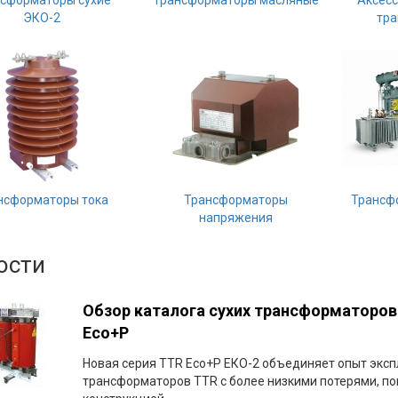
сформаторы сухие
Трансформаторы масляные
Аксесс
ЭКО-2
тр
нсформаторы тока
Трансформаторы
Трансф
напряжения
ости
Обзор каталога сухих трансформаторов
Eco+P
Новая серия TTR Eco+P EКО-2 объединяет опыт эксп
трансформаторов TTR с более низкими потерями, 