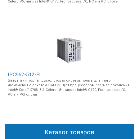
Celeron®, чипсет Intel® Q170, Front-access I/O, PCIe и PCI слоты
IPC962-512-FL
Безвентиляторная двухслотовая система промышленного
назначения с сокетом LGA1151 для процессоров 7-го/6-го поколения
Intel® Core™ i7/i5/i3 & Celeron®, чипсет Intel® Q170, Front-access I/O,
PCIe и PCI слоты
Каталог товаров