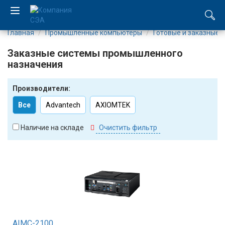
Главная
Промышленные компьютеры
Готовые и заказные
EN
Заказные системы промышленного
UA
назначения
Компания
Производители:
Все
Advantech
AXIOMTEK
Каталог
Наличие на складе
Очистить фильтр
Производство
Услуги
Новости
Вакансии
AIMC-2100