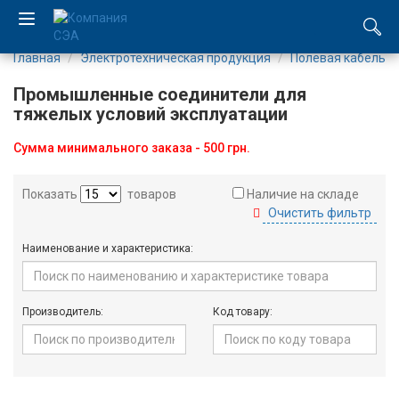
Главная
Электротехническая продукция
Полевая кабельна
EN
Промышленные соединители для
UA
тяжелых условий эксплуатации
Сумма минимального заказа - 500 грн.
Компания
Показать
товаров
Наличие на складе
Каталог
Очистить фильтр
Производство
Наименование и характеристика:
Услуги
Производитель:
Код товару:
Новости
Вакансии