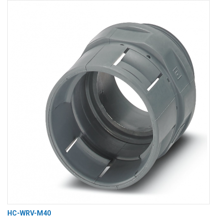
Вход/
авторизация
Производители
Контакты
Доставка
Тех.
поддержка
Блог
HC-WRV-M40