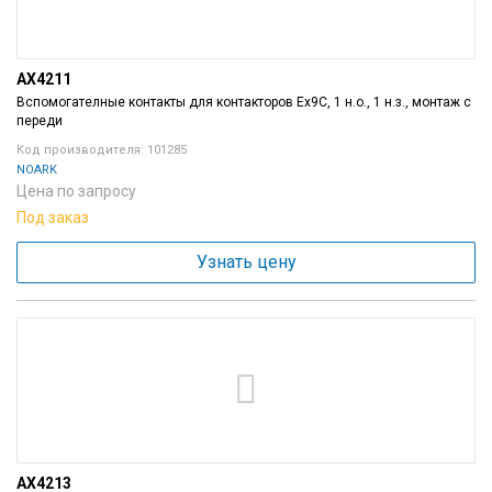
AX4211
Вспомогателные контакты для контакторов Ex9C, 1 н.о., 1 н.з., монтаж с
переди
Код производителя: 101285
NOARK
Цена по запросу
Под заказ
Узнать цену
AX4213