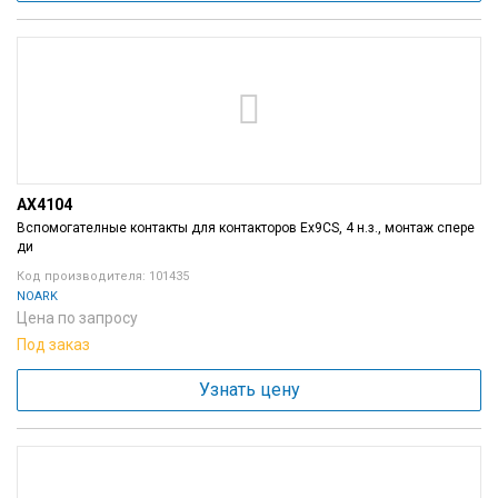
AX4104
Вспомогателные контакты для контакторов Ex9CS, 4 н.з., монтаж спере
ди
Код производителя: 101435
NOARK
Цена по запросу
Под заказ
Узнать цену