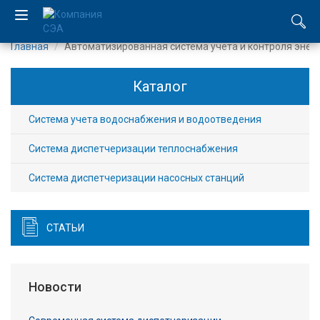
Главная
Автоматизированная система учета и контроля энер
EN
Каталог
UA
Система учета водоснабжения и водоотведения
Компания
Система диспетчеризации теплоснабжения
Каталог
Система диспетчеризации насосных станций
Производство
СТАТЬИ
Услуги
Новости
Новости
Вакансии