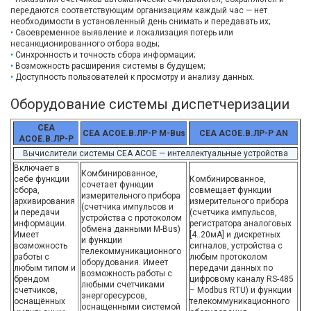
передаются соответствующим организациям каждый час — нет
необходимости в установленный день снимать и передавать их;
Своевременное выявление и локализация потерь или
несанкционированного отбора воды;
Синхронность и точность сбора информации;
Возможность расширения системы в будущем;
Доступность пользователей к просмотру и анализу данных.
Оборудование системы диспетчеризации
СЕА
СЕА АСОЕ.В.ЛР-Р M-Bus
СЕА АСОЕ.В.ЛР-Р AN
АСОЕ.В.ЛР-Р
Вычислители системы СЕА АСОЕ — интеллектуальные устройства
Включает в
Комбинированное,
себе функции
Комбинированное,
сочетает функции
сбора,
совмещает функции
измерительного прибора
архивирования
измерительного прибора
(счетчика импульсов и
и передачи
(счетчика импульсов,
устройства с протоколом
информации.
регистратора аналоговых
обмена данными М-Bus)
Имеет
[4..20мА] и дискретных
и функции
возможность
сигналов, устройства с
телекоммуникационного
работы с
любым протоколом
оборудования. Имеет
любым типом и
передачи данных по
возможность работы с
брендом
цифровому каналу RS-485
любыми счетчиками
счетчиков,
– Modbus RTU) и функции
энергоресурсов,
оснащённых
телекоммуникационного
оснащенными системой