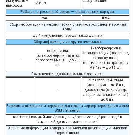
импульсным
оборудования.
M-Bus.
выходом.
Работа в агрессивной среде — класс защиты корпуса:
ІР68
ІР54
Сбор информации из механических счетчиков холодной и горячей
воды:
до 4 импульсных передатчиков данных
Сбор информации из других счетчиков:
энергоресурсов и
воды, тепла,
автоматизации (насосных,
электроэнергии, газа по
-
тепло пунктов,
протоколу M-Bus — до 250
вентиляции) по протоколу
шт.
RS-485 — до 16 шт.
Подключение дополнительных датчиков:
аналоговых 4..20мА
(давления) — до 8 шт.,
-
-
дискретных (откр. / закр.
дверей, затопления и т.д.)
— до 8 шт.
Режимы считывания и передачи данных на сервер через канал связи
GSM / Ethernet:
real-time / каждый час / раз в день / раз в месяц / раз в год / в
заданный день и заданное время
Хранение информации в энергонезависимой памяти с циклической
перезаписью: