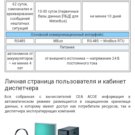
62 суток,
самоанализ и
10-30 суток (первичные
архивирование
базы данных [ПБД] для
не менее 10 дней
сообщений
МeterBus)
нештатных
ситуаций
Основной коммуникационный интерфейс:
RS485
MBus
RS-485 — Modbus RTU
Питание:
автономное от
аккумуляторов
от внешнего источника — напряжение 24 В
— не менее 4
постоянного тока
лет
Личная страница пользователя и кабинет
диспетчера
Вся собранная с вычислителей СЕА АСОЕ информация в
автоматическом режиме размещается в защищенном хранилище
данных, к которому имеют доступ как потребители ресурсов, так и
диспетчера эксплуатирующих компаний.