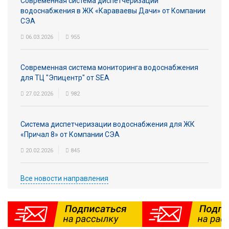
Современная система диспетчеризации
Вход/
водоснабжения в ЖК «Караваевы Дачи» от Компании
СЭА
авторизация
06.03.2026
955
Производители
Современная система мониторинга водоснабжения
Контакты
для ТЦ "Эпицентр" от SEA
27.02.2026
982
Доставка
Система диспетчеризации водоснабжения для ЖК
Тех.
«Причал 8» от Компании СЭА
поддержка
20.02.2026
845
Блог
Все новости направления