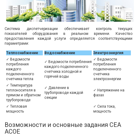
Система диспетчеризации обеспечивает контроль текущих
показателей оборудования в реальном времени. Качество
предоставления каждой услуги определяется соответствующими
параметрами:
Теплоснабжение
Водоснабжение
Электроэнергия
✓ Ведомости
✓ Ведомости
✓ Ведомости потребления
потребления
потребления
каждого подключенного
каждого
подключенного
счетчика холодной и
подключенного
счетчика
горячей воды
счетчика тепла
электроэнергии
✓ Температура
✓ Давление в
теплоносителя в
✓ Напряжение на
трубопроводе каждой
прямом и обратном
фазах
секции
трубопроводе
✓ Тепловая
✓ Сила тока,
мощность
мощность
Возможности и основные задания СЕА
АСОЕ