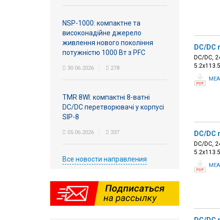
NSP-1000: компактне та
високонадійне джерело
живлення нового покоління
DC/DC 
потужністю 1000 Вт з PFC
DC/DC, 24
5.2х113.
30.06.2026
278
MEA
TMR 8WI: компактні 8-ватні
DC/DC перетворювачі у корпусі
SIP-8
05.06.2026
337
DC/DC 
DC/DC, 24
5.2х113.
Все новости направления
MEA