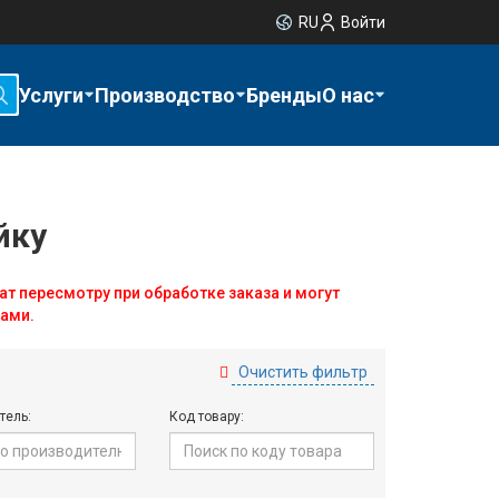
RU
Войти
Услуги
Производство
Бренды
О нас
йку
ат пересмотру при обработке заказа и могут
ами.
Очистить фильтр
тель:
Код товару: