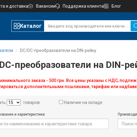
та и доставка
Вакансии
Поддержка клиента
Блог
Каталог
ватели
DC/DC-преобразователи на DIN-рейку
DC-преобразователи на DIN-ре
инимального заказа - 500 грн. Все цены указаны с НДС, подлеж
тироваться дополнительными пошлинами, тарифам или надбавк
ать
товаров
Наличие на складе
ование и характеристика:
Производи