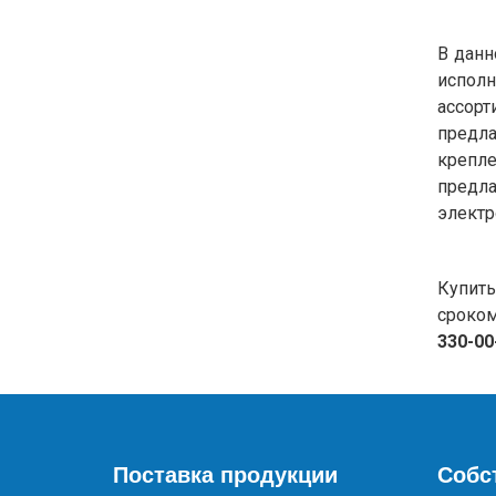
В дан
исполн
ассорт
предла
крепле
предл
электр
Купить
сроком
330-00
Поставка продукции
Собс