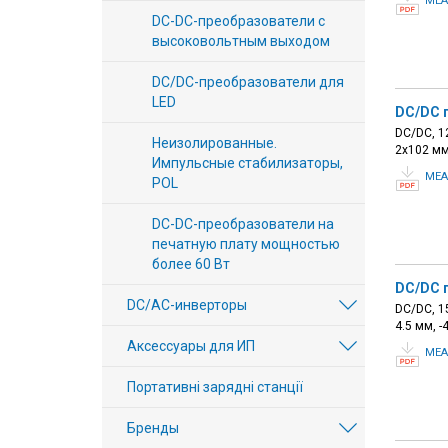
MEA
DC-DC-преобразователи с
высоковольтным выходом
DC/DC-преобразователи для
LED
DC/DC 
DC/DC, 12
Неизолированные.
2х102 мм
Импульсные стабилизаторы,
MEA
POL
DC-DC-преобразователи на
печатную плату мощностью
более 60 Вт
DC/DC 
DC/AC-инверторы
DC/DC, 15
4.5 мм, 
Аксессуары для ИП
MEA
Портативні зарядні станції
Бренды