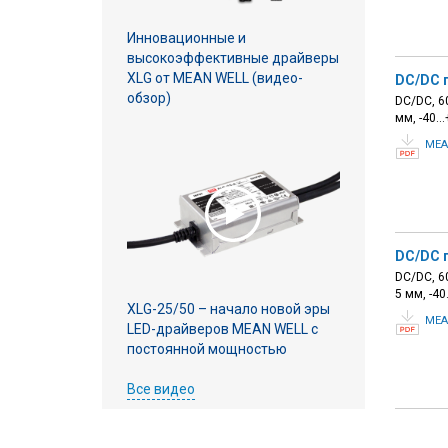
Инновационные и
высокоэффективные драйверы
XLG от MEAN WELL (видео-
DC/DC 
обзор)
DC/DC, 60
мм, -40…
MEA
DC/DC 
DC/DC, 60
5 мм, -4
XLG-25/50 – начало новой эры
MEA
LED-драйверов MEAN WELL с
постоянной мощностью
Все видео