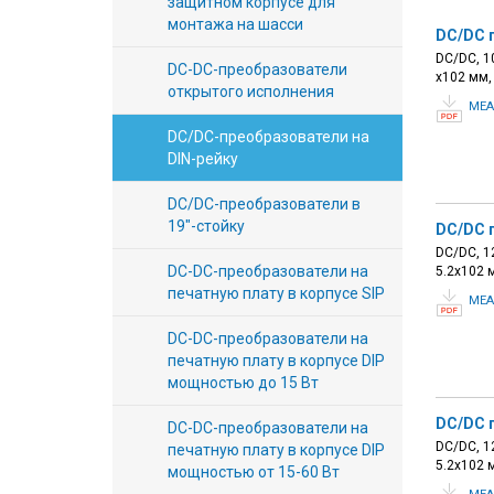
защитном корпусе для
Вход/
монтажа на шасси
DC/DC 
авторизация
DC/DC, 10
DC-DC-преобразователи
х102 мм,
открытого исполнения
Производители
MEA
DC/DC-преобразователи на
DIN-рейку
Контакты
DC/DC-преобразователи в
Доставка
19"-стойку
DC/DC 
DC/DC, 12
Тех.
DC-DC-преобразователи на
5.2х102 
печатную плату в корпусе SIP
поддержка
MEA
DC-DC-преобразователи на
Блог
печатную плату в корпусе DIP
мощностью до 15 Вт
DC/DC 
DC-DC-преобразователи на
DC/DC, 12
печатную плату в корпусе DIP
5.2х102 
мощностью от 15-60 Вт