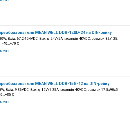
N WELL
преобразователь MEAN WELL DDR-120D-24 на DIN-рейку
0W, Вхід: 67.2-154VDC, Вихід: 24V/5A, ізоляція 4KVDC, розміри 32х125.
, -40…+70 С
N WELL
преобразователь MEAN WELL DDR-15G-12 на DIN-рейку
W, Вхід: 9-36VDC, Вихід: 12V/1.25A, ізоляція 4KVDC, розміри 17.5х90х5
-40…+85 С
N WELL