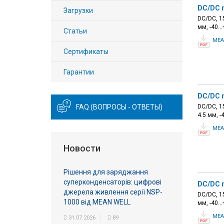
DC/DC 
Загрузки
DC/DC, 15
мм, -40…
Статьи
MEA
Сертификаты
Гарантии
DC/DC 
FAQ (ВОПРОСЫ - ОТВЕТЫ)
DC/DC, 15
4.5 мм, 
MEA
Новости
Рішення для заряджання
суперконденсаторів: цифрові
DC/DC 
джерела живлення серії NSP-
DC/DC, 15
1000 від MEAN WELL
мм, -40…
MEA
31.07.2026
89