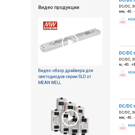
DC/DC 
DC/DC, 30
Видео продукции
мм, -40…
MEA
DC/DC 
DC/DC, 30
м, -40…+
Видео-обзор драйвера для
MEA
светодиодов серии SLD от
MEAN WELL
DC/DC 
DC/DC, 30
мм, -40…
MEA