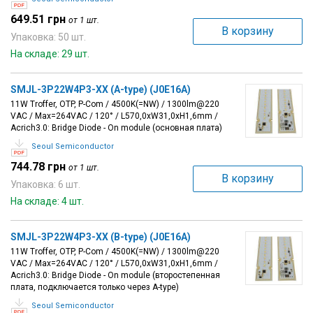
649.51 грн
от 1 шт.
В корзину
Упаковка: 50 шт.
На складе: 29 шт.
SMJL-3P22W4P3-XX (A-type) (J0E16A)
11W Troffer, OTP, P-Com / 4500K(=NW) / 1300lm@220
VAC / Max=264VAC / 120° / L570,0xW31,0xH1,6mm /
Acrich3.0: Bridge Diode - On module (основная плата)
Seoul Semiconductor
744.78 грн
от 1 шт.
В корзину
Упаковка: 6 шт.
На складе: 4 шт.
SMJL-3P22W4P3-XX (B-type) (J0E16A)
11W Troffer, OTP, P-Com / 4500K(=NW) / 1300lm@220
VAC / Max=264VAC / 120° / L570,0xW31,0xH1,6mm /
Acrich3.0: Bridge Diode - On module (второстепенная
плата, подключается только через A-type)
Seoul Semiconductor