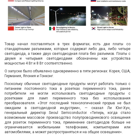
Товар начал поставляться в трех форматах; есть две платы со
стандартными разъемами, которые содержат либо два, либо четыре
светодиода, а также двух светодиодная плата без разъемов. Платы с
двумя и четырьмя светодиодами обозначены как устройства
мощностью 4 Вт и 8 Вт соответственно.
О запуске было объявлено одновременно в пяти регионах: Корея, США,
Германия, Япония и Гонконг.
Поскольку обычные светодиодные продукты могут работать только с
питанием постоянного тока в розетках переменного тока, ранее
потребители не могли использовать светодиодные продукты с
розетками для ламп переменного тока без использования
преобразователя. «Этот последний технологический прорыв не был
ожидаем в светодиодной индустрии», — сказал Ли Юнг-Хун,
генеральный директор Seoul Semiconductor. «Теперь, когда стало
возможным массовое производство полупроводникового освещения
для розеток переменного тока, применение светодиодов больше не
ограничивается мобильными телефонами, компьютерами или
автомобилями, а может распространяться и на общее освещение».