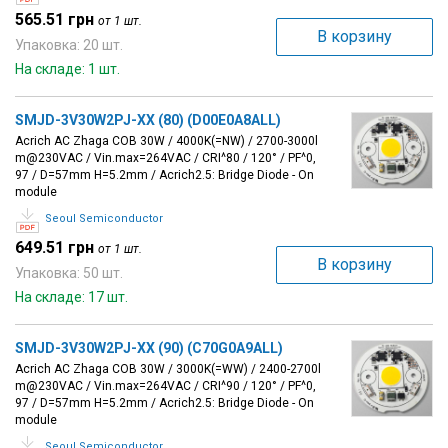
565.51 грн
от 1 шт.
В корзину
Упаковка: 20 шт.
На складе: 1 шт.
SMJD-3V30W2PJ-XX (80) (D00E0A8ALL)
Acrich AC Zhaga COB 30W / 4000K(=NW) / 2700-3000l
m@230VAC / Vin.max=264VAC / CRI^80 / 120° / PF^0,
97 / D=57mm H=5.2mm / Acrich2.5: Bridge Diode - On
module
Seoul Semiconductor
649.51 грн
от 1 шт.
В корзину
Упаковка: 50 шт.
На складе: 17 шт.
SMJD-3V30W2PJ-XX (90) (C70G0A9ALL)
Acrich AC Zhaga COB 30W / 3000K(=WW) / 2400-2700l
m@230VAC / Vin.max=264VAC / CRI^90 / 120° / PF^0,
97 / D=57mm H=5.2mm / Acrich2.5: Bridge Diode - On
module
Seoul Semiconductor