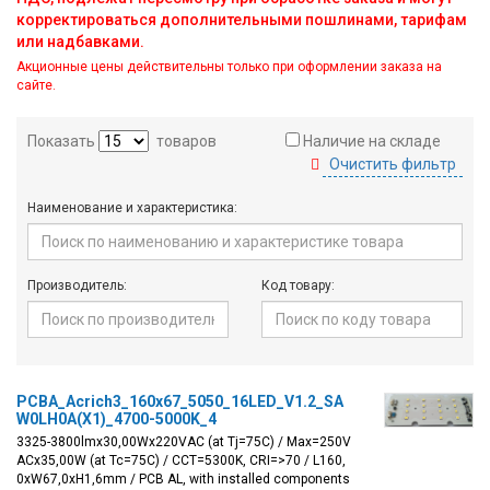
корректироваться дополнительными пошлинами, тарифам
Вход/
или надбавками.
авторизация
Акционные цены действительны только при оформлении заказа на
сайте.
Производители
Показать
товаров
Наличие на складе
Контакты
Очистить фильтр
Наименование и характеристика:
Доставка
Тех.
Производитель:
Код товару:
поддержка
Блог
PCBA_Acrich3_160x67_5050_16LED_V1.2_SA
W0LH0A(X1)_4700-5000K_4
3325-3800lmx30,00Wx220VAC (at Tj=75C) / Max=250V
ACx35,00W (at Tc=75C) / CCT=5300K, CRI=>70 / L160,
0xW67,0xH1,6mm / PCB AL, with installed components