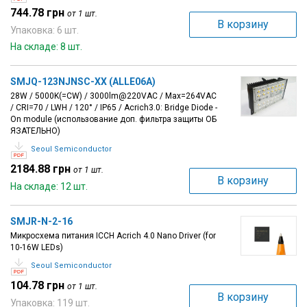
744.78 грн
от 1 шт.
В корзину
Упаковка: 6 шт.
На складе: 8 шт.
SMJQ-123NJNSC-XX (ALLE06A)
28W / 5000K(=CW) / 3000lm@220VAC / Max=264VAC
/ CRI=70 / LWH / 120° / IP65 / Acrich3.0: Bridge Diode -
On module (использование доп. фильтра защиты ОБ
ЯЗАТЕЛЬНО)
Seoul Semiconductor
2184.88 грн
от 1 шт.
В корзину
На складе: 12 шт.
SMJR-N-2-16
Микросхема питания ICCH Acrich 4.0 Nano Driver (for
10-16W LEDs)
Seoul Semiconductor
104.78 грн
от 1 шт.
В корзину
Упаковка: 119 шт.