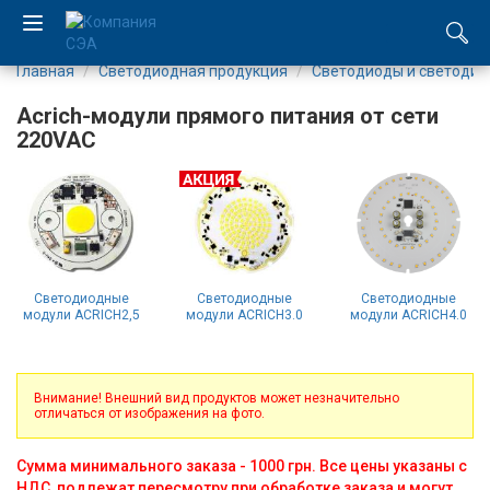
Главная
Светодиодная продукция
Светодиоды и светоди
EN
Acrich-модули прямого питания от сети
UA
220VAC
Компания
Каталог
Производство
Светодиодные
Светодиодные
Светодиодные
модули ACRICH2,5
модули ACRICH3.0
модули ACRICH4.0
Услуги
Внимание! Внешний вид продуктов может незначительно
Новости
отличаться от изображения на фото.
Вакансии
Сумма минимального заказа - 1000 грн. Все цены указаны с
НДС, подлежат пересмотру при обработке заказа и могут