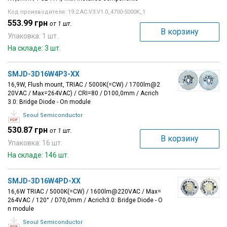
Код производителя: 19.2.AC.V3.V1.0_4700-5000K_1
553.99 грн
от 1 шт.
В корзину
Упаковка: 1 шт.
На складе: 3 шт.
SMJD-3D16W4P3-XX
16,9W, Flush mount, TRIAC / 5000K(=CW) / 1700lm@2
20VAC / Max=264VAC) / CRI=80 / D100,0mm / Acrich
3.0: Bridge Diode - On module
Seoul Semiconductor
530.87 грн
от 1 шт.
В корзину
Упаковка: 16 шт.
На складе: 146 шт.
SMJD-3D16W4PD-XX
16,6W TRIAC / 5000K(=CW) / 1600lm@220VAC / Max=
264VAC / 120° / D70,0mm / Acrich3.0: Bridge Diode - O
n module
Seoul Semiconductor