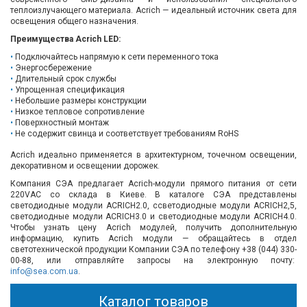
теплоизлучающего материала. Acrich — идеальный источник света для
освещения общего назначения.
Преимущества Acrich LED:
Подключайтесь напрямую к сети переменного тока
Энергосбережение
Длительный срок службы
Упрощенная спецификация
Небольшие размеры конструкции
Низкое тепловое сопротивление
Поверхностный монтаж
Не содержит свинца и соответствует требованиям RoHS
Acrich идеально применяется в архитектурном, точечном освещении,
декоративном и освещении дорожек.
Компания СЭА предлагает Acrich-модули прямого питания от сети
220VAC со склада в Киеве. В каталоге СЭА представлены
светодиодные модули ACRICH2.0, ссветодиодные модули ACRICH2,5,
светодиодные модули ACRICH3.0 и светодиодные модули ACRICH4.0.
Чтобы узнать цену Acrich модулей, получить дополнительную
информацию, купить Acrich модули — обращайтесь в отдел
светотехнической продукции Компании СЭА по телефону +38 (044) 330-
00-88, или отправляйте запросы на электронную почту:
info@sea.com.ua
.
Каталог товаров