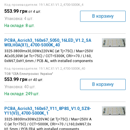
Код производителя: 19.1.AC.X1.V1.2_4700-5000K_4
553.99 грн
от 4 шт.
В корзину
Упаковка: 4 шт.
На складе: 8 шт.
PCBA_Acrich3_160x67_5050_16LED_V1.2_SA
W0LH0A(X1)_4700-5000K_40
3325-3800lmx30,00Wx220VAC (at Tj=75C) / Max=250V
ACx35,00W (at Tc=75C) / CCT=5300K, CRI=>70 / L160,
0xW67,0xH1,6mm / PCB AL, with installed components
Код производителя: 19.1.AC.X1.V1.2_4700-5000K_40
ТОВ "СЕА Електронікс Україна"
553.99 грн
от 40 шт.
В корзину
Упаковка: 40 шт.
На складе: 249 шт.
PCBA_Acrich3_160x67_Y11_8P8S_V1.0_SZ8-
Y11(V3)_4700-5000K_1
3325-3800lmx30Wx220VAC (at Tj=75C) / Max=250V A
C (at Tc=75C) / CCT=5000K, CRI=>70 / L160,0xW67,0x
H1,5mm / PCB FR4, with installed components