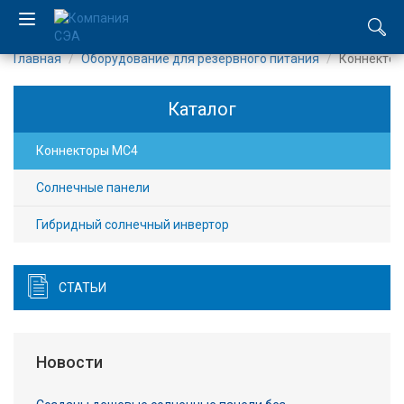
Главная
Оборудование для резервного питания
Коннекто
EN
Каталог
UA
Коннекторы MC4
Компания
Солнечные панели
Каталог
Гибридный солнечный инвертор
Производство
СТАТЬИ
Услуги
Новости
Новости
Вакансии