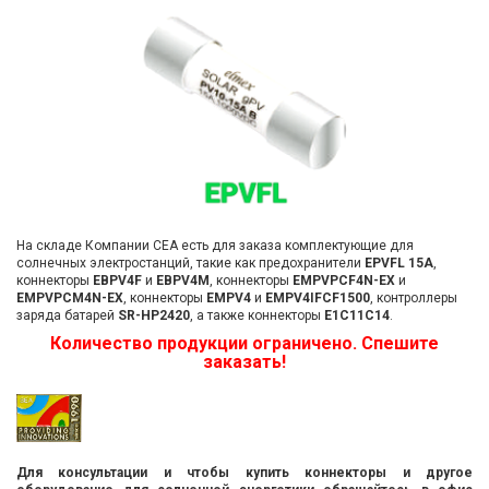
На складе Компании СЕА есть для заказа комплектующие для
солнечных электростанций, такие как предохранители
EPVFL 15A
,
коннекторы
ЕВPV4F
и
ЕВPV4М
, коннекторы
EMPVPCF4N-EX
и
EMPVPCМ4N-EX
, коннекторы
EMPV4
и
EMPV4IFCF1500
, контроллеры
заряда батарей
SR-HP2420
, а также коннекторы
E1C11C14
.
Количество продукции ограничено. Спешите
заказать!
Для консультации и чтобы купить коннекторы и другое