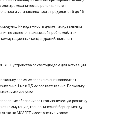
ле электромеханические реле являются
чаться и устанавливаться в пределах от 5 до 15
 модулях. Их надежность делает их идеальным
ния не является наивысшей проблемой, и их
ов коммутационных конфигураций, включая
MOSFET-устройства со светодиодом для активации
оскольку время их переключения зависит от
ительно 1 мс и 0,5 мс соответственно. Поскольку
омеханических реле.
правление обеспечивает гальваническую развязку
яет коммутацию, гальванический барьер между
ал стока на MOSFET имеет очень высокое