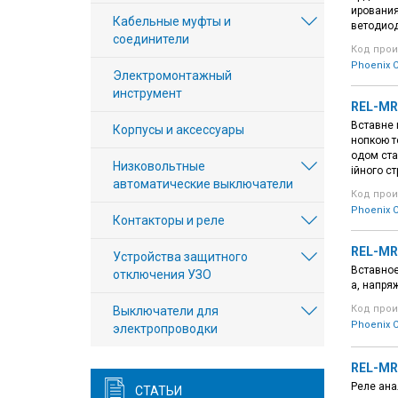
ирования
Кабельные муфты и
ветодиод
соединители
Код прои
Phoenix C
Электромонтажный
инструмент
REL-MR-
Вставне 
Корпусы и аксессуары
нопкою т
одом стан
Низковольтные
ійного с
автоматические выключатели
Код прои
Phoenix C
Контакторы и реле
REL-MR
Устройства защитного
Вставное
отключения УЗО
а, напря
Код прои
Выключатели для
Phoenix C
электропроводки
REL-MR
Реле ана
СТАТЬИ