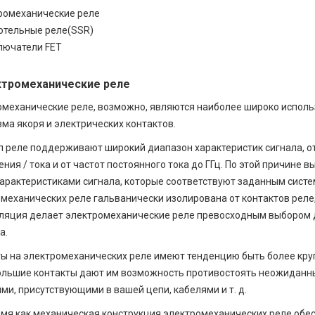
ромеханические реле
отельные реле(SSR)
лючатели FET
ктромеханические реле
механические реле, возможно, являются наиболее широко использ
ма якоря и электрических контактов.
п реле поддерживают широкий диапазон характеристик сигнала, от
ния / тока и от частот постоянного тока до ГГц. По этой причине
характеристиками сигнала, которые соответствуют заданным сист
механических реле гальванически изолирована от контактов реле,
ляция делает электромеханические реле превосходным выбором д
а.
ы на электромеханических реле имеют тенденцию быть более кру
ольшие контакты дают им возможность противостоять неожидан
ми, присутствующими в вашей цепи, кабелями и т. д.
емя как механическая конструкция электромеханических реле обе