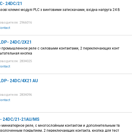
C- 24DC/21
азові клемні модулі PLC з винтовими затискачами, вхідна напруга 24 В
зводителя: 2966016
ontact
LDP- 24DC/2X21
 промышленное реле с силовыми контактами, 2 переключающих конт
пытательная кнопка
зводителя: 2834025
ontact
LDP- 24DC/4X21 AU
зводителя: 2834096
ontact
- 24DC/21-21AU/MS
 миниатюрное реле, с многослойным контактом и дополнительным тв
золоченным покрытием, 2 переключающих контакта, кнопка для тест