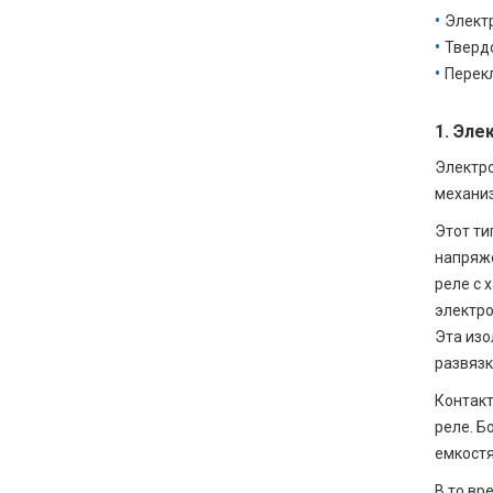
Элект
Тверд
Перек
1. Эле
Электро
механиз
Этот ти
напряже
реле с 
электро
Эта изо
развязк
Контакт
реле. Б
емкостя
В то вр