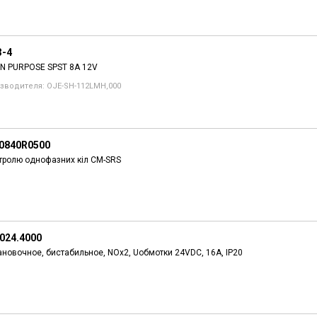
3-4
N PURPOSE SPST 8A 12V
зводителя: OJE-SH-112LMH,000
0840R0500
тролю однофазних кіл CM-SRS
.024.4000
ановочное, бистабильное, NOx2, Uобмотки 24VDC, 16А, IP20