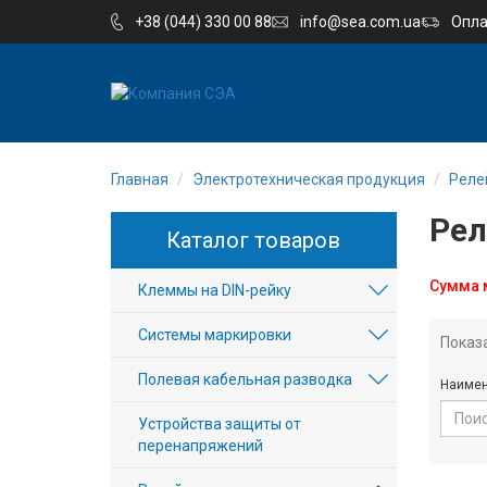
+38 (044) 330 00 88
info@sea.com.ua
Опла
EN
UA
Главная
Электротехническая продукция
Реле
Компания
Рел
Каталог товаров
Каталог
Сумма м
Клеммы на DIN-рейку
Производство
Системы маркировки
Показ
Услуги
Полевая кабельная разводка
Наимен
Новости
Устройства защиты от
перенапряжений
Вакансии