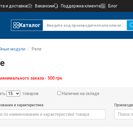
та и доставка
Вакансии
Поддержка клиента
Блог
Каталог
йные модули
Реле
е
инимального заказа - 500 грн.
ать
товаров
Наличие на складе
ование и характеристика:
Производи