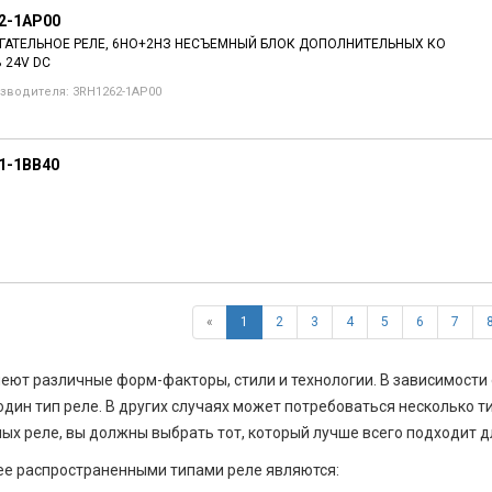
2-1AP00
АТЕЛЬНОЕ РЕЛЕ, 6НO+2НЗ НЕСЪЕМНЫЙ БЛОК ДОПОЛНИТЕЛЬНЫХ КО
 24V DC
зводителя: 3RH1262-1AP00
1-1BB40
«
1
2
3
4
5
6
7
еют различные форм-факторы, стили и технологии. В зависимости
один тип реле. В других случаях может потребоваться несколько т
ых реле, вы должны выбрать тот, который лучше всего подходит д
е распространенными типами реле являются: