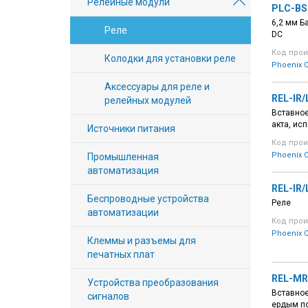
Релейные модули
PLC-BS
Вход/
6,2 мм Б
Реле
авторизация
DC
Код прои
Колодки для установки реле
Phoenix C
Производители
Аксессуары для реле и
REL-IR/
Контакты
релейных модулей
Вставное
акта, ис
Источники питания
Доставка
Код прои
Phoenix C
Промышленная
Тех.
автоматизация
поддержка
REL-IR/
Беспроводные устройства
Реле
автоматизации
Блог
Код прои
Phoenix C
Клеммы и разъемы для
печатных плат
REL-MR
Устройства преобразования
Вставное
сигналов
ердым по