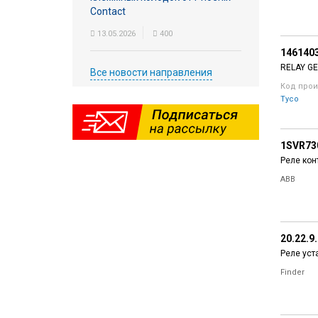
Contact
13.05.2026
400
146140
RELAY GE
Все новости направления
Код прои
Tyco
1SVR73
Реле кон
ABB
20.22.9
Реле уст
Finder