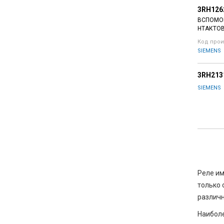
3RH126
ВСПОМОГ
НТАКТОВ
Код прои
SIEMENS
3RH213
SIEMENS
Реле им
только 
различн
Наиболе