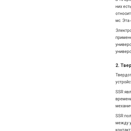
них ест
относит
мс. Эта
Электро
примене
универс
универс
2. Тве
Твердот
устройс
SSR явл
времени
механич
SSR пол
между у
контакт