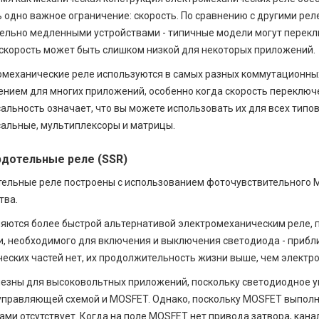
ь одно важное ограничение: скорость. По сравнению с другими ре
ельно медленными устройствами - типичные модели могут переклю
 скорость может быть слишком низкой для некоторых приложений.
механические реле используются в самых разных коммутационных
нием для многих приложений, особенно когда скорость переключе
альность означает, что вы можете использовать их для всех тип
альные, мультиплексоры и матрицы.
рдотельные реле (SSR)
ельные реле построены с использованием фоточувствительного 
тва.
яются более быстрой альтернативой электромеханическим реле, п
, необходимого для включения и выключения светодиода - приблиз
еских частей нет, их продолжительность жизни выше, чем электр
езны для высоковольтных приложений, поскольку светодиодное у
правляющей схемой и MOSFET. Однако, поскольку MOSFET выполн
ами отсутствует. Когда на поле MOSFET нет привода затвора, кан