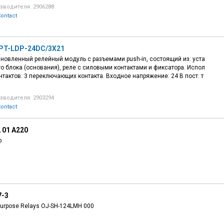
зводителя: 2906288
ontact
RPT-LDP-24DC/3X21
новленный релейный модуль с разъемами рush-in, состоящий из: уста
о блока (основания), реле с силовыми контактами и фиксатора. Испол
нтактов: 3 переключающих контакта. Входное напряжение: 24 В пост. т
зводителя: 2903294
ontact
 01 A220
р
7-3
Purpose Relays OJ-SH-124LMH 000