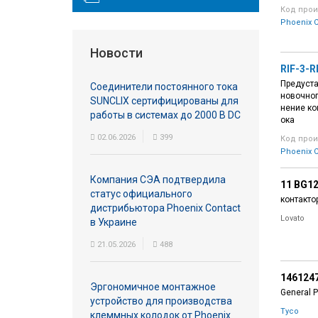
Код прои
Phoenix C
Новости
RIF-3-
Предуста
Соединители постоянного тока
новочног
SUNCLIX сертифицированы для
нение ко
работы в системах до 2000 В DC
ока
02.06.2026
399
Код прои
Phoenix C
Компания СЭА подтвердила
11 BG12
статус официального
контакто
дистрибьютора Phoenix Contact
Lovato
в Украине
21.05.2026
488
146124
Эргономичное монтажное
General 
устройство для производства
Tyco
клеммных колодок от Phoenix