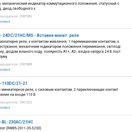
, механический индикатор коммутационного положения, статусный с
, диод свободного х
зводителя: 2987985
ontact
 24DC/21HC/MS - Вставне мініат. реле
мініатюрне реле, з контактом живлення, 1 перемикаючим контактом, к
естування, механічним індикатором положення перемикання, світлоді
у, діодом вільного ходу, полярність A1+, A2-, вхідна напруга 24 В пост
труму
зводителя: 2987888
ontact
-110DC/21-21
 миниатюрное реле, с силовым контактом, 2 переключающих контакт
жение на входе 110 В
зводителя: 2961202
ontact
-BL-230AC/21HC
лог (RM85-2011-35-5230)