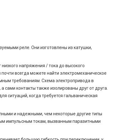
уемыми реле. Они изготовлены из катушки,
 низкого напряжения / тока до высокого
 вы почти всегда можете найти электромеханическое
емным требованиям. Схема электропривода в
 а сами контакты также изолированы друг от друга.
ля ситуаций, когда требуется гальваническая
пными и надежными, чем некоторые другие типы
ным импульсным токам, вызванным паразитными
спечивает большую гибкость при переключении, у