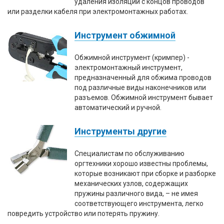
удаления изоляции с концов проводов
Вход/
или разделки кабеля при электромонтажных работах.
авторизация
Инструмент обжимной
Производители
Обжимной инструмент (кримпер) -
электромонтажный инструмент,
Контакты
предназначенный для обжима проводов
под различные виды наконечников или
Доставка
разъемов. Обжимной инструмент бывает
автоматический и ручной.
Тех.
Инструменты другие
поддержка
Специалистам по обслуживанию
Блог
оргтехники хорошо известны проблемы,
которые возникают при сборке и разборке
механических узлов, содержащих
пружины различного вида, – не имея
соответствующего инструмента, легко
повредить устройство или потерять пружину.