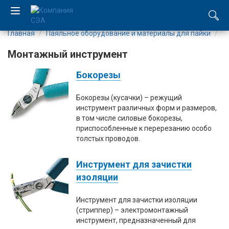
Главная
Паяльное оборудование и материалы для пайки
М
EN
Монтажный инструмент
UA
Бокорезы
Компания
Бокорезы (кусачки) – режущий
инструмент различных форм и размеров,
Каталог
в том числе силовые бокорезы,
приспособленные к перерезанию особо
толстых проводов.
Производство
Инструмент для зачистки
Услуги
изоляции
Новости
Инструмент для зачистки изоляции
(стриппер) – электромонтажный
Вакансии
инструмент, предназначенный для