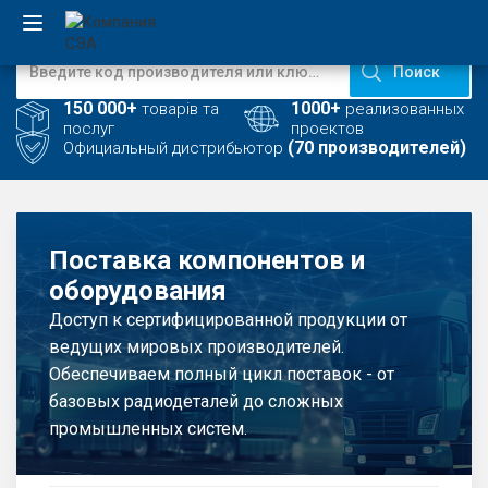
Поиск
EN
150 000+
1000+
товарів та
реализованных
послуг
проектов
UA
(70 производителей)
Официальный дистрибьютор
Компания
Каталог
Поставка компонентов и
оборудования
Производство
Доступ к сертифицированной продукции от
ведущих мировых производителей.
Услуги
Обеспечиваем полный цикл поставок - от
базовых радиодеталей до сложных
Новости
промышленных систем.
Вакансии