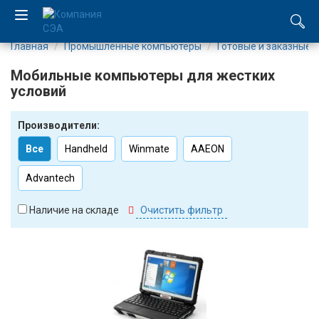
Главная
Промышленные компьютеры
Готовые и заказные
EN
Мобильные компьютеры для жестких
UA
условий
Компания
Производители:
Все
Handheld
Winmate
AAEON
Каталог
Advantech
Производство
Наличие на складе
Очистить фильтр
Услуги
Новости
Вакансии