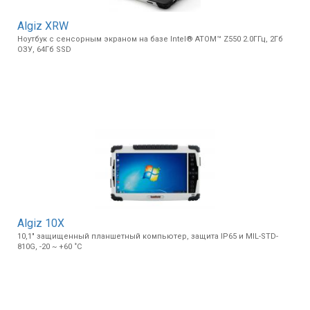
Вход/
Algiz XRW
авторизация
Ноутбук с сенсорным экраном на базе Intel® ATOM™ Z550 2.0ГГц, 2Гб
ОЗУ, 64Гб SSD
Производители
Контакты
Доставка
Тех.
поддержка
Algiz 10X
Блог
10,1" защищенный планшетный компьютер, защита IP65 и MIL-STD-
810G, -20 ~ +60 ˚С