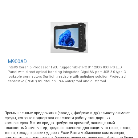
M900AD
Intel® Core™ 5 Processor 120U rugged tablet PC 8” 1280 x 800 IPS LED
Panel with direct optical bonding Integrated GigaLAN port USB 3.0 type C
lockable connectors Sunlight readable with antiglare solution Projected
capacitive (PCAP) multitouch IP66 waterproof and dustproof
Промышленные предприятия (заводы, фабрики и др.) зачастую имеют
среды, которые подвергают опасности работу стандартных
компьютеров. В этих средах требуется прочный, защищенный
планшетный компьютер, предназначенные для защиты от грязи, влаги,
тепла, холода и резких ударов. Если Ваши мобильные компьютеры,
считыватели штрих-кодов и беспроводные сетевые устройства не были