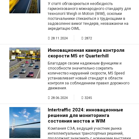
У статті обговорюється необхідність
гармонізованого міжнародного стандарту для
технології Weigh in Motion (WiM), оскільки
постачальники стикаються з труднощами в
задоволенні вимог тендерів, незважаючи на
акредитацію OIML.
28.11.2024
2872
Инновационная камера контроля
скорости M5 от Quarterhill
Благодаря своим надежным функциям и
способности значительно сократить
количество нарушений скорости, M5 Speed
устанавливает новый стандарт в области
контроля за соблюдением правил дорожного
движения.
28.06.2024
3245
Intertraffic 2024: инновационные
решения для мониторинга
состояния мостов и WIM
Компания СЭА, ведущий участник рынка
интеллектуальных транспортных решений,
продолжает знакомить с новинками выставки