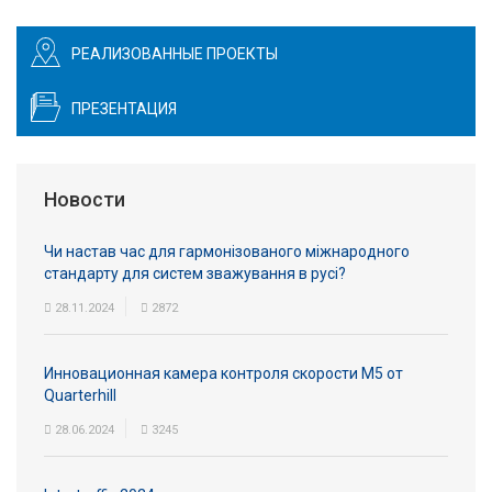
Вход/
авторизация
РЕАЛИЗОВАННЫЕ ПРОЕКТЫ
Производители
ПРЕЗЕНТАЦИЯ
Контакты
Новости
Доставка
Чи настав час для гармонізованого міжнародного
Тех.
стандарту для систем зважування в русі?
поддержка
28.11.2024
2872
Блог
Инновационная камера контроля скорости M5 от
Quarterhill
28.06.2024
3245