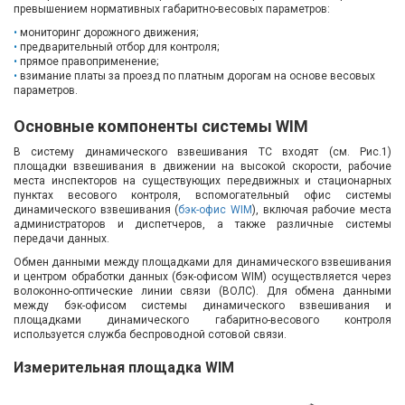
превышением нормативных габаритно-весовых параметров:
мониторинг дорожного движения;
предварительный отбор для контроля;
прямое правоприменение;
взимание платы за проезд по платным дорогам на основе весовых
параметров.
Основные компоненты системы WIM
В систему динамического взвешивания ТС входят (см. Рис.1)
площадки взвешивания в движении на высокой скорости, рабочие
места инспекторов на существующих передвижных и стационарных
пунктах весового контроля, вспомогательный офис системы
динамического взвешивания (
бэк-офис WIM
), включая рабочие места
администраторов и диспетчеров, а также различные системы
передачи данных.
Обмен данными между площадками для динамического взвешивания
и центром обработки данных (бэк-офисом WIM) осуществляется через
волоконно-оптические линии связи (ВОЛС). Для обмена данными
между бэк-офисом системы динамического взвешивания и
площадками динамического габаритно-весового контроля
используется служба беспроводной сотовой связи.
Измерительная площадка WIМ