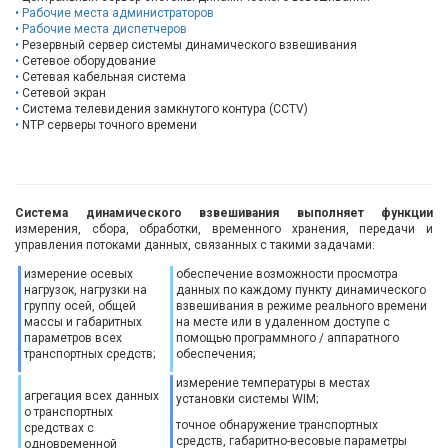
Рабочие места администраторов
Рабочие места диспетчеров
Резервный сервер системы динамического взвешивания
Сетевое оборудование
Сетевая кабельная система
Сетевой экран
Система телевидения замкнутого контура (CCTV)
NTP серверы точного времени
Система динамического взвешивания выполняет функции
измерения, сбора, обработки, временного хранения, передачи и
управления потоками данных, связанных с такими задачами:
измерение осевых
обеспечение возможности просмотра
нагрузок, нагрузки на
данных по каждому пункту динамического
группу осей, общей
взвешивания в режиме реального времени
массы и габаритных
на месте или в удаленном доступе с
параметров всех
помощью программного / аппаратного
транспортных средств;
обеспечения;
измерение температуры в местах
агрегация всех данных
установки системы WIM;
о транспортных
точное обнаружение транспортных
средствах с
средств, габаритно-весовые параметры
одновременной