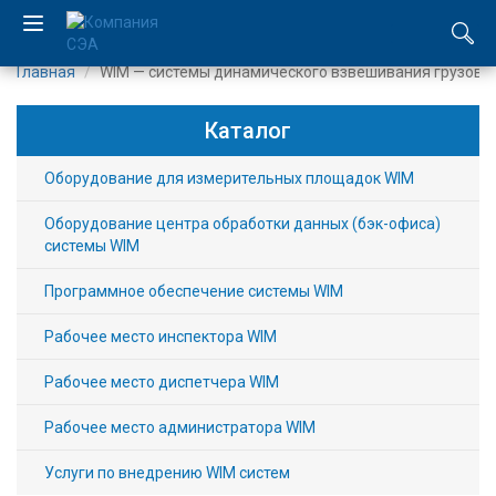
Главная
WIM — системы динамического взвешивания грузови
EN
Каталог
UA
Оборудование для измерительных площадок WIM
Компания
Оборудование центра обработки данных (бэк-офиса)
системы WIM
Каталог
Программное обеспечение системы WIM
Производство
Рабочее место инспектора WIM
Услуги
Рабочее место диспетчера WIM
Новости
Рабочее место администратора WIM
Вакансии
Услуги по внедрению WIM систем