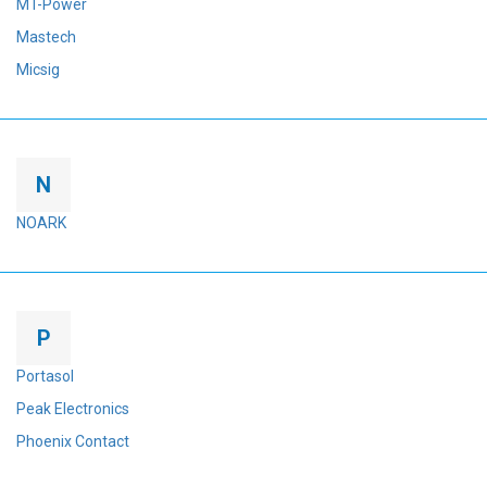
MT-Power
Mastech
Micsig
N
NOARK
P
Portasol
Peak Electronics
Phoenix Contact