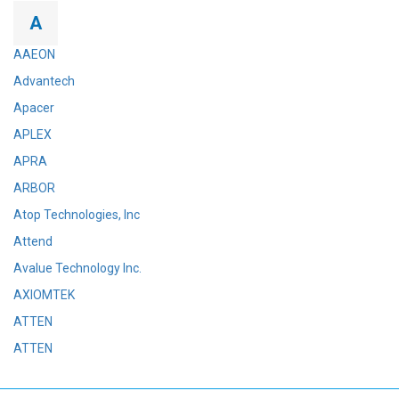
Вход/
A
авторизация
AAEON
Advantech
Производители
Apacer
Контакты
APLEX
APRA
Доставка
ARBOR
Atop Technologies, Inc
Тех.
Attend
поддержка
Avalue Technology Inc.
Блог
AXIOMTEK
ATTEN
ATTEN