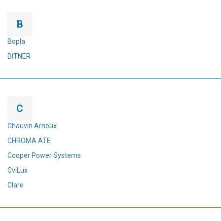
B
Bopla
BITNER
C
Chauvin Arnoux
CHROMA ATE
Cooper Power Systems
CviLux
Clare