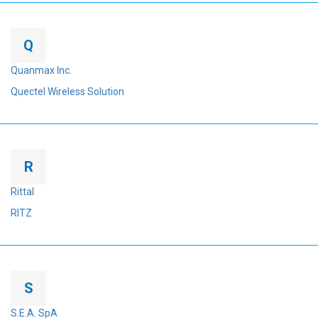
Q
Quanmax Inc.
Quectel Wireless Solution
R
Rittal
RITZ
S
S.E.A. SpA