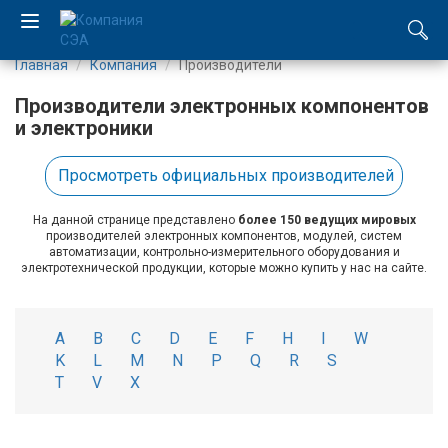
Главная
Компания
Производители
EN
Производители электронных компонентов
UA
и электроники
Просмотреть официальных производителей
Компания
На данной странице представлено
более 150 ведущих мировых
Каталог
производителей электронных компонентов, модулей, систем
автоматизации, контрольно-измерительного оборудования и
электротехнической продукции, которые можно купить у нас на сайте.
Производство
Услуги
A
B
C
D
E
F
H
I
W
K
L
M
N
P
Q
R
S
Новости
T
V
X
Вакансии