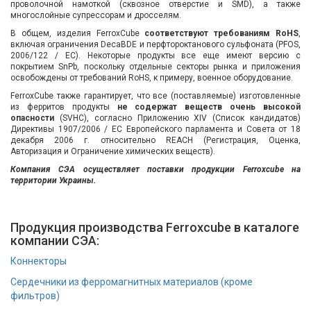
проволочной намоткой (сквозное отверстие и SMD), а также
многослойные супрессорам и дросселям.
В общем, изделия FerroxCube
соответствуют требованиям RoHS
,
включая ограничения DecaBDE и перфтороктанового сульфоната (PFOS,
2006/122 / EC). Некоторые продукты все еще имеют версию с
покрытием SnPb, поскольку отдельные секторы рынка и приложения
освобождены от требований RoHS, к примеру, военное оборудование.
FerroxCube также гарантирует, что все (поставляемые) изготовленные
из ферритов продукты
не содержат веществ очень высокой
опасности
(SVHC), согласно Приложению XIV (Список кандидатов)
Директивы 1907/2006 / EC Европейского парламента и Совета от 18
декабря 2006 г. относительно REACH (Регистрация, Оценка,
Авторизация и Ограничение химических веществ).
Компания СЭА осуществляет поставки продукции Ferroxcube на
территории Украины.
Продукция производства Ferroxcube в каталоге
компании СЭА:
Коннекторы
Сердечники из ферромагнитных материалов (кроме
фильтров)