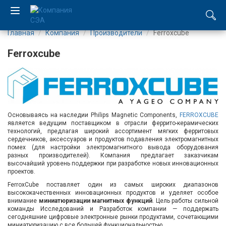
Главная
Компания
Производители
Ferroxcube
EN
Ferroxcube
UA
Компания
Каталог
Основываясь на наследии Philips Magnetic Components,
FERROXCUBE
является ведущим поставщиком в отрасли феррито-керамических
технологий, предлагая широкий ассортимент мягких ферритовых
Производство
сердечников, аксессуаров и продуктов подавления электромагнитных
помех (для настройки электромагнитного вывода оборудования
разных производителей). Компания предлагает заказчикам
Услуги
высочайший уровень поддержки при разработке новых инновационных
проектов.
FerroxCube поставляет один из самых широких диапазонов
Новости
высококачественных инновационных продуктов и уделяет особое
внимание
миниатюризации магнитных функций
. Цель работы сильной
команды Исследований и Разработок компании — поддержать
Вакансии
сегодняшние цифровые электронные рынки продуктами, сочетающими
миниатюризацию с все большей функциональностью.