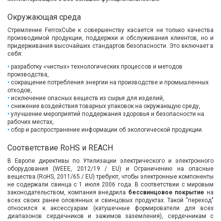
Вход/
Окружающая среда
авторизация
Стремление FerroxCube к совершенству касается не только качества
производимой продукции, поддержки и обслуживания клиентов, но и
придерживания высочайших стандартов безопасности. Это включает в
Производители
себя:
разработку «чистых» технологических процессов и методов
Контакты
производства,
сокращение потребления энергии на производстве и промышленных
отходов,
Доставка
исключение опасных веществ из сырья для изделий,
снижение воздействия товарных упаковок на окружающую среду,
улучшение мероприятий поддержания здоровья и безопасности на
Тех.
рабочих местах,
сбор и распространение информации об экологической продукции.
поддержка
Соответствие RoHS и REACH
Блог
В Европе директивы по Утилизации электрического и электронного
оборудования (WEEE, 2012/19 / EU) и Ограничению на опасные
вещества (RoHS, 2011/65 / EU) требуют, чтобы электронные компоненты
не содержали свинца с 1 июля 2006 года. В соответствии с мировым
законодательством, компания внедрила
бессвинцовое покрытие
на
всех своих ранее оловянных и свинцовых продуктах. Такой "переход"
относился к аксессуарам (катушечные формирователи для всех
диапазонов сердечников и зажимов заземления), сердечникам с