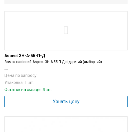
Вход/
авторизация
Производители
Контакты
Aspect ЗН-А-55-П-Д
Доставка
Замок навісний Aspect ЗН-А-55-П-Д відкритий (амбарний)
----
Тех.
Цена по запросу
поддержка
Упаковка: 1 шт.
Остаток на складе:
4
шт.
Блог
Узнать цену