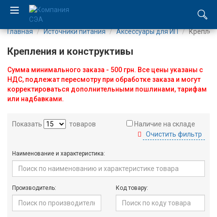
Главная
Источники питания
Аксессуары для ИП
Креплен
EN
Крепления и конструктивы
UA
Сумма минимального заказа - 500 грн. Все цены указаны с
НДС, подлежат пересмотру при обработке заказа и могут
Компания
корректироваться дополнительными пошлинами, тарифам
или надбавками.
Каталог
Показать
товаров
Наличие на складе
Производство
Очистить фильтр
Наименование и характеристика:
Услуги
Новости
Производитель:
Код товару:
Вакансии