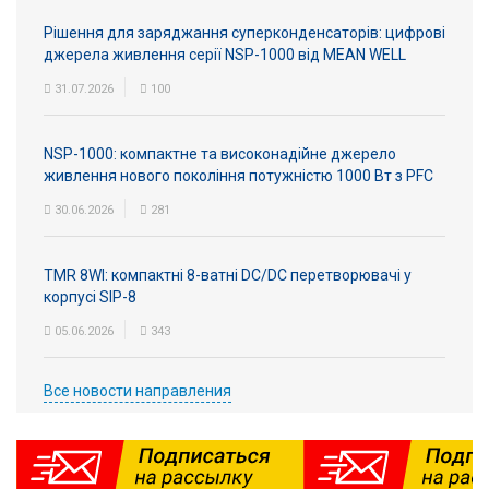
Рішення для заряджання суперконденсаторів: цифрові
джерела живлення серії NSP-1000 від MEAN WELL
31.07.2026
100
NSP-1000: компактне та високонадійне джерело
живлення нового покоління потужністю 1000 Вт з PFC
30.06.2026
281
TMR 8WI: компактні 8-ватні DC/DC перетворювачі у
корпусі SIP-8
05.06.2026
343
Все новости направления