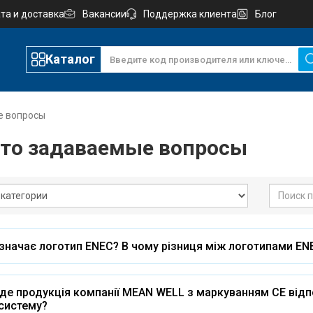
та и доставка
Вакансии
Поддержка клиента
Блог
Каталог
е вопросы
то задаваемые вопросы
начає логотип ENEC? В чому різниця між логотипами ENE
де продукція компанії MEAN WELL з маркуванням СЕ від
систему?