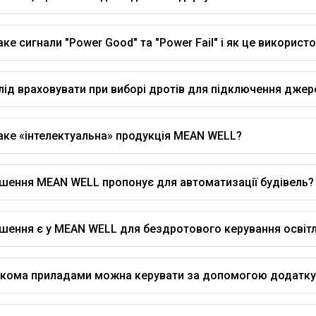
ке сигнали "Power Good" та "Power Fail" і як це використ
ід враховувати при виборі дротів для підключення дже
аке «інтелектуальна» продукція MEAN WELL?
ішення MEAN WELL пропонує для автоматизації будівель?
ішення є у MEAN WELL для бездротового керування освіт
ькома приладами можна керувати за допомогою додатк