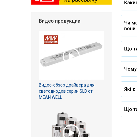
Каки
Видео продукции
Чи мо
вони 
Що та
Чому 
Видео-обзор драйвера для
Які є
светодиодов серии SLD от
MEAN WELL
Що та