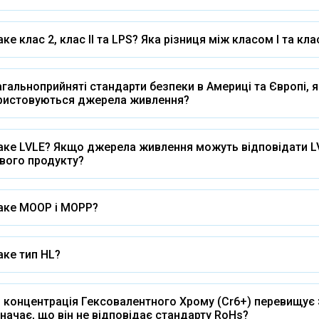
ке клас 2, клас II та LPS? Яка різниця між класом I та кла
агальноприйняті стандарти безпеки в Америці та Європі,
ристовуються джерела живлення?
ке LVLE? Якщо джерела живлення можуть відповідати LV
вого продукту?
аке MOOP і MOPP?
ке тип HL?
концентрація Гексовалентного Хрому (Cr6+) перевищує > 
начає, що він не відповідає стандарту RoHs?