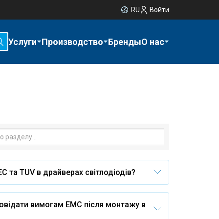
RU
Войти
Услуги
Производство
Бренды
О нас
C та TUV в драйверах світлодіодів?
повідати вимогам ЕМС після монтажу в