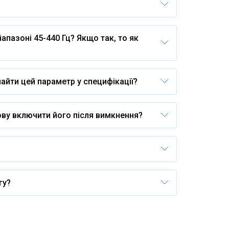
азоні 45-440 Гц? Якщо так, то як
айти цей параметр у специфікації?
ову включити його після вимкнення?
гу?