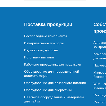
Поставка продукции
Собс
прои
Беспроводные компоненты
Автомат
Измерительные приборы
контрол
Индикаторы, дисплеи
Комплек
Источники питания
диспетч
Кабельно-проводниковая продукция
Парково
Оборудование для промышленной
Универс
автоматизации
беспере
Оборудование для резервного питания
WIM - с
взвешив
Оборудование для энергетики
Светод
Паяльное оборудование и материалы
для пайки
Светофо