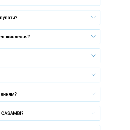
овувати?
рел живлення?
ленням?
у CASAMBI?