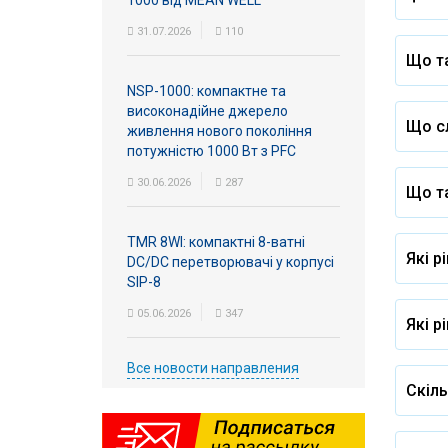
1000 від MEAN WELL
31.07.2026
110
Що та
NSP-1000: компактне та
високонадійне джерело
Що сл
живлення нового покоління
потужністю 1000 Вт з PFC
30.06.2026
287
Що т
TMR 8WI: компактні 8-ватні
Які р
DC/DC перетворювачі у корпусі
SIP-8
05.06.2026
347
Які р
Все новости направления
Скіл