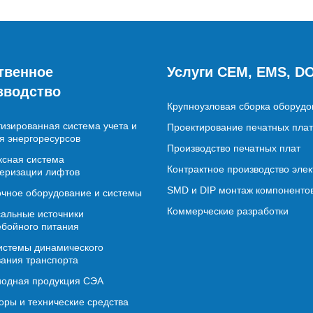
твенное
Услуги CEM, EMS, D
зводство
Крупноузловая сборка оборудо
изированная система учета и
Проектирование печатных плат
я энергоресурсов
Производство печатных плат
сная система
Контрактное производство эле
еризации лифтов
SMD и DIP монтаж компоненто
чное оборудование и системы
Коммерческие разработки
альные источники
бойного питания
истемы динамического
ания транспорта
иодная продукция СЭА
ры и технические средства