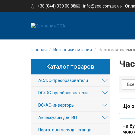
+38 (044) 330 00 88
info@sea.com.ua
Опла
EN
UA
Главная
Источники питания
Часто задаваемы
Компания
Час
Каталог товаров
Каталог
AC/DC-преобразователи
Производство
DC/DC-преобразователи
Услуги
DC/AC-инверторы
Що оз
Новости
Аксессуары для ИП
Чи бу
Вакансии
Портативні зарядні станції
мою 