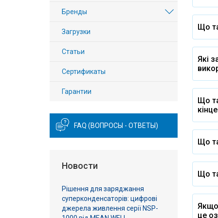
Вход/
Бренды
авторизация
Що та
Загрузки
Производители
Статьи
Які з
вико
Контакты
Сертификаты
Гарантии
Доставка
Що та
кінце
Тех.
FAQ (ВОПРОСЫ - ОТВЕТЫ)
поддержка
Що т
Блог
Новости
Що та
Рішення для заряджання
суперконденсаторів: цифрові
Якщо 
джерела живлення серії NSP-
це оз