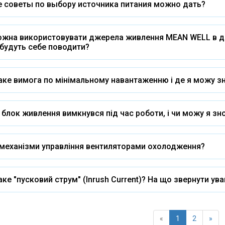
е советы по выбору источника питания можно дать?
жна використовувати джерела живлення MEAN WELL в діап
будуть себе поводити?
ке вимога по мінімальному навантаженню і де я можу зн
блок живлення вимкнувся під час роботи, і чи можу я зн
 механізми управління вентиляторами охолодження?
ке "пусковий струм" (Inrush Current)? На що звернути ува
«
1
2
»