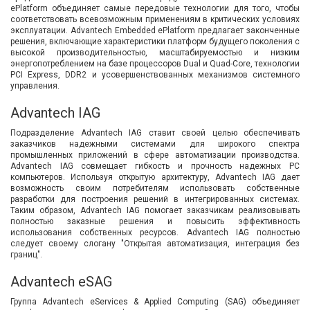
ePlatform объединяет самые передовые технологии для того, чтобы
Вход/
соответствовать всевозможным применениям в критических условиях
эксплуатации. Advantech Embedded ePlatform предлагает законченные
авторизация
решения, включающие характеристики платформ будущего поколения с
высокой производительностью, масштабируемостью и низким
энергопотреблением на базе процессоров Dual и Quad-Core, технологии
Производители
PCI Express, DDR2 и усовершенствованных механизмов системного
управления.
Контакты
Advantech IAG
Подразделение Advantech IAG ставит своей целью обеспечивать
Доставка
заказчиков надежными системами для широкого спектра
промышленных приложений в сфере автоматизации производства.
Advantech IAG совмещает гибкость и прочность надежных PC
Тех.
компьютеров. Используя открытую архитектуру, Advantech IAG дает
поддержка
возможность своим потребителям использовать собственные
разработки для построения решений в интегрированных системах.
Таким образом, Advantech IAG помогает заказчикам реализовывать
полностью заказные решения и повысить эффективность
Блог
использования собственных ресурсов. Advantech IAG полностью
следует своему слогану "Открытая автоматизация, интеграция без
границ".
Advantech eSAG
Группа Advantech eServices & Applied Computing (SAG) объединяет