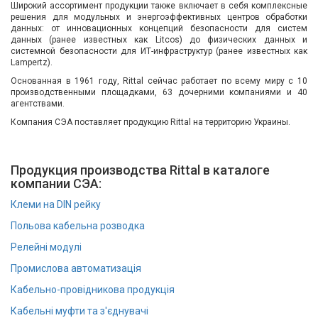
Широкий ассортимент продукции также включает в себя комплексные
Вход/
решения для модульных и энергоэффективных центров обработки
данных: от инновационных концепций безопасности для систем
авторизация
данных (ранее известных как Litcos) до физических данных и
системной безопасности для ИТ-инфраструктур (ранее известных как
Lampertz).
Производители
Основанная в 1961 году, Rittal сейчас работает по всему миру с 10
производственными площадками, 63 дочерними компаниями и 40
Контакты
агентствами.
Компания СЭА поставляет продукцию Rittal на территорию Украины.
Доставка
Продукция производства Rittal в каталоге
Тех.
компании СЭА:
поддержка
Клеми на DIN рейку
Польова кабельна розводка
Блог
Релейні модулі
Промислова автоматизація
Кабельно-провідникова продукція
Кабельні муфти та з'єднувачі