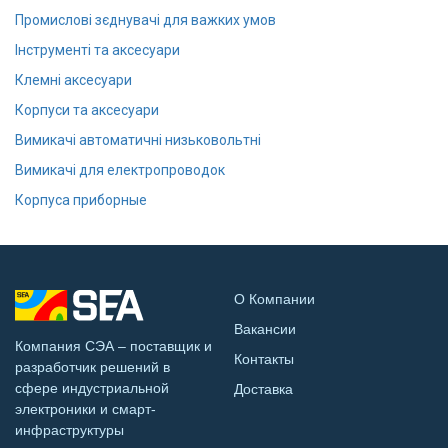
Промислові зєднувачі для важких умов
Інструменті та аксесуари
Клемні аксесуари
Корпуси та аксесуари
Вимикачі автоматичні низьковольтні
Вимикачі для електропроводок
Корпуса приборные
О Компании
Вакансии
Компания СЭА – поставщик и
Контакты
разработчик решений в
сфере индустриальной
Доставка
электроники и смарт-
инфраструктуры