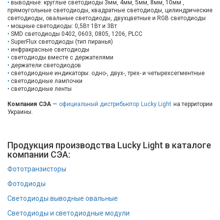
выводные: круглые светодиоды 3мм, 4мм, 5мм, 8мм, 10мм ,
Вход/
прямоугольные светодиоды, квадратные светодиоды, цилиндрические
светодиоды, овальные светодиоды, двухцветные и RGB светодиоды
авторизация
мощные светодиоды: 0,5Вт 1Вт и 3Вт
SMD светодиоды 0402, 0603, 0805, 1206, PLCC
SuperFlux светодиоды (тип пиранья)
Производители
инфракрасные светодиоды
светодиоды вместе с держателями
держатели светодиодов
Контакты
светодиодные индикаторы: одно-, двух-, трех- и четырехсегментные
светодиодные лампочки
светодиодные ленты
Доставка
Компания СЭА
—
официальный дистрибьютор Lucky Light
на территории
Украины.
Тех.
поддержка
Продукция производства Lucky Light в каталоге
компании СЭА:
Блог
Фототранзисторы
Фотодиоды
Cветодиоды выводные овальные
Светодиоды и светодиодные модули