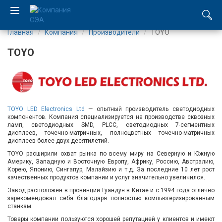
Главная
Компания
Производители
TOYO
EN
TOYO
UA
Компания
TOYO LED Electronics Ltd
— опытный производитель светодиодных
Каталог
компонентов. Компания специализируется на производстве сквозных
ламп, светодиодных SMD, PLCC, светодиодных 7-сегментных
дисплеев, точечно-матричных, полноцветных точечно-матричных
Производство
дисплеев более двух десятилетий.
TOYO расширили охват рынка по всему миру на Северную и Южную
Услуги
Америку, Западную и Восточную Европу, Африку, Россию, Австралию,
Корею, Японию, Сингапур, Малайзию и т.д. За последние 10 лет рост
качественных продуктов компании и услуг значительно увеличился.
Новости
Завод расположен в провинции Гуандун в Китае и с 1994 года отлично
зарекомендовал себя благодаря полностью компьютеризированным
станкам.
Вакансии
Товары компании пользуются хорошей репутацией у клиентов и имеют