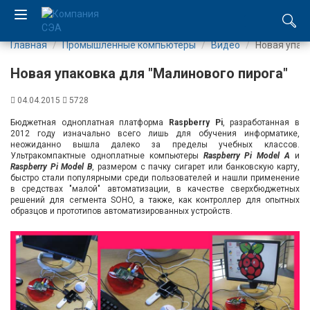
Главная
Промышленные компьютеры
Видео
Новая упак
EN
Новая упаковка для "Малинового пирога"
UA
04.04.2015
5728
Компания
Бюджетная одноплатная платформа
Raspberry Pi
, разработанная в
2012 году изначально всего лишь для обучения информатике,
неожиданно вышла далеко за пределы учебных классов.
Каталог
Ультракомпактные одноплатные компьютеры
Raspberry Pi Model A
и
Raspberry Pi Model B
, размером с пачку сигарет или банковскую карту,
быстро стали популярными среди пользователей и нашли применение
Производство
в средствах "малой" автоматизации, в качестве сверхбюджетных
решений для сегмента SOHO, а также, как контроллер для опытных
образцов и прототипов автоматизированных устройств.
Услуги
Новости
Вакансии