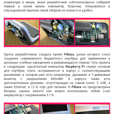
клавиатуре и мыши, юные разработчики собственноручно собирают
первый в своей жизни компьютер. Впрочем, пользоваться в
повседневной практике такой сборкой не очень-то и удобно.
Группа разработчиков создала проект
PiKasa
, целью которого стало
создание современного бюджетного ноутбука для применения в
школьных учебных заведениях в развивающихся странах. Суть проекта
в следующем: одноплатный компьютер
Raspberry Pi
служит основой
для ноутбука, плата «встраивается» в корпус с соответствующими
разъемами, в котором уже есть клавиатура, динамики и 7-дюймовый
монитор с разрешением 800х480. В корпусе также есть
дополнительные разъемы, отсутствующие на самой плате: 5 USB, а
также Ethernet, и 12 В порт для питания. В
PiKasa
не предусмотрена
батарея, однако вместо нее можно использовать любой Li-ion
аккумулятор с напряжением 3.7 В.