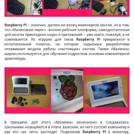
Вход/
авторизация
Raspberry Pi
– конечно, далеко не венец инженерной мысли, но в том,
Производители
что «Малиновый пирог» - вполне рабочая платформа, самодостаточная
для многих прикладных задач и приложений – уже никто, пожалуй, и не
сомневается. Из игрушки для гиков
Raspberry Pi
превратился в
Контакты
испытательный полигон, на котором серьезные разработчики
отлаживают модели работы «настоящих» систем. Также «Малинка»
широко используется для обучения подростков основам компьютерной
Доставка
архитектуры.
Тех.
поддержка
Блог
В принципе, для этого «Малинка» изначально и создавалась.
Школьники «ковыряются в плате, выясняя, из чего состоит компьютер и
как это «из чего» выглядит. Подключив
Raspberry Pi
к монитору,