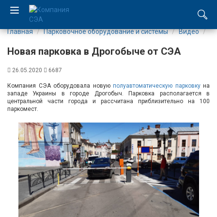
Главная
Парковочное оборудование и системы
Видео
Но
EN
Новая парковка в Дрогобыче от СЭА
UA
26.05.2020
6687
Компания
Компания СЭА оборудовала новую
полуавтоматическую парковку
на
западе Украины в городе Дрогобыч. Парковка располагается в
центральной части города и рассчитана приблизительно на 100
Каталог
паркомест.
Производство
Услуги
Новости
Вакансии