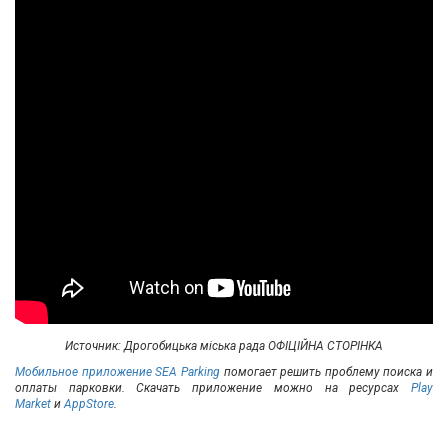
Источник: Дрогобицька міська рада ОФІЦІЙНА СТОРІНКА
Мобильное приложение SEA Parking
помогает решить проблему поиска и
оплаты парковки. Скачать приложение можно на ресурсах
Play
Market
и
AppStore
.