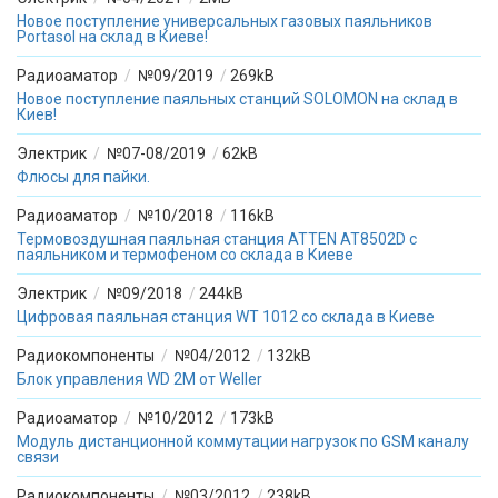
Новое поступление универсальных газовых паяльников
Вход/
Portasol на склад в Киеве!
авторизация
Радиоаматор
/
№09/2019
/
269kB
Новое поступление паяльных станций SOLOMON на склад в
Производители
Киев!
Электрик
/
№07-08/2019
/
62kB
Контакты
Флюсы для пайки.
Радиоаматор
/
№10/2018
/
116kB
Доставка
Термовоздушная паяльная станция ATTEN AT8502D с
паяльником и термофеном со склада в Киеве
Тех.
Электрик
/
№09/2018
/
244kB
поддержка
Цифровая паяльная станция WT 1012 со склада в Киеве
Радиокомпоненты
/
№04/2012
/
132kB
Блог
Блок управления WD 2M от Weller
Радиоаматор
/
№10/2012
/
173kB
Модуль дистанционной коммутации нагрузок по GSM каналу
связи
Радиокомпоненты
/
№03/2012
/
238kB