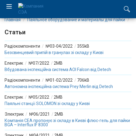
Главная
Паяльное оборудование и материалы для пайки
С
EN
Статьи
UA
Радіокомпоненти
/
№03-04/2022
/
355kB
Безсвинцевий припій в гранулах зі складу у Києві
Компания
Електрик
/
№07/2022
/
2MB
Каталог
Вбудована інспекційна система AOI Falcon від Detech
Радіокомпоненти
/
№01-02/2022
/
706kB
Производство
Автономна інспекційна система Prey Merlin від Detech
Електрик
/
№05/2022
/
2MB
Услуги
Паяльні станції SOLOMON зі складу у Києві
Новости
Электрик
/
№06/2021
/
2MB
Компанія СЕА пропонує зі складу в Києві флюс-гель для пайки
BGA – Interflux IF 8300
Вакансии
Электрик
/
№04/2021
/
2MB