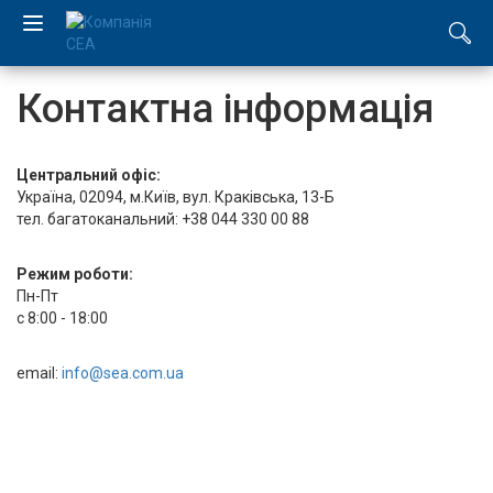
EN
Контактна інформація
RU
Центральний офіс:
Компанія
Україна, 02094, м.Київ, вул. Краківська, 13-Б
тел. багатоканальний: +38 044 330 00 88
Каталог
Режим роботи:
Пн-Пт
Виробництво
с 8:00 - 18:00
Послуги
email:
info@sea.com.ua
Новини
Вакансії