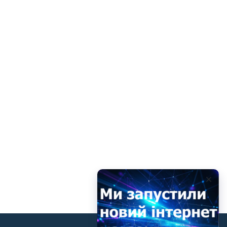
Вхід/
авторизація
Виробники
Контакти
Доставка
Тех.
Підтримка
Блог