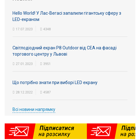
Вхід/
Hello World! У Лас-Вегасі запалили гігантську сферу з
авторизація
LED-екраном
17.07.2023
4348
Виробники
Контакти
Світлодіодний екран P8 Outdoor від СЕА на фасаді
торгового центру у Львові
Доставка
27.01.2023
3951
Тех.
Що потрібно знати при виборі LED екрану
Підтримка
28.12.2022
4587
Блог
Всі новини напрямку