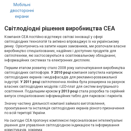
Мобільні
двосторонні
екрани
Світлодіодні рішення виробництва CEA
Компанія СЕА постійно відстежує світові інновації у сфері
світлодіодних технологій та активно впроваджує їх на українському
ринку. Орієнтуючись на запити наших замовників, ми розпочали власне
виробництво спеціалізованих, надійних і доступних продуктів для
світлотехніки, які застосовуються в освітлювальному обладнанні,
інформаційних системах та електронних дисплеях.
Першим етапом розвитку стало 2008 року започаткування виробництва
світлодіодних світлофорів.
У 2010 році
компанія запустила напрямок
світлодіодних екранів і медіафасадів для рекламно-розважальної
індустрії.
У 2011 році
світлотехнічна лінійка була розширена за рахунок
власних світлодіодних модулів і LED-плат для систем внутрішнього
освітлення. Подальшим кроком
у 2013 році
стала розробка та серійний
випуск спеціалізованих інформаційних табло для парковок і паркінгів.
Значну частину діяльності компанії займало виготовлення,
проєктування та інсталяція світлодіодних екранів різного призначення
по всій території України.
На сьогодні СЕА пропонує комплексні персоналізовані інтелектуальні
рішення для управління світлодіодною індикацією та інформування
користувачів, зокрема: