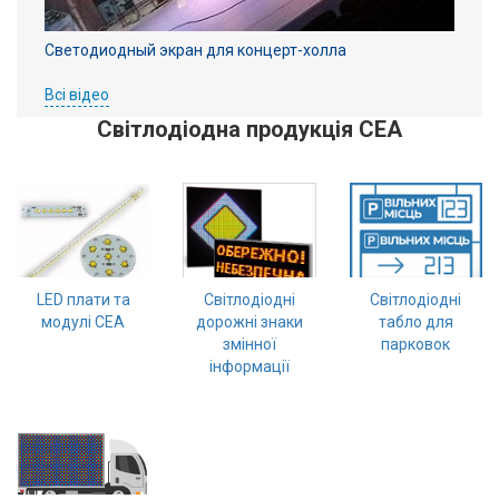
Светодиодный экран для концерт-холла
Всі відео
Світлодіодна продукція СЕА
LED плати та
Світлодіодні
Світлодіодні
модулі CEA
дорожні знаки
табло для
змінної
парковок
інформації