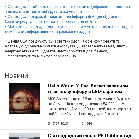
Світлодіодні табло для парковок – системи відображення наявності
вільних місць, напрямків руху та зонування
Світлодіодні дорожні знаки змінної інформації – для підвищення
безпеки руху та оперативного інформування водіїв
Мобільні світлодіодні двосторонні екрани – універсальні рішення для
тимчасових інформаційних та рекламних задач
Рішення CEA поєднують сучасні технології, якісні компоненти та
адаптацію до реальних умов експлуатації, забезпечуючи надійність,
енергоефективність і довговічність продукції для бізнесу,
інфраструктури та міського середовища.
Новини
Hello World! У Лас-Вегасі запалили
гігантську сферу з LED-екраном
MSG Sphere — це найбільша сферична будівля
на Землі. На її фасаді площею 54 000 кв. м
закріплено 1,2 млн LED-панелей, що утворюють
найбільший у світі світлодіодний екран.
17.07.2023
4348
Світлодіодний екран P8 Outdoor від