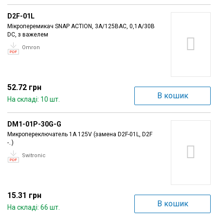
D2F-01L
Мікроперемикач SNAP ACTION, 3A/125ВAC, 0,1A/30В
DC, з важелем
Omron
52.72 грн
В кошик
На складі: 10 шт.
DM1-01P-30G-G
Микропереключатель 1A 125V (замена D2F-01L, D2F
-..)
Switronic
15.31 грн
В кошик
На складі: 66 шт.