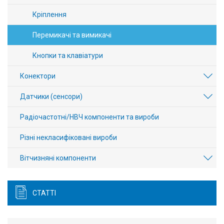
Кріплення
Перемикачі та вимикачі
Кнопки та клавіатури
Конектори
Датчики (сенсори)
Радіочастотні/НВЧ компоненти та вироби
Різні некласифіковані вироби
Вітчизняні компоненти
СТАТТІ