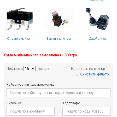
Вхід/
авторизація
Виробники
Контакти
Кінцеві вимикачі
Замки з ключем
Джойстики
Доставка
Сума мінімального замовлення - 500 грн.
Тех.
Показати
товарів
Наявність на складі
Підтримка
Очистити фільтр
Блог
Найменування і характеристика:
Виробник:
Код товару: