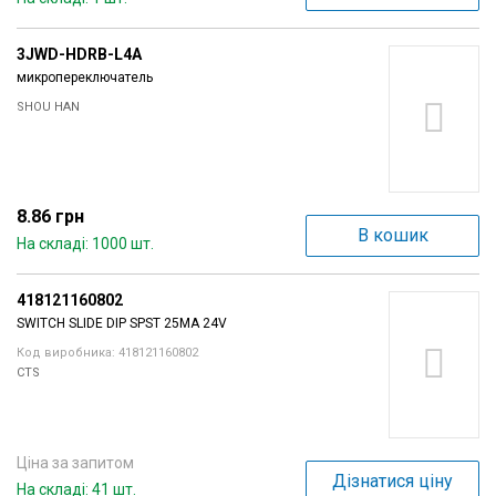
3JWD-HDRB-L4A
микропереключатель
SHOU HAN
8.86 грн
В кошик
На складі: 1000 шт.
418121160802
SWITCH SLIDE DIP SPST 25MA 24V
Код виробника: 418121160802
CTS
Ціна за запитом
Дізнатися ціну
На складі: 41 шт.