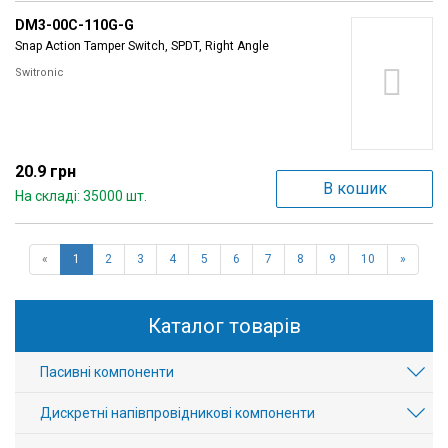
DM3-00C-110G-G
Snap Action Tamper Switch, SPDT, Right Angle
Switronic
20.9 грн
В кошик
На складі: 35000 шт.
«
1
2
3
4
5
6
7
8
9
10
»
Каталог товарів
Пасивні компоненти
Дискретні напівпровідникові компоненти