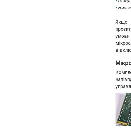
Швидк
Низьк
Якщо 
проєкт
умови.
мікрос
відклю
Мікр
Компл
напів
управл