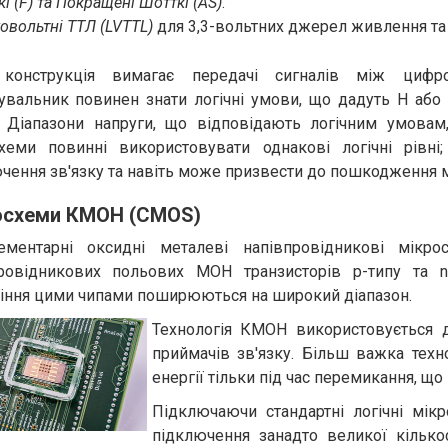
і (F) та Покращені Шотткі (AS)
.
овольтні TTЛ (LVTTL)
для 3,3-вольтних джерел живлення та і
конструкція вимагає передачі сигналів між цифро
увальник повинен знати логічні умови, що дадуть H або L
 Діапазони напруги, що відповідають логічним умовам,
хеми повинні використовувати однакові логічні рівні
чення зв'язку та навіть може призвести до пошкодження 
осхеми КМОН (CMOS)
ементарні оксидні металеві напівпровідникові мікр
провідникових польових МОН транзисторів p-типу та n
іння цими чипами поширюються на широкий діапазон.
Технологія КМОН використовується д
приймачів зв'язку. Більш важка техн
енергії тільки під час перемикання, щ
Підключаючи стандартні логічні мікр
підключення занадто великої кілько