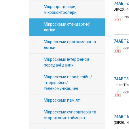
74ABT2
Вхід/
Мікропроцесори,
DIP-20, -
мікроконтролери
авторизація
ONS
Мікросхеми стандартної
Виробники
логіки
74ABT2
Мікросхеми програмованої
Контакти
логіки
NXP
Доставка
Мікросхеми інтерфейсів
передачі даних
Тех.
Мікросхеми периферійні/
Підтримка
74ABT3
інтерфейсні/
Latch Tra
телекомунікаційні
Блог
NXP
Мікросхеми пам'яті
Мікросхеми супервізорів та
74ABT6
сторожових таймерів
(DIP20, -