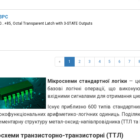
3PC
40...+85, Octal Transparent Latch with 3-STATE Outputs
«
1
2
3
4
5
6
7
Мікросхеми стандартної логіки
— це 
базові логічні операції, що викон
вхідними сигналами для отримання циф
Існує приблизно 600 типів стандартни
окофункціональних арифметико-логічних одиниць. Поділяют
ментарну структуру метал-оксид-напівпровідника (ТТЛ та
схеми транзисторно-транзисторні (TTЛ)