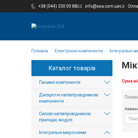
+38 (044) 330 00 88
info@sea.com.ua
Опла
EN
RU
Головна
Електронні компоненти
Інтегральні м
Компанія
Мік
Каталог товарів
Каталог
Сума мі
Пасивні компоненти
Виробництво
Дискретні напівпровідникові
Показ
Послуги
компоненти
Наймен
Силові напівпровідникові
Новини
прилади, модулі
Вакансії
Інтегральні мікросхеми