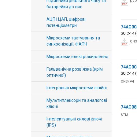
Годинники реального часу та
NXP
батарейки до них
АЦП і ЦАП, цифрові
потенціометри
74AC00
SOIC-14 (
Мікросхеми тактування та
ONS
синхронізації, ФАПЧ
Мікросхеми електроживлення
74AC00
Гальванічна розв'язка (крім
SOIC-14 (
оптичної)
ONS/FAI
Інтегральні мікросхеми лінійні
Мультиплексори та аналогові
ключі
74AC0
STM
Інтелектуальні силові ключі
(IPS)