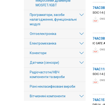
Мікросхеми драйверів
MOSFET/IGBT
74AC08
SOIC-14 (
Програматори, засоби
ONS
налагодження, функціональні
модулі
Оптоелектроніка
74AC08
Електромеханіка
IC GATE 
ONS
Конектори
Датчики (сенсори)
74AC11
Радіочастотні/НВЧ
SOIC-14 (
компоненти та вироби
ONS
Різні некласифіковані вироби
Вітчизняні компоненти
74AC15
DIP-16, -4