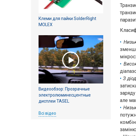
Транзи
транзи
Клеми для пайки SolderRight
парази
MOLEX
Класиф
Низьк
зменше
мікрос
Висо
діапаз
З діо
затиск
Видеообзор: Прозрачные
заряду
электролюминесцентные
але ма
дисплеи TASEL
Низьк
Всі відео
потужн
комбін
замінют