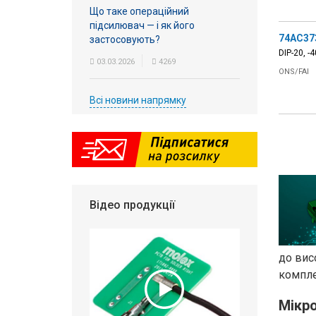
Що таке операційний
підсилювач — і як його
74AC37
застосовують?
DIP-20, -
03.03.2026
4269
ONS/FAI
Всі новини напрямку
Відео продукції
до вис
компле
Мікро