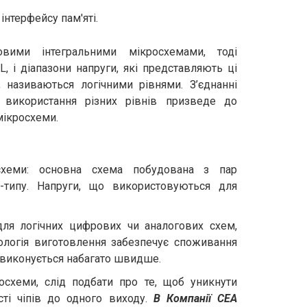
нтерфейсу пам'яті.
вими інтегральними мікросхемами, тоді
, і діапазони напруги, які представляють ці
 називаються логічними рівнями. З’єднанні
; використання різних рівнів призведе до
мікросхеми.
осхеми: основна схема побудована з пар
-типу. Напруги, що використовуються для
ля логічних цифрових чи аналогових схем,
ологія виготовлення забезпечує споживання
о виконується набагато швидше.
осхеми, слід подбати про те, щоб уникнути
сті чіпів до одного виходу.
В Компанії СЕА