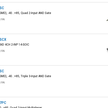
SC
SMD), -40...+85, Quad 2-Input AND Gate
/FAI
SCX
AND 4CH 2-INP 14-SOIC
/FAI
SC
SMD), -40...+85, Triple 3-Input AND Gate
/FAI
7PC
0...+85, Quad 2-Input Multiplexer