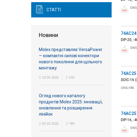
ONS
СТАТТІ
74AC24
Новини
DIP-20, -
ONS
Molex представляє VersaPower
— компактні силові конектори
нового покоління для щільного
монтажу
74AC25
23.04.2026
695
SOIC-16 (
ONS/FAI
Огляд нового каталогу
продуктів Molex 2025: інновації,
оновлення та розширення
74AC25
лінійок
DIP-16, -
05.03.2026
789
ONS