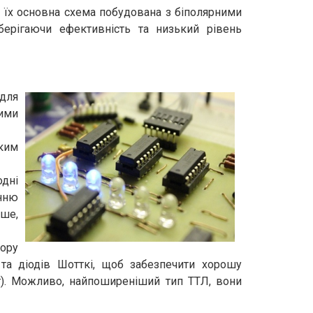
, їх основна схема побудована з біполярними
берігаючи ефективність та низький рівень
 для
ними
ким
одні
енню
дше,
ору
 та діодів Шотткі, щоб забезпечити хорошу
т). Можливо, найпоширеніший тип ТТЛ, вони