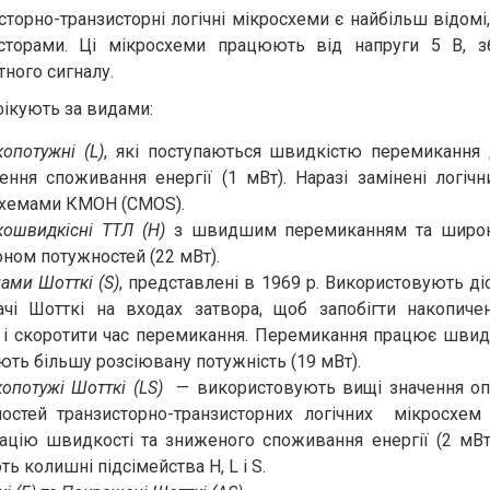
сторно-транзисторні логічні мікросхеми є найбільш відомі
сторами. Ці мікросхеми працюють від напруги 5 В, з
тного сигналу.
ікують за видами:
опотужні (L)
, які поступаються швидкістю перемикання
ння споживання енергії (1 мВт). Наразі замінені логіч
хемами КМОН (CMOS).
кошвидкісні TTЛ (H)
з швидшим перемиканням та широ
оном потужностей (22 мВт).
дами Шотткі (S)
, представлені в 1969 р. Використовують ді
ачі Шотткі на входах затвора, щоб запобігти накопич
 і скоротити час перемикання. Перемикання працює шви
ють більшу розсіювану потужність (19 мВт).
опотужі Шотткі (LS)
— використовують вищі значення оп
остей транзисторно-транзисторних логічних мікросхем
ацію швидкості та зниженого споживання енергії (2 мВ
ь колишні підсімейства H, L і S.