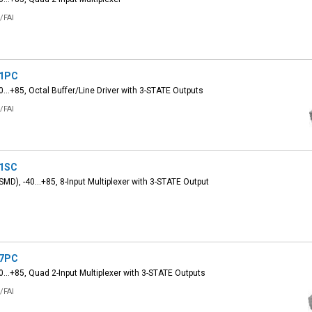
/FAI
1PC
40...+85, Octal Buffer/Line Driver with 3-STATE Outputs
/FAI
1SC
SMD), -40...+85, 8-Input Multiplexer with 3-STATE Output
7PC
40...+85, Quad 2-Input Multiplexer with 3-STATE Outputs
/FAI