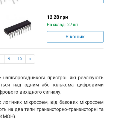
12.28 грн
На складі: 27 шт.
В кошик
8
9
10
»
напівпровідникові пристрої, які реалізують
уються над одним або кількома цифровими
рового вихідного сигналу.
х логічних мікросхем, від базових мікросхем
ь на два типи: транзисторно-транзисторні та
 КМОН).