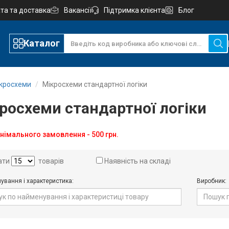
та та доставка
Вакансії
Підтримка клієнта
Блог
Каталог
ікросхеми
Мікросхеми стандартної логіки
росхеми стандартної логіки
німального замовлення - 500 грн.
ати
товарів
Наявність на складі
ування і характеристика:
Виробник: