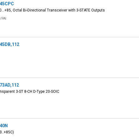
45CPC
40...+85, Octal Bi-Directional Transceiver with 3-STATE Outputs
/FAI
45DB,112
73AD,112
nsparent 3-ST 8-CH D-Type 20-SOIC
40N
40..+85C)