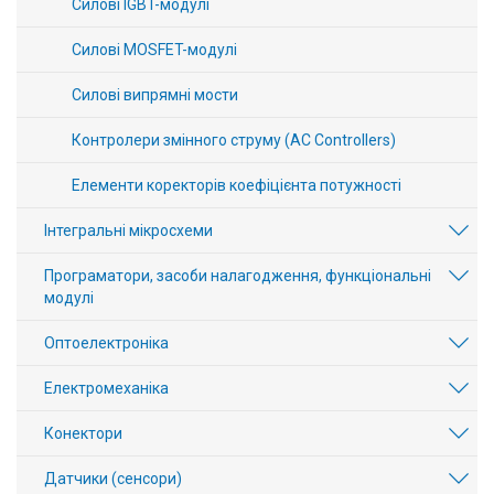
Силові IGBT-модулі
Силові MOSFET-модулі
Силові випрямні мости
Контролери змінного струму (AC Controllers)
Елементи коректорів коефіцієнта потужності
Інтегральні мікросхеми
Програматори, засоби налагодження, функціональні
модулі
Оптоелектроніка
Електромеханіка
Конектори
Датчики (сенсори)