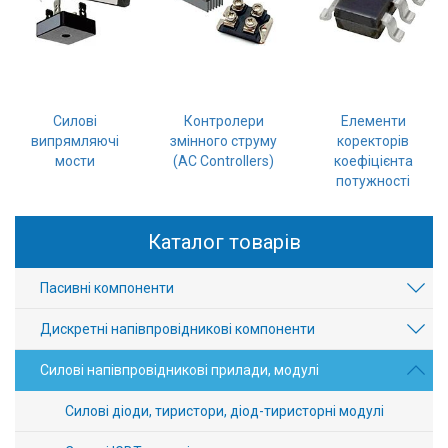
Вхід/
авторизація
Виробники
Силові
Контролери
Елементи
випрямляючі
змінного струму
коректорів
Контакти
мости
(AC Controllers)
коефіцієнта
потужності
Доставка
Каталог товарів
Тех.
Підтримка
Пасивні компоненти
Блог
Дискретні напівпровідникові компоненти
Силові напівпровідникові прилади, модулі
Силові діоди, тиристори, діод-тиристорні модулі