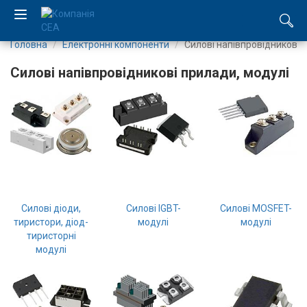
Головна
Електронні компоненти
Силові напівпровідникові 
EN
Силові напівпровідникові прилади, модулі
RU
Компанія
Каталог
Виробництво
Силові діоди,
Силові IGBT-
Силові MOSFET-
Послуги
тиристори, діод-
модулі
модулі
тиристорні
модулі
Новини
Вакансії