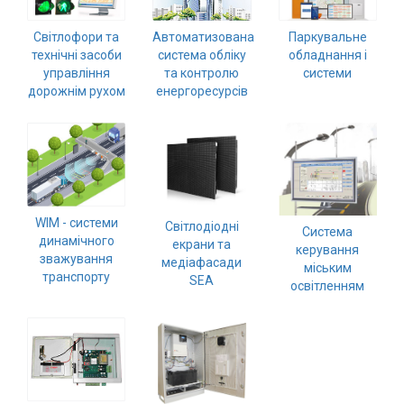
Вхід/
Світлофори та
Автоматизована
Паркувальне
авторизація
технічні засоби
система обліку
обладнання і
управління
та контролю
системи
Виробники
дорожнім рухом
енергоресурсів
Контакти
Доставка
Тех.
WIM - системи
Світлодіодні
Система
динамічного
екрани та
Підтримка
керування
зважування
медіафасади
міським
транспорту
SEA
освітленням
Блог