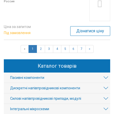
Россия
Ціна за запитом
Дізнатися ціну
Під замовлення
«
1
2
3
4
5
6
7
»
Каталог товарів
Пасивні компоненти
Дискретні напівпровідникові компоненти
Силові напівпровідникові прилади, модулі
Інтегральні мікросхеми