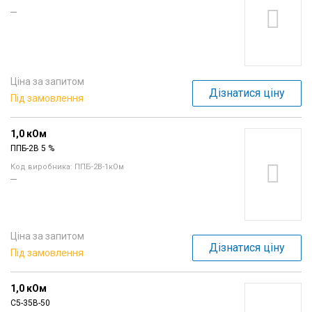
---
Ціна за запитом
Дізнатися ціну
Під замовлення
1,0 кОм
ППБ-2В 5 %
Код виробника: ППБ-2В-1кОм
---
Ціна за запитом
Дізнатися ціну
Під замовлення
1,0 кОм
С5-35В-50