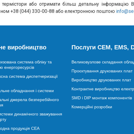
 термістори або отримати більш детальну інформацію 
ном +38 (044) 330-00-88 або електронною поштою
info@se
не виробництво
Послуги CEM, EMS,
изована система обліку та
Великовузлове складання обл
ю енергоресурсів
Проєктування друкованих плат
сна система диспетчеризації
Виробництво друкованих плат
Контрактне виробництво електр
льне обладнання і системи
SMD і DIP монтаж компонентів
альні джерела безперебійного
ня
Комерційні розробки
истеми динамічного зважування
рту
іодна продукція СЕА