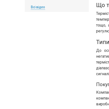
Що т
Всі відео
Термі
темпер
тощо, 
регулю
Типи
До осн
негати
термі
діапаз
сигналі
Покуп
Компан
компан
виробни