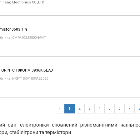
hiheng Electronics CO.,LTD
mistor 0603 1 %
бника: CMFA103J3500HANT
TOR NTC 10KOHM 3936K BEAD
бника: NXFT15XV103FA2B030
«
1
2
3
4
5
6
7
ий світ електроніки сповнений різноманітними напівпр
ри, стабілітрони та термістори.