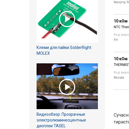
Nanjing S
10 кОм
NTC Ther
Код виро
FH
Клеми для пайки SolderRight
MOLEX
10 кОм
THERMIS
Код виро
Murata
Видеообзор: Прозрачные
Сучасн
электролюминесцентные
тиристо
дисплеи TASEL