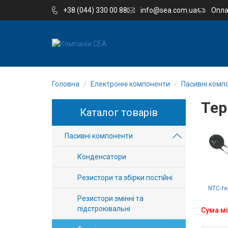
+38 (044) 330 00 88
info@sea.com.ua
Опла
EN
RU
Головна
Електронні компоненти
Пасивні комп
Компанія
Тер
Каталог товарів
Каталог
Пасивні компоненти
Виробництво
Конденсатори
Послуги
Резистори та збірки постійні
Новини
NTC-те
Резистори змінні та
підстроювальні
Сума мі
Вакансії