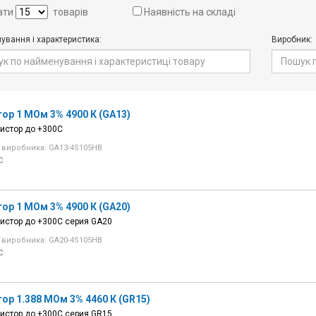
ати
товарів
Наявність на складі
ування і характеристика:
Виробник:
ор 1 МОм 3% 4900 К (GA13)
истор до +300C
 виробника: GA13-4S105HB
C
ор 1 МОм 3% 4900 К (GA20)
истор до +300C серия GA20
 виробника: GA20-4S105HB
C
ор 1.388 МОм 3% 4460 К (GR15)
истор до +300C серия GR15