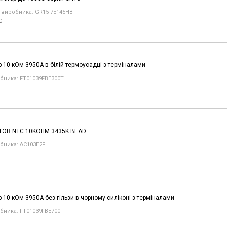
 виробника: GR15-7E145HB
C
р 10 кОм 3950A в білій термоусадці з терміналами
бника: FT01039FBE300T
TOR NTC 10KOHM 3435K BEAD
бника: AC103E2F
р 10 кОм 3950A без гільзи в чорному силіконі з терміналами
бника: FT01039FBE700T