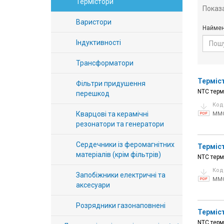
Термістори
Показ
Вхід/
Варистори
авторизація
Наймен
Індуктивності
Виробники
Трансформатори
Контакти
Терміст
Фільтри придушення
NTC терм
перешкод
Доставка
Код
Кварцові та керамічні
MM
Тех.
резонатори та генератори
Підтримка
Сердечники із феромагнітних
Терміст
матеріалів (крім фільтрів)
NTC терм
Блог
Код
Запобіжники електричні та
MM
аксесуари
Розрядники газонаповнені
Терміст
NTC терм