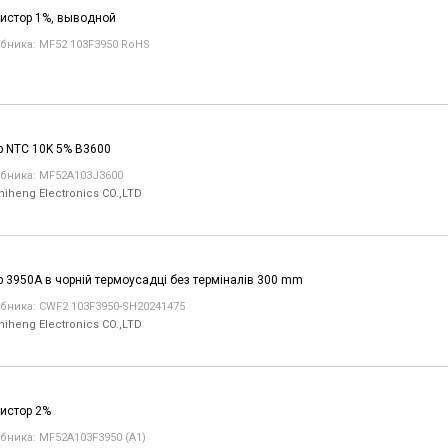
истор 1%, выводной
бника: MF52 103F3950 RoHS
р NTC 10K 5% B3600
бника: MF52A103J3600
hiheng Electronics CO.,LTD
р 3950A в чорній термоусадці без терміналів 300 mm
бника: CWF2 103F3950-SH20241475
hiheng Electronics CO.,LTD
истор 2%
бника: MF52A103F3950 (A1)