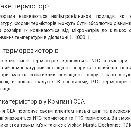
аке термістор?
сторами називаються напівпровідникові прилади, які
атуру. Форми термісторів можуть бути абсолютно різними
а розміри їх коливаються від мікрометрів до кількох с
вання температури в діапазоні 1...1800 К.
 терморезисторів
овних типів термісторів відносяться NTC термістори
вний температурний коефіцієнт опору та є найбільш пош
стори мають позитивний коефіцієнт опору і застосов
онах, в кілька градусів. В основному, PTC термістор
зації.
ка термісторів у Компанії СЕА
ія СЕА пропонує своїм клієнтам низькі ціни та високоякіс
ії знаходяться NTC-термістори та PTC-термістори. Ви змож
ка зі світовим ім'ям таких як Vishay, Murata Electronics, TD