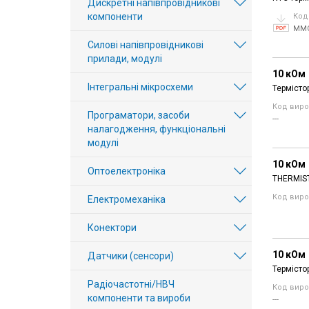
Дискретні напівпровідникові
компоненти
Код
MM
Силові напівпровідникові
прилади, модулі
10 кОм
Інтегральні мікросхеми
Термісто
Код виро
Програматори, засоби
---
налагодження, функціональні
модулі
10 кОм
Оптоелектроніка
THERMIS
Код виро
Електромеханіка
Конектори
10 кОм
Датчики (сенсори)
Термісто
Радіочастотні/НВЧ
Код виро
компоненти та вироби
---