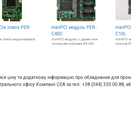
CIe плата PER-
miniPCI модуль PER-
miniPC
C40C
C10L
e плата видеозахвата
miniPCI модуль с двумя или
miniPCI 
четырьмя портами RS-232
портом E
ися ціну та додаткову інформацію про обладнання для про
рального офісу Компанії СЕА за тел.: +38 (044) 330 00 88, аб