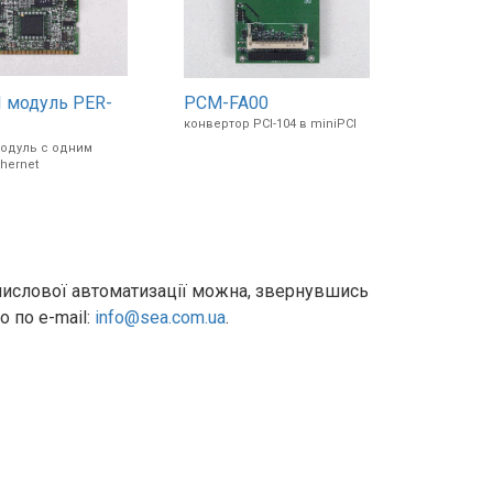
I модуль PER-
PCM-FA00
конвертор PCI-104 в miniPCI
модуль с одним
thernet
мислової автоматизації можна, звернувшись
о по e-mail:
info@sea.com.ua
.