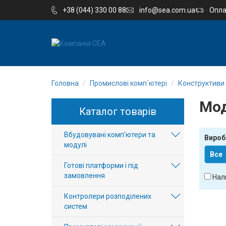
+38 (044) 330 00 88
info@sea.com.ua
Опла
EN
RU
Головна
Промислові комп`ютері
Конструктиви
Компанія
Мод
Каталог товарів
Каталог
Вбудовувані комп'ютери та
Виробництво
Вироб
модулі
Все
Послуги
Готові платформи і під
замовлення
Нал
Новини
Контролери розподілених
систем
Вакансії