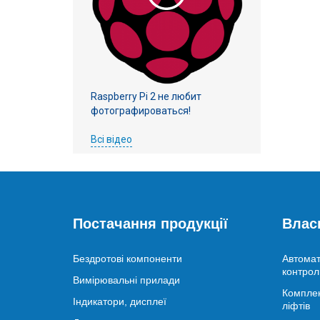
Raspberry Pi 2 не любит
фотографироваться!
Всі відео
Постачання продукції
Влас
Бездротові компоненти
Автомат
контрол
Вимірювальні прилади
Комплек
Індикатори, дисплеї
ліфтів