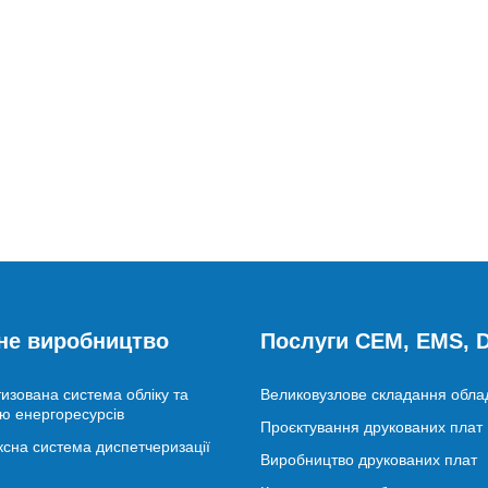
не виробництво
Послуги CEM, EMS,
изована система обліку та
Великовузлове складання обл
ю енергоресурсів
Проєктування друкованих плат
сна система диспетчеризації
Виробництво друкованих плат