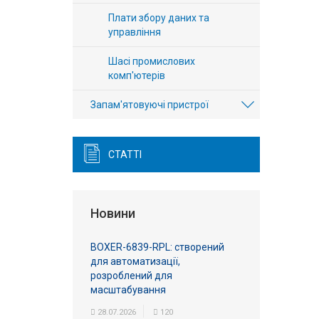
Плати збору даних та
управління
Шасі промислових
комп'ютерів
Запам'ятовуючі пристрої
СТАТТІ
Новини
BOXER-6839-RPL: створений
для автоматизації,
розроблений для
масштабування
28.07.2026
120