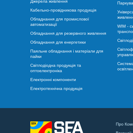
Джерела живлення
Паркува
Кабельно-провідникова продукція
Універс
живлен
Обладнання для промислової
автоматизації
WIM - с
транспо
Обладнання для резервного живлення
Світлод
Обладнання для енергетики
Світлоф
Паяльне обладнання і матеріали для
управлі
пайки
Система
Світлодіодна продукція та
освітле
оптоелектроніка
Електронні компоненти
Електротехнічна продукція
Про Ком
Вакансії