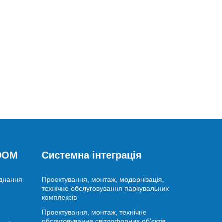
 DOM
Системна інтеграція
аднання
Проектування, монтаж, модернізація,
технічне обслуговування паркувальних
комплексів
Проектування, монтаж, технічне
обслуговування світлофорних об'єктів