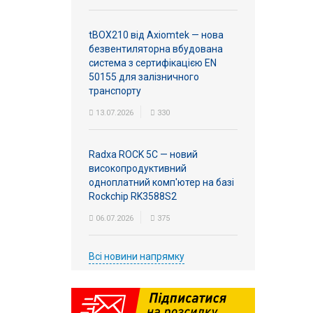
tBOX210 від Axiomtek — нова
безвентиляторна вбудована
система з сертифікацією EN
50155 для залізничного
транспорту
13.07.2026
330
Radxa ROCK 5C — новий
високопродуктивний
одноплатний комп'ютер на базі
Rockchip RK3588S2
06.07.2026
375
Всі новини напрямку