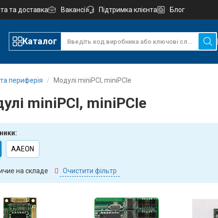
та та доставка
Вакансії
Підтримка клієнта
Блог
Каталог
 та периферія
Модулі miniPCI, miniPCIe
улі miniPCI, miniPCIe
ники:
AAEON
ичие на складе
Очистити фільтр