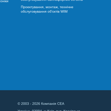
оніки
Проектування, монтаж, технічне
обслуговування об'єктів WIM
© 2003 - 2026 Компанія СЕА
Україна, 02094, м.Київ, вул. Краківська,