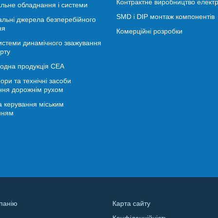
Контрактне виробництво електр
льне обладнання і системи
SMD і DIP монтаж компонентів
альні джерела безперебійного
ня
Комерційні розробки
истеми динамічного зважування
рту
іодна продукція СЕА
ори та технічні засоби
ння дорожнім рухом
 керування міським
нням
панію
Карта сайту
Конфіденційність