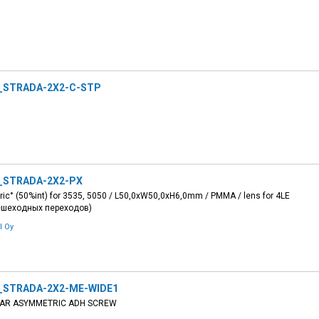
_STRADA-2X2-C-STP
_STRADA-2X2-PX
c° (50%int) for 3535, 5050 / L50,0xW50,0xH6,0mm / PMMA / lens for 4LE
ешеходных переходов)
l Oy
_STRADA-2X2-ME-WIDE1
EAR ASYMMETRIC ADH SCREW