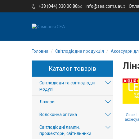
+38 (044) 330 00 88
info@sea.com.ua
Опла
EN
RU
Головна
Світлодіодна продукція
Аксесуари для
Компанія
Лін
Каталог товарів
Каталог
Світлодіоди та світлодіодні
Виробництво
модулі
Послуги
Лазери
Волоконна оптика
Новини
Лінзи L
аксесуа
Світлодіодні лампи,
Вакансії
прожектори, світильники