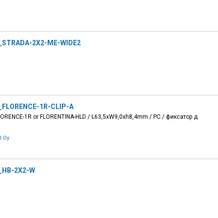
_STRADA-2X2-ME-WIDE2
_FLORENCE-1R-CLIP-A
 FLORENCE-1R or FLORENTINA-HLD / L63,5xW9,0xh8,4mm / PC / фиксатор д
l Oy
_HB-2X2-W