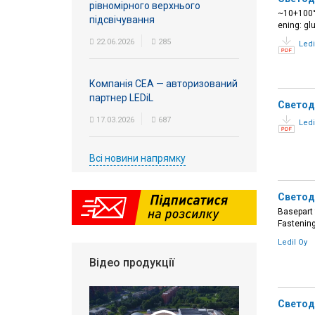
рівномірного верхнього
~10+100°(
підсвічування
ening: gl
22.06.2026
285
Ledi
Компанія СЕА — авторизований
партнер LEDiL
Светод
17.03.2026
687
Ledi
Всі новини напрямку
Светод
Basepart 
Fastening
Ledil Oy
Відео продукції
Светод