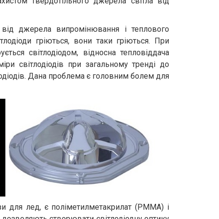
хистом твердотільного джерела світла від
і від джерела випромінювання і теплового
тлодіоди гріються, вони таки гріються. При
ється світлодіодом, відносна тепловіддача
зміри світлодіодів при загальному тренді до
тлодіодів. Дана проблема є головним болем для
и для лед, є поліметилметакрилат (PMMA) і
ли дозволяють створювати світлодіодну оптику