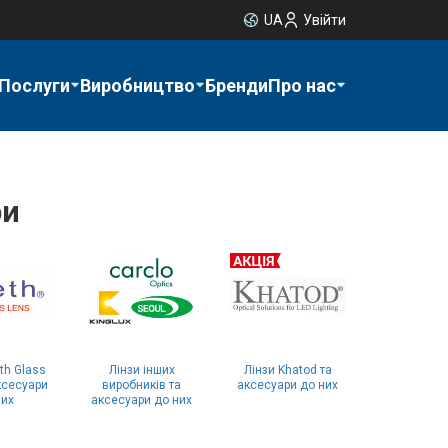
UA
Увійти
Послуги
Виробництво
Бренди
Про нас
ри
th Glass
Лінзи інших
Лінзи Khatod та
ксесуари
виробників та
аксесуари до них
них
аксесуари до них