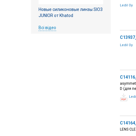
Ledil Oy
Новые силиконовые линзы SIO3
JUNIOR от Khatod
Всі відео
C13937
Ledil Oy
C14116
asymmetri
D (для п
Ledi
C14164
LENS CL