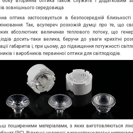
 боку вторинна оптика також служить і додатковим за
ів зовнішнього середовища.
на оптика застосовується в безпосередній близькост
інювання. Так, всупереч розхожій думці про те, що сві
ких абсолютних величинах теплового потоку, що генеру
діодів досить-таки велика, беручи до уваги крихітні ро
зації габаритів і, при цьому, до підвищення потужності сві
ників і виробників первинної оптики для світлодіодів.
ьш поширеними матеріалами, з яких виготовляються лінз
рбонат (PC). Відмінні недорогі високотехнологічні матеріа