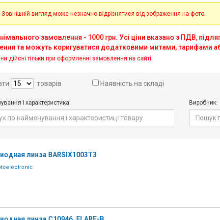
 Зовнішній вигляд може незначно відрізнятися від зображення на фото.
німального замовлення - 1000 грн. Усі ціни вказано з ПДВ, підл
ення та можуть коригуватися додатковими митами, тарифами а
іни дійсні тільки при оформленні замовлення на сайті.
ати
товарів
Наявність на складі
ування і характеристика:
Виробник:
иодная линза BARSIX1003T3
toelectronic
иодная линза C10946_FLARE-B