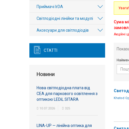
Вхід/
Приймачі IrDA
Увага!
авторизація
Світлодіодні лінійки та модулі
Сума мі
замовл
Виробники
Аксесуари для світлодіодів
Акційні ц
Контакти
Показ
СТАТТІ
Доставка
Наймен
Тех.
Новини
Підтримка
Нова світлодіодна плата від
Светод
Блог
СЕА для паркового освітлення з
Khatod Op
оптикою LEDiL SITARA
10.07.2026
325
LINA-UP — лінійна оптика для
Светод