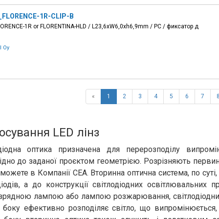
_FLORENCE-1R-CLIP-B
 FLORENCE-1R or FLORENTINA-HLD / L23,6xW6,0xh6,9mm / PC / фиксатор д
l Oy
«
1
2
3
4
5
6
7
осування LED лінз
діодна оптика призначена для перерозподілу випромі
ідно до заданої проєктом геометрією. Розрізняють первинн
 можете в Компанії СЕА. Вторинна оптична система, по суті
діодів, а до конструкції світлодіодних освітлювальних п
зрядною лампою або лампою розжарювання, світлодіодний 
 боку ефективно розподіляє світло, що випромінюється,