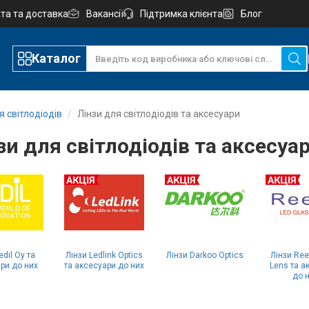
та та доставка
Вакансії
Підтримка клієнта
Блог
Каталог
 світлодіодів
Лінзи для світлодіодів та аксесуари
зи для світлодіодів та аксесуа
edil Oy та
Лінзи Ledlink Optics
Лінзи Darkoo Optics
Лінзи Ree
ри до них
та аксесуари до них
Lens та а
до 