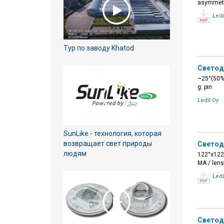
asymmetr
Ledi
Тур по заводу Khatod
Светод
~25°(50%i
g: pin
Ledil Oy
SunLike - технология, которая
возвращает свет природы
Светод
людям
122°x122°
MA / lens
Ledi
Светод