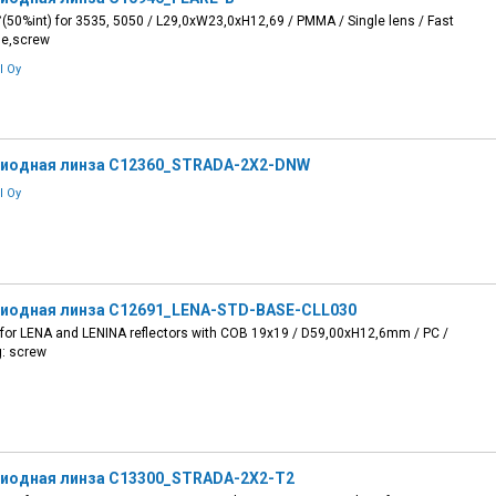
50%int) for 3535, 5050 / L29,0xW23,0xH12,69 / PMMA / Single lens / Fast
ue,screw
l Oy
иодная линза C12360_STRADA-2X2-DNW
l Oy
иодная линза C12691_LENA-STD-BASE-CLL030
for LENA and LENINA reflectors with COB 19x19 / D59,00xH12,6mm / PC /
: screw
иодная линза C13300_STRADA-2X2-T2