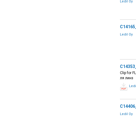
Ledil Oy
C14165
Ledil Oy
C14353
Clip for
ля линз
Ledi
C14406
Ledil Oy