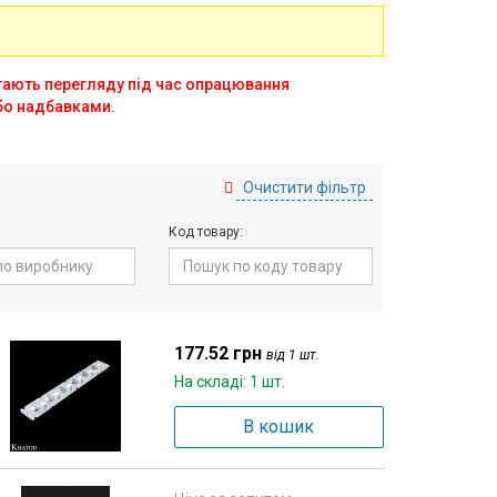
ягають перегляду під час опрацювання
бо надбавками.
Очистити фільтр
Код товару:
177.52 грн
від 1 шт.
На складі: 1 шт.
В кошик