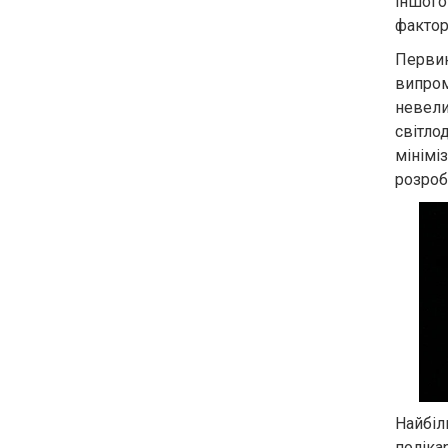
іншого
фактор
Первин
випром
невели
світло
мінімі
розроб
Найбіл
поліка