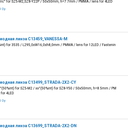
ic° for SZ5-M2,SZ8-Y22P / 50x50mm, h=7.7mm / PMMA / lens for 4LED
l Oy
иодная линза C13459_VANESSA-M
nt) for 3535 / L295,0xW16,0xh8,0mm / PMMA / lens for 12LED / Fastenin
иодная линза C13499_STRADA-2X2-CY
(50%int) for SZ5-M2 / xx°(50%int) for SZ8-Y50 / 50x50mm, h=8.5mm / PM
 for 4LED
l Oy
иодная линза C13699_STRADA-2X2-DN