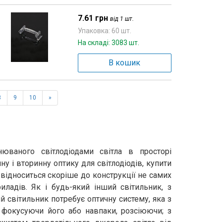
7.61 грн
від 1 шт.
Упаковка: 60 шт.
На складі: 3083 шт.
В кошик
8
9
10
»
нюваного світлодіодами світла в просторі
у і вторинну оптику для світлодіодів, купити
, відноситься скоріше до конструкції не самих
риладів. Як і будь-який інший світильник, з
світильник потребує оптичну систему, яка з
 фокусуючи його або навпаки, розсіюючи; з