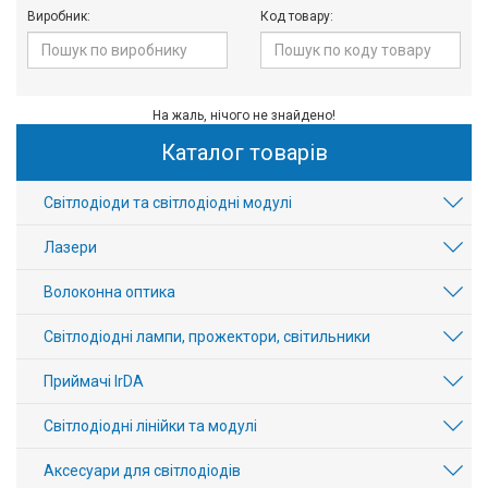
Виробник:
Код товару:
Вхід/
авторизація
Виробники
На жаль, нічого не знайдено!
Каталог товарів
Контакти
Світлодіоди та світлодіодні модулі
Доставка
Лазери
Тех.
Волоконна оптика
Підтримка
Світлодіодні лампи, прожектори, світильники
Блог
Приймачі IrDA
Світлодіодні лінійки та модулі
Аксесуари для світлодіодів