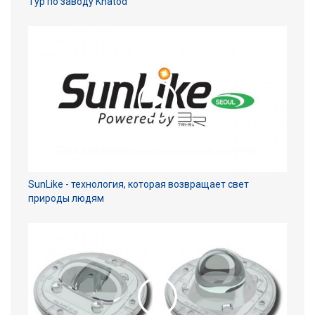
Тур по заводу Khatod
SunLike - технология, которая возвращает свет
природы людям