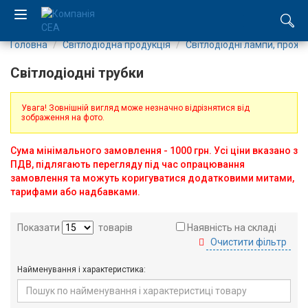
Головна
Світлодіодна продукція
Світлодіодні лампи, проже
EN
Світлодіодні трубки
RU
Увага! Зовнішній вигляд може незначно відрізнятися від
зображення на фото.
Компанія
Сума мінімального замовлення - 1000 грн. Усі ціни вказано з
Каталог
ПДВ, підлягають перегляду під час опрацювання
замовлення та можуть коригуватися додатковими митами,
Виробництво
тарифами або надбавками.
Послуги
Показати
товарів
Наявність на складі
Очистити фільтр
Новини
Найменування і характеристика:
Вакансії