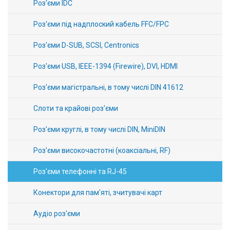
Роз'єми IDC
Роз'єми під надплоский кабель FFC/FPC
Роз'єми D-SUB, SCSI, Centronics
Роз'єми USB, IEEE-1394 (Firewire), DVI, HDMI
Роз'єми магістральні, в тому числі DIN 41612
Слоти та крайові роз'єми
Роз'єми круглі, в тому числі DIN, MiniDIN
Роз'єми високочастотні (коаксіальні, RF)
Роз'єми телефонні та RJ-45
Конектори для пам'яті, зчитувачі карт
Аудіо роз'єми