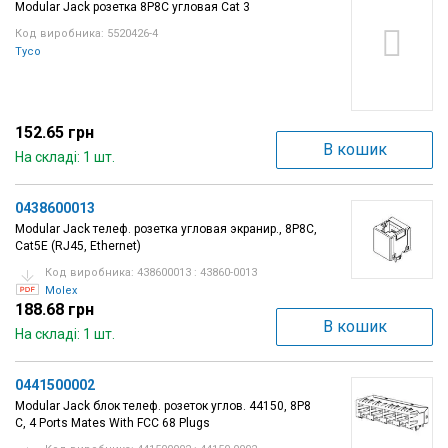
Modular Jack розетка 8P8C угловая Cat 3
Вхід/
Код виробника: 5520426-4
авторизація
Tyco
Виробники
152.65 грн
Контакти
В кошик
На складі: 1 шт.
Доставка
0438600013
Modular Jack телеф. розетка угловая экранир., 8P8C,
Тех.
Cat5E (RJ45, Ethernet)
Підтримка
Код виробника: 438600013 : 43860-0013
Molex
188.68 грн
Блог
В кошик
На складі: 1 шт.
0441500002
Modular Jack блок телеф. розеток углов. 44150, 8P8
C, 4 Ports Mates With FCC 68 Plugs