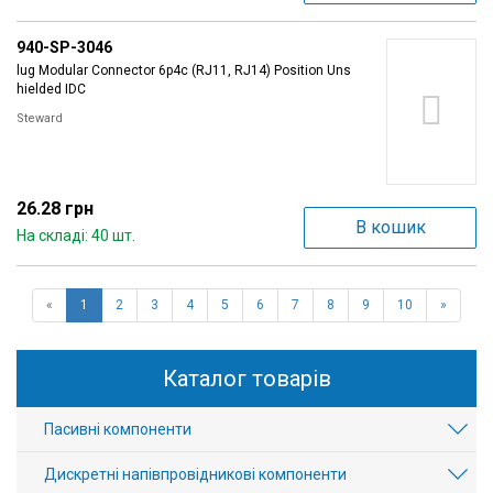
940-SP-3046
lug Modular Connector 6p4c (RJ11, RJ14) Position Uns
hielded IDC
Steward
26.28 грн
В кошик
На складі: 40 шт.
«
1
2
3
4
5
6
7
8
9
10
»
Каталог товарів
Пасивні компоненти
Дискретні напівпровідникові компоненти