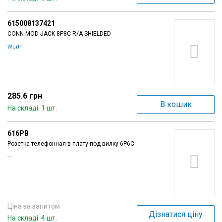
615008137421
CONN MOD JACK 8P8C R/A SHIELDED
Wurth
285.6 грн
В кошик
На складі: 1 шт.
616PB
Розетка телефонная в плату под вилку 6P6C
---
Ціна за запитом
Дізнатися ціну
На складі: 4 шт.