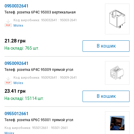
0950032641
Телеф. розетка 6P4C 95003 вертикальная
Код виробника: 950032641 : 95003-2641
Molex
21.28 грн
В кошик
На складі: 765 шт.
0950092641
Телеф. розетка 6P4C 95009 прямой угол
Код виробника: 950092641 : 95009-2641
Molex
23.41 грн
В кошик
На складі: 15114 шт.
0955012661
Телеф. розетка 6P6C 95001 прямой угол
Код виробника: 955012661 : 95501-2661
Molex