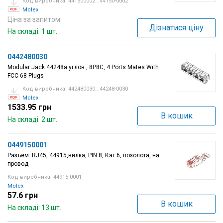
Код виробника: 441500002 : 44150-0002
Molex
Ціна за запитом
Дізнатися ціну
На складі: 1 шт.
0442480030
Modular Jack 44248a углов., 8P8C, 4 Ports Mates With
FCC 68 Plugs
Код виробника: 442480030 : 44248-0030
Molex
1533.95 грн
В кошик
На складі: 2 шт.
0449150001
Разъем: RJ45, 44915,вилка, PIN:8, Кат:6, позолота, на
провод
Код виробника: 44915-0001
Molex
57.6 грн
В кошик
На складі: 13 шт.