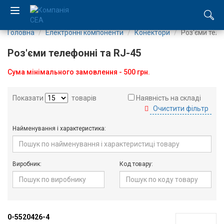
Головна
Електронні компоненти
Конектори
Роз'єми теле
EN
Роз'єми телефонні та RJ-45
RU
Сума мінімального замовлення - 500 грн.
Компанія
Показати
товарів
Наявність на складі
Очистити фільтр
Каталог
Найменування і характеристика:
Виробництво
Послуги
Виробник:
Код товару:
Новини
Вакансії
0-5520426-4