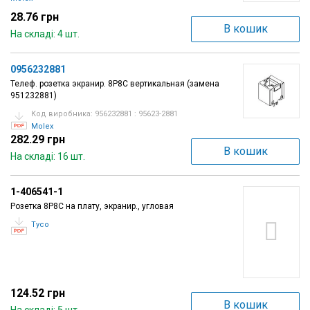
28.76 грн
В кошик
На складі: 4 шт.
0956232881
Телеф. розетка экранир. 8P8C вертикальная (замена
951232881)
Код виробника: 956232881 : 95623-2881
Molex
282.29 грн
В кошик
На складі: 16 шт.
1-406541-1
Розетка 8P8C на плату, экранир., угловая
Tyco
124.52 грн
В кошик