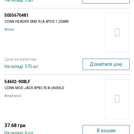
На складі: 5 шт.
5055670481
CONN HEADER SMD R/A 4POS 1.25MM
Molex
Ціна за запитом
Дізнатися ціну
На складі: 575 шт.
54602-908LF
CONN MOD JACK 8P8C R/A UNSHLD
Amphenol
37.68 грн
В кошик
На складі: 6 шт.