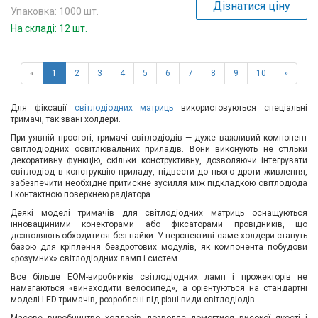
Дізнатися ціну
Упаковка: 1000 шт.
На складі: 12 шт.
«
1
2
3
4
5
6
7
8
9
10
»
Для фіксації
світлодіодних матриць
використовуються спеціальні
тримачі, так звані холдери.
При уявній простоті, тримачі світлодіодів — дуже важливий компонент
світлодіодних освітлювальних приладів. Вони виконують не стільки
декоративну функцію, скільки конструктивну, дозволяючи інтегрувати
світлодіод в конструкцію приладу, підвести до нього дроти живлення,
забезпечити необхідне притискне зусилля між підкладкою світлодіода
і контактною поверхнею радіатора.
Деякі моделі тримачів для світлодіодних матриць оснащуються
інноваційними конекторами або фіксаторами провідників, що
дозволяють обходитися без пайки. У перспективі саме холдери стануть
базою для кріплення бездротових модулів, як компонента побудови
«розумних» світлодіодних ламп і систем.
Все більше EOM-виробників світлодіодних ламп і прожекторів не
намагаються «винаходити велосипед», а орієнтуються на стандартні
моделі LED тримачів, розроблені під різні види світлодіодів.