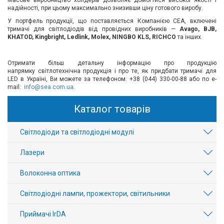
Масове виробництво холдерів дозволяє домогтися високої якості і
надійності, при цьому максимально знизивши ціну готового виробу.
У портфель продукції, що поставляється Компанією СЕА, включені
тримачі для світлодіодів від провідних виробників —
Avago, BJB,
KHATOD, Kingbright, Ledlink, Molex, NINGBO KLS, RICHCO
та інших.
Отримати більш детальну інформацію про продукцію
напрямку світлотехнічна продукція і про те, як придбати тримачі для
LED в Україні, Ви можете за телефоном: +38 (044) 330-00-88 або по e-
mail:
info@sea.com.ua
.
Каталог товарів
Світлодіоди та світлодіодні модулі
Лазери
Волоконна оптика
Світлодіодні лампи, прожектори, світильники
Приймачі IrDA