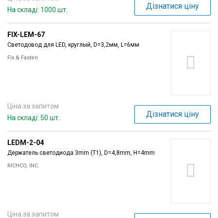
Дізнатися ціну
На складі: 1000 шт.
FIX-LEM-67
Светодовод для LED, круглый, D=3,2мм, L=6мм
Fix & Fasten
Ціна за запитом
Дізнатися ціну
На складі: 50 шт.
LEDM-2-04
Держатель светодиода 3mm (T1), D=4,8mm, H=4mm
RICHCO, INC.
Ціна за запитом