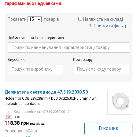
тарифами або надбавками.
Вхід/
авторизація
Показати
товарів
Наявність на складі
Очистити фільтр
Виробники
Найменування і характеристика:
Контакти
Доставка
Виробник:
Код товару:
Тех.
Підтримка
Держатель светодиода 47.319.2030.50
Блог
Holder for COB 28x28mm / D50,0xd25,0xH5,0mm / wit
h electrical contacts
Код виробника: 47.319.2030-001-04
BJB
118.38 грн
від 50 шт.
В кошик
Упаковка: 504 шт.