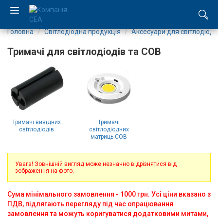
Головна
Світлодіодна продукція
Аксесуари для світлодіоді
EN
Тримачі для світлодіодів та СОВ
RU
Компанія
Каталог
Тримачі вивідних
Тримачі
світлодіодів
світлодіодних
Виробництво
матриць COB
Послуги
Увага! Зовнішній вигляд може незначно відрізнятися від
зображення на фото.
Новини
Сума мінімального замовлення - 1000 грн. Усі ціни вказано з
ПДВ, підлягають перегляду під час опрацювання
Вакансії
замовлення та можуть коригуватися додатковими митами,