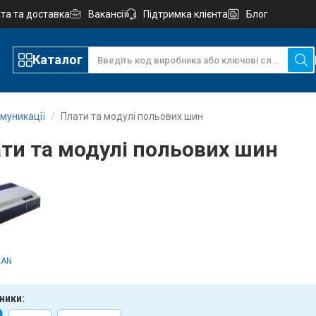
та та доставка
Вакансії
Підтримка клієнта
Блог
Каталог
муникації
Плати та модулі польових шин
ти та модулі польових шин
CAN
ники: