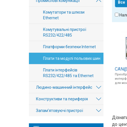
Промислові комунікації
Все
Вхід/
Комутатори та шлюзи
авторизація
Нал
Ethernet
Виробники
Комутувальні пристрої
RS232/422/485
Контакти
Платформи безпеки Internet
Доставка
Плати та модулі польових шин
CAN@n
Тех.
Плати інтерфейсів
Преобр
RS232/422/485 та Ethernet
Підтримка
интерфе
для мон
Людино-машинний інтерфейс
Блог
Конструктиви та периферія
Запам'ятовуючі пристрої
Дізнат
до цент