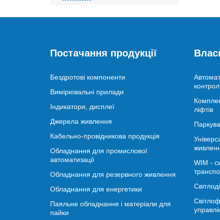
Постачання продукції
Влас
Бездротові компоненти
Автомат
контрол
Вимірювальні прилади
Комплек
Індикатори, дисплеї
ліфтів
Джерела живлення
Паркува
Кабельно-провідникова продукція
Універс
живлен
Обладнання для промислової
автоматизації
WIM - с
транспо
Обладнання для резервного живлення
Світлод
Обладнання для енергетики
Світлоф
Паяльне обладнання і матеріали для
управлі
пайки