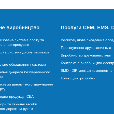
не виробництво
Послуги CEM, EMS,
изована система обліку та
Великовузлове складання обл
ю енергоресурсів
Проєктування друкованих плат
сна система диспетчеризації
Виробництво друкованих плат
Контрактне виробництво електр
льне обладнання і системи
SMD і DIP монтаж компонентів
альні джерела безперебійного
ня
Комерційні розробки
истеми динамічного зважування
рту
іодна продукція СЕА
ори та технічні засоби
ння дорожнім рухом