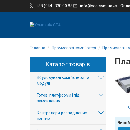
+38 (044) 330 00 88
info@sea.com.ua
Опла
EN
RU
Головна
Промислові комп`ютері
Промислові ко
Компанія
Пла
Каталог товарів
Каталог
Вбудовувані комп'ютери та
Виробництво
модулі
Послуги
Готові платформи і під
замовлення
Новини
Контролери розподілених
систем
Вакансії
Вироб