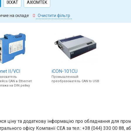
IXXAT
AXIOMTEK
ичие на складе
Очистити фільтр
et II/VCI
iCON-101CU
азователь
Промышленный
йса CAN в Ethernet
преобразователь CAN to USB
тажа на DIN рейку
ися ціну та додаткову інформацію про обладнання для про
рального офісу Компанії СЕА за тел.: +38 (044) 330 00 88, аб