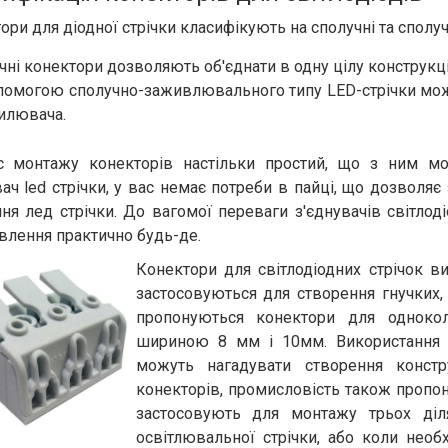
ори для діодної стрічки класифікують на сполучні та спол
чні конектори дозволяють об'єднати в одну цілу конструкці
помогою сполучно-заживлювального типу LED-стрічки мож
силювача.
с монтажу конекторів настільки простий, що з ним м
вач led стрічки, у вас немає потреби в пайці, що дозволяє
ння лед стрічки. До вагомої переваги з'єднувачів світлод
влення практично будь-де.
Конектори для світлодіодних стрічок в
застосовуються для створення гнучких,
пропонуються конектори для одноколі
шириною 8 мм і 10мм. Використання т
можуть нагадувати створення констр
конекторів, промисловість також пропон
застосовують для монтажу трьох діля
освітлювальної стрічки, або коли необ