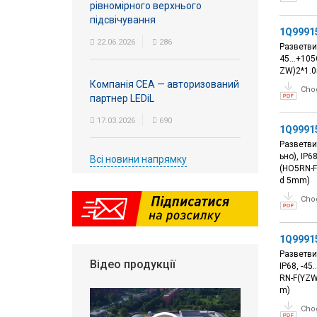
рівномірного верхнього
підсвічування
1Q9991
22.06.2026
286
Разветвит
45...+105
ZW)2*1.0
Компанія СЕА — авторизований
Cho
партнер LEDiL
17.03.2026
690
1Q9991
Разветви
ьно), IP6
Всі новини напрямку
(HO5RN-F
d 5mm)
Cho
1Q9991
Разветвит
Відео продукції
IP68, -45
RN-F(YZW
m)
Cho