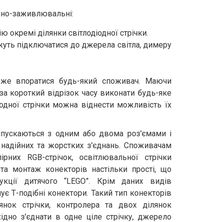
учно-заживлювальні:
ю окремі ділянки світлодіодної стрічки.
уть підключатися до джерела світла, димеру
оже впоратися будь-який споживач. Маючи
 за короткий відрізок часу виконати будь-яке
іодної стрічки можна віднести можливість їх
ипускаються з одним або двома роз'ємами і
 надійних та жорстких з'єднань. Споживачам
рних RGB-стрічок, освітлювальної стрічки
а монтаж конекторів настільки прості, що
укції дитячого “LEGO”. Крім даних видів
ує Т-подібні конектори. Такий тип конекторів
нок стрічки, контролера та двох ділянок
хідно з'єднати в одне ціле стрічку, джерело