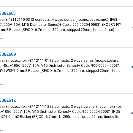
5082605
ель 48112110-03 (2 contacts, 4 ways series (последовательно), IP68, -
C, 500V, 10A, M15 Distributor Series)+ Cable 900-00204-00031 (HO5RN-F(Y
mm2 Rubber (RF)OD=6.7mm. L=200mm, stripped 25mm, tinned 5mm)
gori
5082609
тель проходной 48112111-01 (2 contacts, 2 ways series (последовател
8, -45...+105C, 500V, 10A, M15 Distributor Series)+ Cable 900-00204-00031
(YZW)2*1.0mm2 Rubber (RF)OD=6.7mm. L=200mm, stripped 25mm, tinne
gori
5082612
ель проходной 48112111-12 (2 contacts, 3 ways parallel (параллельно),
...+105C, 500V, 10A, M15 Distributor Series)+ Cable 900-00204-00031 (HO5
)2*1.0mm2 Rubber (RF)OD=6.7mm. L=200mm, stripped 25mm, tinned 5m
gori