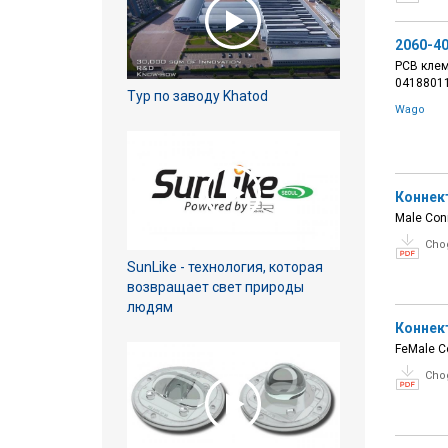
2060-40
PCB клема
0418801
Тур по заводу Khatod
Wago
Коннек
Male Conn
Cho
SunLike - технология, которая
возвращает свет природы
людям
Коннек
FeMale Co
Cho