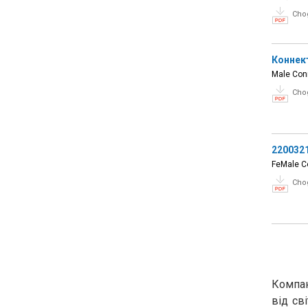
Cho
Коннек
Male Conn
Cho
220032
FeMale Co
Cho
Компан
від св