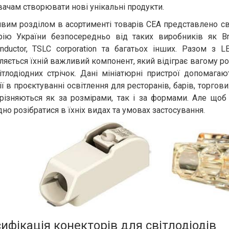
ачам створювати нові унікальні продукти.
вим розділом в асортименті товарів СЕА представлено сві
рію України безпосередньо від таких виробників як Broa
nductor, TSLC corporation та багатьох інших. Разом з
ляється їхній важливий компонент, який відіграє вагому ро
ітлодіодних стрічок. Дані мініатюрні пристрої допомага
ії в проєктуванні освітлення для ресторанів, барів, торго
дрізняються як за розмірами, так і за формами. Але щоб 
дно розібратися в їхніх видах та умовах застосування.
ифікація конекторів для світлодіодів