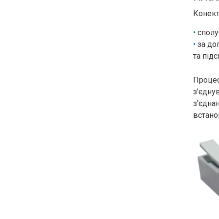
Конект
сполу
за до
та під
Проце
з'єдну
з'єдна
встано