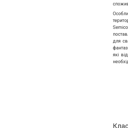
спожив
Особли
терито
Semico
постав
для св
фантаз
які ві
необхі
Клас