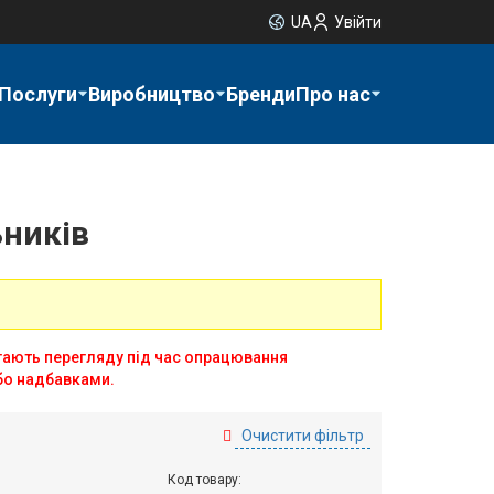
UA
Увійти
Послуги
Виробництво
Бренди
Про нас
ьників
ягають перегляду під час опрацювання
бо надбавками.
Очистити фільтр
Код товару: