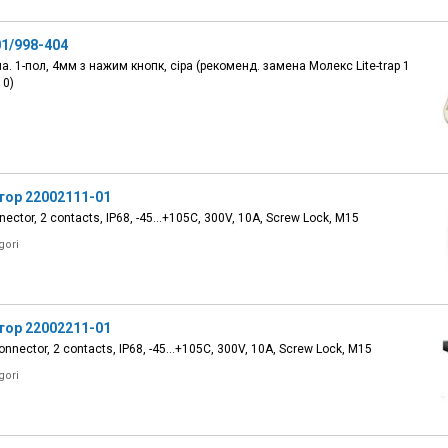
1/998-404
. 1-пол, 4мм з нажим кнопк, сіра (рекоменд. замена Молекс Lite-trap 1
10)
тор 22002111-01
ector, 2 contacts, IP68, -45...+105C, 300V, 10A, Screw Lock, M15
gori
тор 22002211-01
nnector, 2 contacts, IP68, -45...+105C, 300V, 10A, Screw Lock, M15
gori