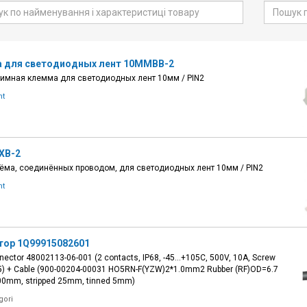
 для светодиодных лент 10MMBB-2
мная клемма для светодиодных лент 10мм / PIN2
ht
XB-2
ёма, соединённых проводом, для светодиодных лент 10мм / PIN2
ht
тор 1Q99915082601
ector 48002113-06-001 (2 contacts, IP68, -45...+105C, 500V, 10A, Screw
5) + Cable (900-00204-00031 HO5RN-F(YZW)2*1.0mm2 Rubber (RF)OD=6.7
0mm, stripped 25mm, tinned 5mm)
gori