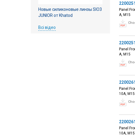
220025
Новые силиконовые линзы SIO3
Panel Fro
A, M15
JUNIOR от Khatod
Cho
Всі відео
220025
Panel Fro
A, M15
Cho
220026
Panel Fro
10A, M15
Cho
220026
Panel Fro
10A, M15