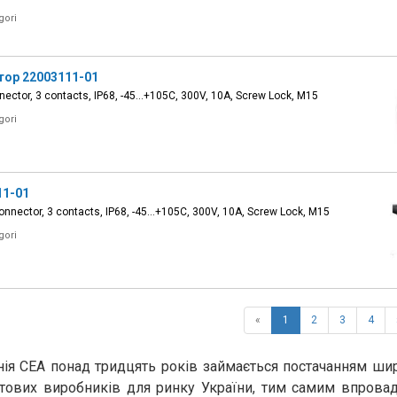
gori
тор 22003111-01
ector, 3 contacts, IP68, -45...+105C, 300V, 10A, Screw Lock, M15
gori
11-01
nnector, 3 contacts, IP68, -45...+105C, 300V, 10A, Screw Lock, M15
gori
«
1
2
3
4
ія СЕА понад тридцять років займається постачанням ши
ітових виробників для ринку України, тим самим впрова