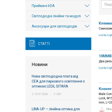
Вхід/
Приймачі IrDA
авторизація
Світлодіодні лінійки та модулі
Клемма
Виробники
Аксесуари для світлодіодів
Самозажи
Lucky Lig
Контакти
СТАТТІ
Доставка
10MMB
Тех.
Два разъ
Новини
Підтримка
Lucky Lig
Нова світлодіодна плата від
Блог
СЕА для паркового освітлення з
оптикою LEDiL SITARA
Коннен
Male Conn
10.07.2026
329
Lock, M1
mm, L=20
LINA-UP — лінійна оптика для
Cho