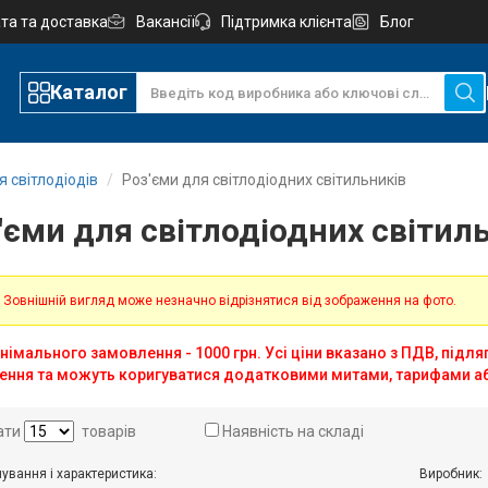
та та доставка
Вакансії
Підтримка клієнта
Блог
Каталог
 світлодіодів
Роз'єми для світлодіодних світильників
'єми для світлодіодних світил
 Зовнішній вигляд може незначно відрізнятися від зображення на фото.
німального замовлення - 1000 грн. Усі ціни вказано з ПДВ, підл
ення та можуть коригуватися додатковими митами, тарифами а
ати
товарів
Наявність на складі
ування і характеристика:
Виробник: