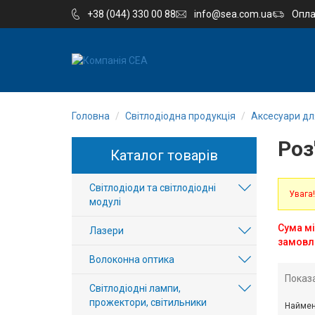
+38 (044) 330 00 88
info@sea.com.ua
Опла
EN
RU
Головна
Світлодіодна продукція
Аксесуари для
Компанія
Роз
Каталог товарів
Каталог
Світлодіоди та світлодіодні
Виробництво
Увага!
модулі
Послуги
Сума мі
Лазери
замовл
Волоконна оптика
Новини
Показ
Світлодіодні лампи,
Вакансії
прожектори, світильники
Наймен