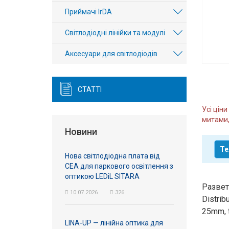
Вхід/
Приймачі IrDA
авторизація
Світлодіодні лінійки та модулі
Виробники
Аксесуари для світлодіодів
Контакти
СТАТТІ
Доставка
Усі цін
митами,
Тех.
Новини
Підтримка
Те
Нова світлодіодна плата від
Блог
СЕА для паркового освітлення з
оптикою LEDiL SITARA
Разветв
10.07.2026
326
Distri
25mm, 
LINA-UP — лінійна оптика для