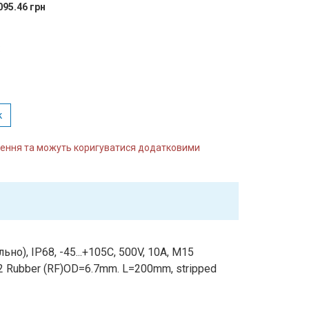
095.46 грн
:
к
влення та можуть коригуватися додатковими
но), IP68, -45...+105C, 500V, 10A, M15
2 Rubber (RF)OD=6.7mm. L=200mm, stripped