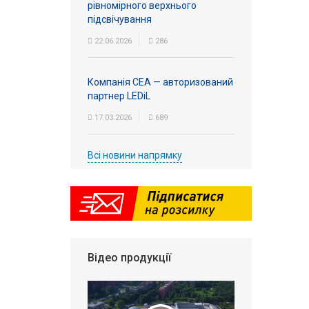
рівномірного верхнього
підсвічування
22.06.2026
286
Компанія СЕА — авторизований
партнер LEDiL
17.03.2026
689
Всі новини напрямку
Відео продукції