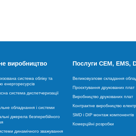
не виробництво
Послуги CEM, EMS,
изована система обліку та
Великовузлове складання обл
ю енергоресурсів
Проєктування друкованих плат
сна система диспетчеризації
Виробництво друкованих плат
Контрактне виробництво електр
льне обладнання і системи
SMD і DIP монтаж компонентів
альні джерела безперебійного
ня
Комерційні розробки
истеми динамічного зважування