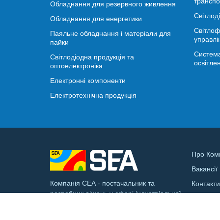
транспо
Обладнання для резервного живлення
Світлод
Обладнання для енергетики
Світлоф
Паяльне обладнання і матеріали для
управлі
пайки
Система
Світлодіодна продукція та
освітле
оптоелектроніка
Електронні компоненти
Електротехнічна продукція
Про Ком
Вакансії
Компанія СЕА - постачальник та
Контакт
розробник рішень у сфері індустріальної
Доставк
електроніки та смарт-інфраструктури