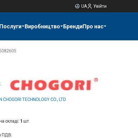
UA
Увійти
Послуги
Виробництво
Бренди
Про нас
5082605
:
 CHOGORI TECHNOLOGY CO., LTD
на складі:
1
шт.
з ПДВ: