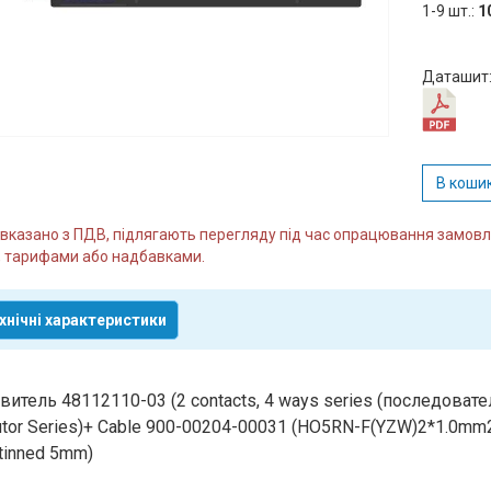
1-9 шт.:
1
Даташит
В коши
и вказано з ПДВ, підлягають перегляду під час опрацювання замо
 тарифами або надбавками.
хнічні характеристики
итель 48112110-03 (2 contacts, 4 ways series (последователь
butor Series)+ Cable 900-00204-00031 (HO5RN-F(YZW)2*1.0mm
tinned 5mm)