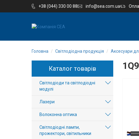
+38 (044) 330 00 88
info@sea.com.ua
Опла
EN
RU
Головна
Світлодіодна продукція
Аксесуари для
Компанія
1Q9
Каталог товарів
Каталог
Світлодіоди та світлодіодні
Виробництво
модулі
Послуги
Лазери
Волоконна оптика
Новини
Світлодіодні лампи,
Вакансії
прожектори, світильники