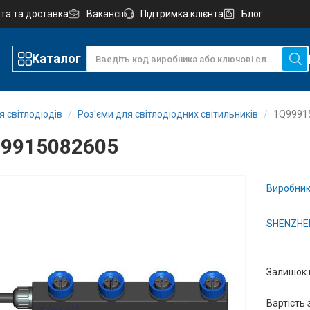
та та доставка
Вакансії
Підтримка клієнта
Блог
Каталог
 світлодіодів
Роз'єми для світлодіодних світильників
1Q9991
9915082605
Виробник
SHENZHEN
Залишок 
Вартість 