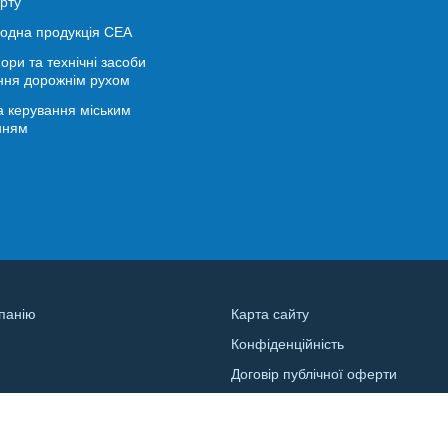
рту
іодна продукція СЕА
ори та технічні засоби
ння дорожнім рухом
 керування міським
нням
панію
Карта сайту
Конфіденційність
и
Договір публічної оферти
а