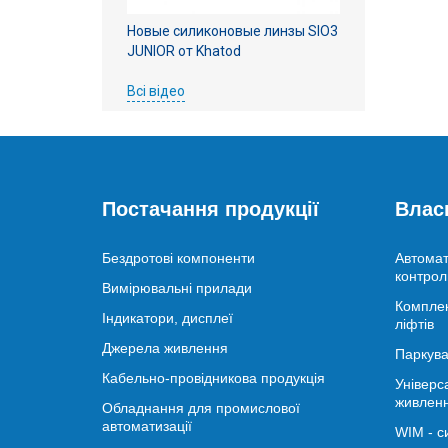
Новые силиконовые линзы SIO3
JUNIOR от Khatod
Всі відео
Постачання продукції
Влас
Бездротові компоненти
Автомат
контрол
Вимірювальні прилади
Комплек
Індикатори, дисплеї
ліфтів
Джерела живлення
Паркува
Кабельно-провідникова продукція
Універс
живлен
Обладнання для промислової
автоматизації
WIM - с