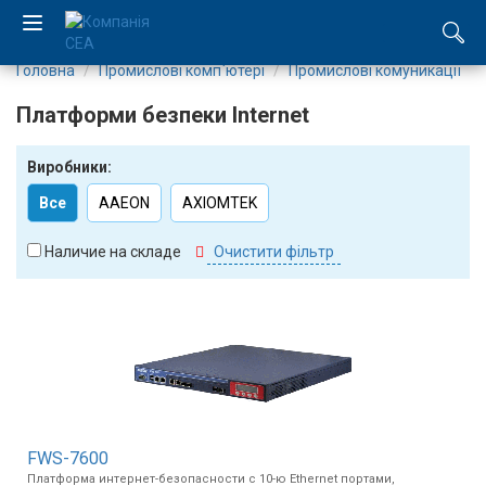
Головна
Промислові комп`ютері
Промислові комуникації
EN
Платформи безпеки Internet
RU
Виробники:
Компанія
Все
AAEON
AXIOMTEK
Каталог
Наличие на складе
Очистити фільтр
Виробництво
Послуги
Новини
Вакансії
FWS-7600
Платформа интернет-безопасности с 10-ю Ethernet портами,