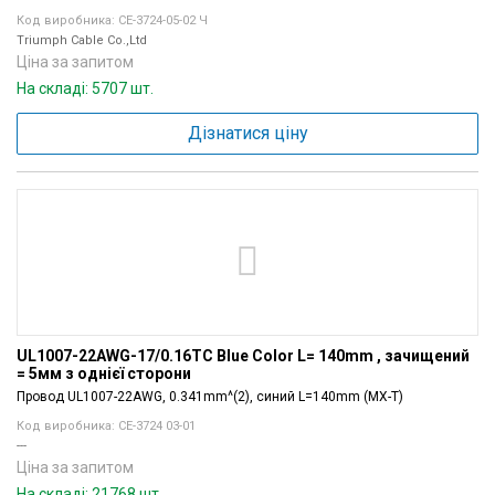
Код виробника: CE-3724-05-02 Ч
Triumph Cable Co.,Ltd
Ціна за запитом
На складі: 5707 шт.
Дізнатися ціну
UL1007-22AWG-17/0.16TC Blue Color L= 140mm , зачищений
= 5мм з однієї сторони
Провод UL1007-22AWG, 0.341mm^(2), синий L=140mm (MX-T)
Код виробника: CE-3724 03-01
---
Ціна за запитом
На складі: 21768 шт.