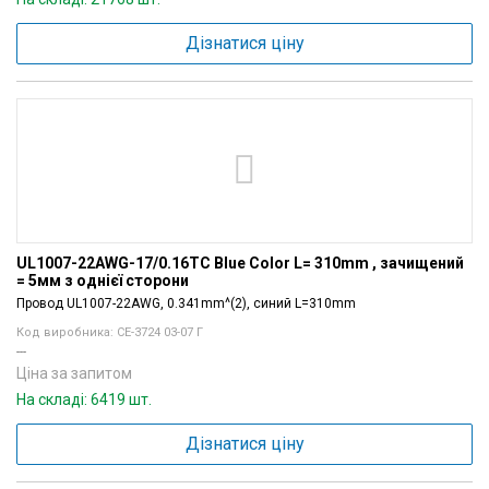
Дізнатися ціну
UL1007-22AWG-17/0.16TC Blue Color L= 310mm , зачищений
= 5мм з однієї сторони
Провод UL1007-22AWG, 0.341mm^(2), синий L=310mm
Код виробника: СЕ-3724 03-07 Г
---
Ціна за запитом
На складі: 6419 шт.
Дізнатися ціну