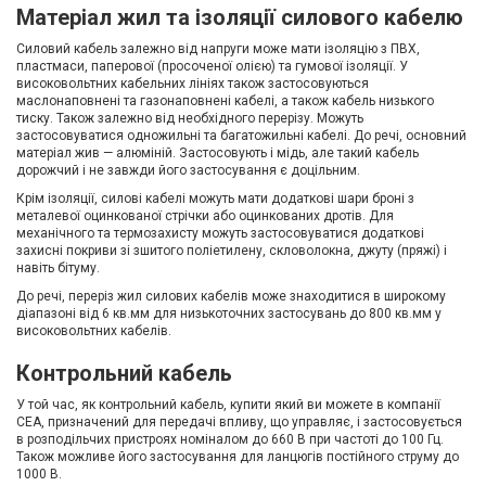
Матеріал жил та ізоляції силового кабелю
Силовий кабель залежно від напруги може мати ізоляцію з ПВХ,
пластмаси, паперової (просоченої олією) та гумової ізоляції. У
високовольтних кабельних лініях також застосовуються
маслонаповнені та газонаповнені кабелі, а також кабель низького
тиску. Також залежно від необхідного перерізу. Можуть
застосовуватися одножильні та багатожильні кабелі. До речі, основний
матеріал жив — алюміній. Застосовують і мідь, але такий кабель
дорожчий і не завжди його застосування є доцільним.
Крім ізоляції, силові кабелі можуть мати додаткові шари броні з
металевої оцинкованої стрічки або оцинкованих дротів. Для
механічного та термозахисту можуть застосовуватися додаткові
захисні покриви зі зшитого поліетилену, скловолокна, джуту (пряжі) і
навіть бітуму.
До речі, переріз жил силових кабелів може знаходитися в широкому
діапазоні від 6 кв.мм для низькоточних застосувань до 800 кв.мм у
високовольтних кабелів.
Контрольний кабель
У той час, як контрольний кабель, купити який ви можете в компанії
СЕА, призначений для передачі впливу, що управляє, і застосовується
в розподільчих пристроях номіналом до 660 В при частоті до 100 Гц.
Також можливе його застосування для ланцюгів постійного струму до
1000 В.