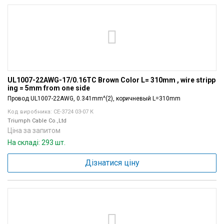
UL1007-22AWG-17/0.16TC Brown Color L= 310mm , wire stripp
ing = 5mm from one side
Провод UL1007-22AWG, 0.341mm^(2), коричневый L=310mm
Код виробника: СЕ-3724 03-07 К
Triumph Cable Co.,Ltd
Ціна за запитом
На складі: 293 шт.
Дізнатися ціну