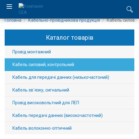
Головна
Кабельно-провідникова продукція
Кабель силовий
EN
Каталог товарів
RU
Провід монтажний
Компанія
Кабель силовий, контрольний
Каталог
Кабель для передачі данних (низькочастоний)
Виробництво
Кабель зв`язку, сигнальний
Послуги
Провід високовольтний для ЛЕП
Новини
Кабель передачі данних (високочастотний)
Кабель волоконно-оптичний
Вакансії