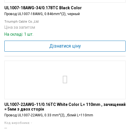
UL1007-18AWG-34/0.178TC Black Color
Провод UL1007-18AWG, 0.846mm^(2), черный
Triumph Cable Co.,Ltd
Ціна за запитом
На складі: 1 шт.
Дізнатися ціну
UL1007-22AWG-11/0.16TC White Color L= 110mm , зачищений
= 5мм з двох сторін
Провод UL1007-22AWG, 0.33 mm^(2), ,білий L=110mm
Код виробника: -
---