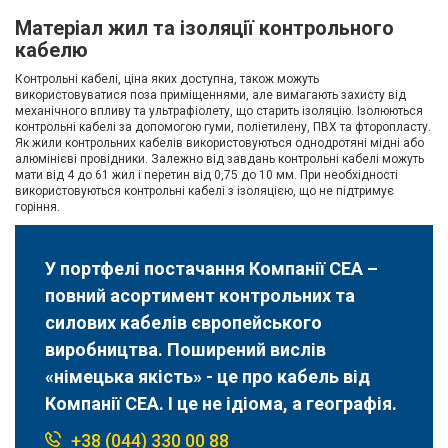
Матеріал жил та ізоляції контрольного
кабелю
Контрольні кабелі, ціна яких доступна, також можуть
використовуватися поза приміщеннями, але вимагають захисту від
механічного впливу та ультрафіолету, що старить ізоляцію. Ізолюються
контрольні кабелі за допомогою гуми, поліетилену, ПВХ та фторопласту.
Як жили контрольних кабелів використовуються однодротяні мідні або
алюмінієві провідники. Залежно від завдань контрольні кабелі можуть
мати від 4 до 61 жил і перетин від 0,75 до 10 мм. При необхідності
використовуються контрольні кабелі з ізоляцією, що не підтримує
горіння.
У портфелі постачання Компанії СЕА –
повний асортимент контрольних та
силових кабелів європейського
виробництва. Поширений вислів
«німецька якість» - це про кабель від
Компанії СЕА. І це не ідіома, а географія.
+38 (044) 330 00 88