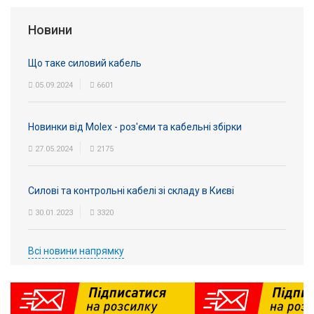
Вхід/
Новини
авторизація
Що таке силовий кабель
Виробники
05.09.2024
6601
Контакти
Новинки від Molex - роз'єми та кабельні збірки
Доставка
27.05.2024
2175
Тех.
Силові та контрольні кабелі зі складу в Києві
Підтримка
30.01.2023
3320
Блог
Всі новини напрямку