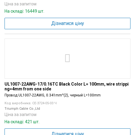
Ціна за запитом
На складі: 16449 шт.
Дізнатися ціну
UL1007-22AWG-17/0.16TC Black Color L= 100mm, wire strippi
ng=4mm from one side
Провод UL1007-22AWG, 0.341mm^(2), черный L=100mm
Код виробника: CE-3724-05-03 Ч
Triumph Cable Co.,Ltd
Ціна за запитом
На складі: 421 шт.
Дізнатися ціну