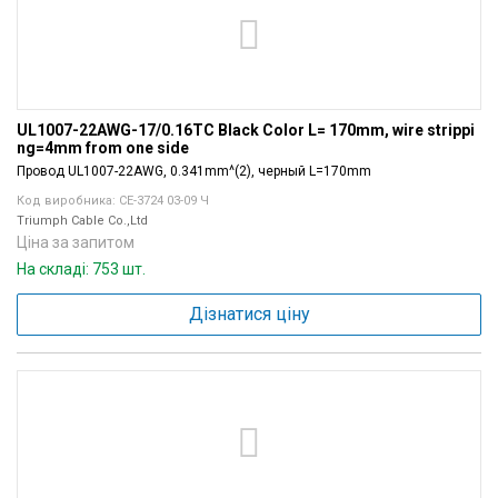
UL1007-22AWG-17/0.16TC Black Color L= 170mm, wire strippi
ng=4mm from one side
Провод UL1007-22AWG, 0.341mm^(2), черный L=170mm
Код виробника: CE-3724 03-09 Ч
Triumph Cable Co.,Ltd
Ціна за запитом
На складі: 753 шт.
Дізнатися ціну