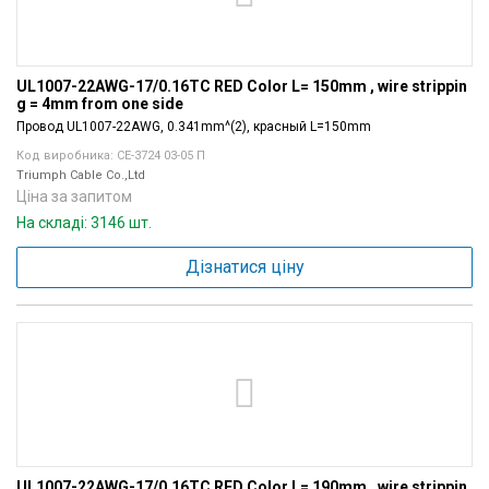
UL1007-22AWG-17/0.16TC RED Color L= 150mm , wire strippin
g = 4mm from one side
Провод UL1007-22AWG, 0.341mm^(2), красный L=150mm
Код виробника: СЕ-3724 03-05 П
Triumph Cable Co.,Ltd
Ціна за запитом
На складі: 3146 шт.
Дізнатися ціну
UL1007-22AWG-17/0.16TC RED Color L= 190mm , wire strippin