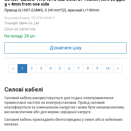
g = 4mm from one side
Провод UL1007-22AWG, 0.341mm^(2), красный L=190mm
Код виробника: CE-3724 03-06 П
Triumph Cable Co.,Ltd
Ціна за запитом
На складі: 24 шт.
Дізнатися ціну
«
1
2
3
4
5
6
7
8
9
10
»
Силові кабелі
Силовий кабель використовується для подачі електроживлення
промислової частоти на електроустановки. Провід силовий
класифікується за номінальною напругою і може бути низьковольтним,
високовольтним або для мереж середньої напруги.
Силовий кабель прокладають безпосередньо у землі або в кабельних
каналах.