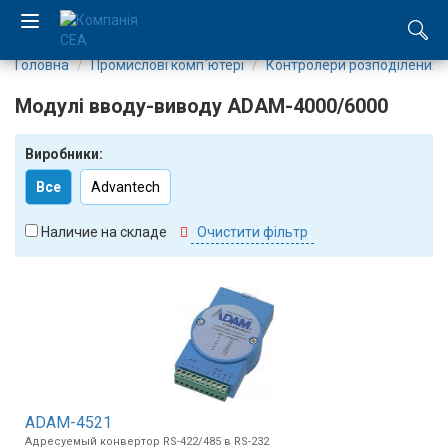
Головна
Промислові комп`ютері
Контролери розподілених 
EN
Модулі вводу-виводу ADAM-4000/6000
RU
Виробники:
Компанія
Все
Advantech
Каталог
Наличие на складе
Очистити фільтр
Виробництво
Послуги
Новини
Вакансії
ADAM-4521
Адресуемый конвертор RS-422/485 в RS-232