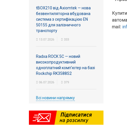
tBOX210 від Axiomtek — нова
Купити
безвентиляторна вбудована
система з сертифікацією EN
автома
50155 для залізничного
mail:
in
транспорту
13.07.2026
333
Radxa ROCK 5C — новий
високопродуктивний
одноплатний комп'ютер на базі
Rockchip RK3588S2
06.07.2026
379
Всі новини напрямку