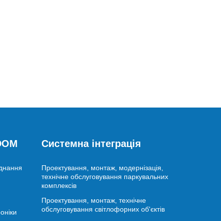
 DOM
Системна інтеграція
аднання
Проектування, монтаж, модернізація,
технічне обслуговування паркувальних
комплексів
Проектування, монтаж, технічне
обслуговування світлофорних об'єктів
оніки