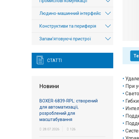
Промислові комунікації
Вхід/
Людино-машинний інтерфейс
авторизація
Конструктиви та периферія
Виробники
Запам'ятовуючі пристрої
Контакти
Те
Доставка
СТАТТІ
Тех.
Удале
Підтримка
Новини
При у
Свето
Блог
Гибки
BOXER-6839-RPL: створений
для автоматизації,
Интел
розроблений для
Подде
масштабування
Подде
28.07.2026
126
Систе
Управ