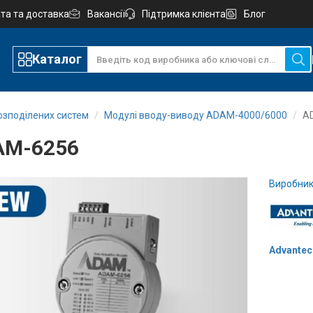
та та доставка
Вакансії
Підтримка клієнта
Блог
Каталог
озподілених систем
Модулі вводу-виводу ADAM-4000/6000
A
AM-6256
Виробник
Advantec