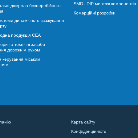
SMD і DIP монтаж компонентів
альні джерела безперебійного
ня
Комерційні розробки
истеми динамічного зважування
рту
іодна продукція СЕА
ори та технічні засоби
ння дорожнім рухом
 керування міським
нням
панію
Карта сайту
Конфіденційність