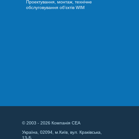
Проектування, монтаж, технічне
обслуговування об'єктів WIM
© 2003 - 2026 Компанія СЕА
Україна, 02094, м.Київ, вул. Краківська,
13-Б