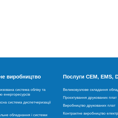
не виробництво
Послуги CEM, EMS,
изована система обліку та
Великовузлове складання обл
ю енергоресурсів
Проєктування друкованих плат
сна система диспетчеризації
Виробництво друкованих плат
Контрактне виробництво електр
льне обладнання і системи