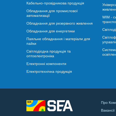
Кабельно-провідникова продукція
Універс
живлен
Обладнання для промислової
автоматизації
WIM - с
транспо
Обладнання для резервного живлення
Світлод
Обладнання для енергетики
Світлоф
Паяльне обладнання і матеріали для
управлі
пайки
Система
Світлодіодна продукція та
освітле
оптоелектроніка
Електронні компоненти
Електротехнічна продукція
Про Ком
Вакансії