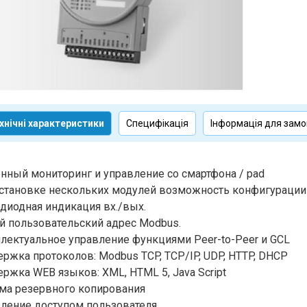
хнічні характеристики
Специфікація
Інформація для зам
нный мониторинг и управление со смартфона / pad
становке нескольких модулей возможность конфигурации 
диодная индикация вх./вых.
й пользовательский адрес Modbus.
лектуальное управление функциями Peer-to-Peer и GCL
ржка протоколов: Modbus TCP, TCP/IP, UDP, HTTP, DHCP
ржка WEB языков: XML, HTML 5, Java Script
ма резервного копирования
ление доступом пользователя