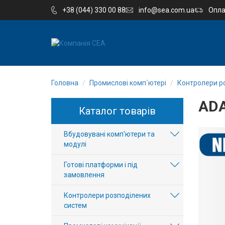
+38 (044) 330 00 88
info@sea.com.ua
Опла
EN
RU
Головна
Промислові комп`ютері
Контролери р
Компанія
AD
Каталог товарів
Каталог
Вбудовувані комп'ютери та
Виробництво
модулі
Послуги
Готові платформи і під
замовлення
Новини
Контролери розподілених
систем
Вакансії