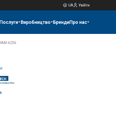
UA
Увійти
Послуги
Виробництво
Бренди
Про нас
DAM-6256
и:
h