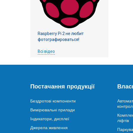
Raspberry Pi 2 не любит
фотографироваться!
Всі відео
Постачання продукції
Влас
Бездротові компоненти
Автомат
контрол
Вимірювальні прилади
Комплек
Індикатори, дисплеї
ліфтів
Джерела живлення
Паркува