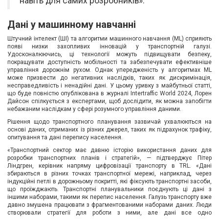
навіть для самих розробників».
Вхід/
Дані у машинному навчанні
авторизація
Штучний інтелект (ШІ) та алгоритми машинного навчання (ML) сприяють
появі низки захопливих інновацій у транспортній галузі.
Виробники
Удосконалюючись, ці технології можуть підвищувати безпеку,
покращувати доступність мобільності та забезпечувати ефективніше
управління дорожнім рухом. Однак упередженість у алгоритмах ML
Контакти
може призвести до негативних наслідків, таких як дискримінація,
несправедливість і ненадійні дані. У цьому уривку з майбутньої статті,
що буде повністю опублікована в журналі Intertraffic World 2024, Лорен
Доставка
Дайсон спілкується з експертами, щоб дослідити, як можна запобігти
небажаним наслідкам у сфері розумного управління даними.
Тех.
Рішення щодо транспортного планування зазвичай ухвалюються на
основі даних, отриманих із різних джерел, таких як підрахунок трафіку,
Підтримка
опитування та дані перепису населення.
«Транспортний сектор має давню історію використання даних для
Блог
розробки транспортних планів і стратегій», — підтверджує Пітер
Ліндгрен, керівник напряму цифровізації транспорту в TRL. «Дані
збираються в різних точках транспортної мережі, наприклад, через
індукційні петлі в дорожньому покритті, які фіксують транспортні засоби,
що проїжджають. Транспортні планувальники поєднують ці дані з
іншими наборами, такими як перепис населення. Галузь транспорту вже
давно змушена працювати з фрагментованими наборами даних. Люди
створювали стратегії для роботи з ними, але дані все одно