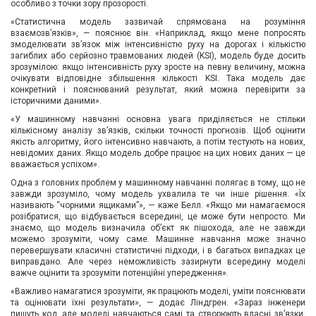
особливо з точки зору прозорості.
«Статистична модель зазвичай спрямована на розуміння
взаємозв’язків», — пояснює він. «Наприклад, якщо мене попросять
змоделювати зв’язок між інтенсивністю руху на дорогах і кількістю
загиблих або серйозно травмованих людей (KSI), модель буде досить
зрозумілою: якщо інтенсивність руху зросте на певну величину, можна
очікувати відповідне збільшення кількості KSI. Така модель дає
конкретний і пояснюваний результат, який можна перевірити за
історичними даними».
«У машинному навчанні основна увага приділяється не стільки
кількісному аналізу зв’язків, скільки точності прогнозів. Щоб оцінити
якість алгоритму, його інтенсивно навчають, а потім тестують на нових,
невідомих даних. Якщо модель добре працює на цих нових даних — це
вважається успіхом».
Одна з головних проблем у машинному навчанні полягає в тому, що не
завжди зрозуміло, чому модель ухвалила те чи інше рішення. «Їх
називають “чорними ящиками”», — каже Белл. «Якщо ми намагаємося
розібратися, що відбувається всередині, це може бути непросто. Ми
знаємо, що модель визначила об’єкт як пішохода, але не завжди
можемо зрозуміти, чому саме. Машинне навчання може значно
перевершувати класичні статистичні підходи, і в багатьох випадках це
виправдано. Але через неможливість зазирнути всередину моделі
важче оцінити та зрозуміти потенційні упередження».
«Важливо намагатися зрозуміти, як працюють моделі, уміти пояснювати
та оцінювати їхні результати», — додає Ліндгрен. «Зараз інженери
пишуть код, але моделі навчаються самі та створюють власні зв’язки,