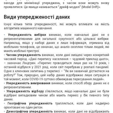
заходи для мінімізації упереджень, з часом вони можуть знову
проявлятися. Це явище називається “дрейф моделі” (Model Drift)».
Види упередженості даних
Існує кілька типів упередженості, які можуть впливати на якість
алгоритмів машинного навчання.
Упередженість вибірки
виникає, коли навчальні дані не є
репрезентативними для загальної сукупності або цільової вибірки.
Наприклад, якщо у наборі даних є лише інформація, отримана від
мобільних телефонів, це означає, що аналіз охоплює тільки людей, які
мають мобільні пристрої.
Часова упередженість
виникає, коли дані зміщені через конкретний
часовий період. «Дані перепису населення – чудовий приклад цього»,
– зазначає Ліндгрен. «Перепис проводиться лише раз на 10 років, і
останній відбувся у 2021 році, коли світ перебував у розпалі пандемії.
Одне з ключових запитань у переписі – “Як ви зазвичай дістаєтеся на
роботу?” Тож, природно, цей набір даних відображає лише ситуацію в
той момент, коли COVID-19 суттєво обмежував пересування людей».
Упередженість вимірювання
виникає, коли спосіб збору даних не є
репрезентативним.
Упередженість відбору
з’являється, якщо навчальні дані не були
відібрані випадковим чином або мають перекіс у бік певного типу
даних.
Географічна упередженість
трапляється, коли дані надмірно
орієнтовані на один регіон.
Демографічна упередженість
виникає, коли дані не відображають