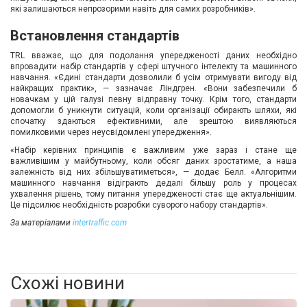
які залишаються непрозорими навіть для самих розробників».
Встановлення стандартів
TRL вважає, що для подолання упередженості даних необхідно
впровадити набір стандартів у сфері штучного інтелекту та машинного
навчання. «Єдині стандарти дозволили б усім отримувати вигоду від
найкращих практик», — зазначає Ліндгрен. «Вони забезпечили б
новачкам у цій галузі певну відправну точку. Крім того, стандарти
допомогли б уникнути ситуацій, коли організації обирають шляхи, які
спочатку здаються ефективними, але зрештою виявляються
помилковими через неусвідомлені упередження».
«Набір керівних принципів є важливим уже зараз і стане ще
важливішим у майбутньому, коли обсяг даних зростатиме, а наша
залежність від них збільшуватиметься», — додає Белл. «Алгоритми
машинного навчання відіграють дедалі більшу роль у процесах
ухвалення рішень, тому питання упередженості стає ще актуальнішим.
Це підсилює необхідність розробки суворого набору стандартів».
За матеріалами
intertraffic.com
Схожі новини