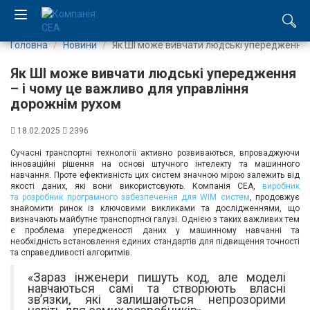
Головна
Новини
Як ШІ може вивчати людські упередження 
EN
Як ШІ може вивчати людські упередження
RU
– і чому це важливо для управління
дорожнім рухом
Компанія
18.02.2025
2396
Сучасні транспортні технології активно розвиваються, впроваджуючи
Каталог
інноваційні рішення на основі штучного інтелекту та машинного
навчання. Проте ефективність цих систем значною мірою залежить від
якості даних, які вони використовують. Компанія СЕА,
виробник
Виробництво
та розробник програмного забезпечення для WIM систем
, продовжує
знайомити ринок із ключовими викликами та дослідженнями, що
визначають майбутнє транспортної галузі. Однією з таких важливих тем
Послуги
є проблема упередженості даних у машинному навчанні та
необхідність встановлення єдиних стандартів для підвищення точності
та справедливості алгоритмів.
Новини
«Зараз інженери пишуть код, але моделі
навчаються самі та створюють власні
Вакансії
зв’язки, які залишаються непрозорими