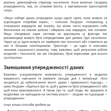
реальну демографічну структуру населення. Вона включає гендерну
упередженість, яка, за словами Белла, є притаманною транспортній
галузі.
«Якщо набори даних упереджені щодо однієї групи, вони можуть не
відповідати потребам інших», – пояснює Ліндгрен. «Наприклад, у
плануванні маршрутів ми знаємо, що жінки часто відчувають себе
безпечніше на певних шляхах і обирають інші маршрути, ніж чоловіки.
Якщо створювані нами системи не враховують ці фактори, їхні
рекомендації можуть бути непридатними для деяких груп населення.
Через це ці групи можуть не приймати такі технології або ставитися до
них із більшим скептицизмом. Транспорт – це один із ключових
чинників соціального розвитку, тому важливо, щоб результати роботи
моделей і технологій, які ми створюємо, були корисними для всього
суспільства».
Зменшення упередженості даних
Важливо усвідомлювати можливість упередженості в моделях
машинного навчання та вживати заходів для її мінімізації. «Все
зводиться до забезпечення якості даних і правильного підходу», –
каже Ліндгрен. «Йдеться про те, щоб у даних не було упередженості або
щоб вона враховувалася. А також про те, щоб люди, які працюють із
моделями, не накладали на систему власні — свідомі чи підсвідомі —
упередження».
Існує кілька способів зробити це: