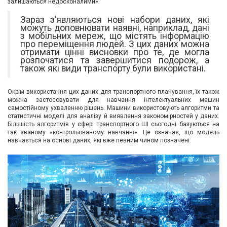
залишаються недосконалими».
Зараз з’являються нові набори даних, які
можуть доповнювати наявні, наприклад, дані
з мобільних мереж, що містять інформацію
про переміщення людей. З цих даних можна
отримати цінні висновки про те, де могла
розпочатися та завершитися подорож, а
також які види транспорту були використані.
Окрім використання цих даних для транспортного планування, їх також
можна застосовувати для навчання інтелектуальних машин
самостійному ухваленню рішень. Машини використовують алгоритми та
статистичні моделі для аналізу й виявлення закономірностей у даних.
Більшість алгоритмів у сфері транспортного ШІ сьогодні базуються на
так званому «контрольованому навчанні». Це означає, що модель
навчається на основі даних, які вже певним чином позначені.