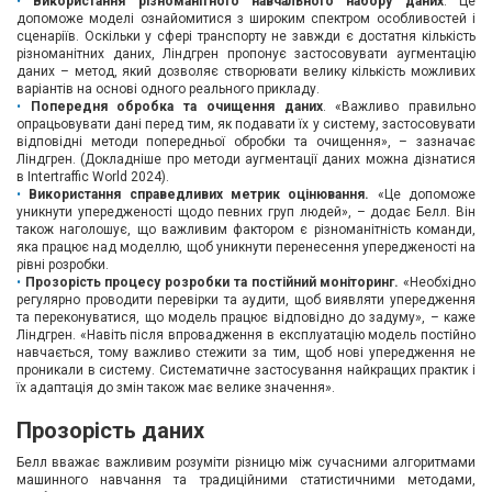
Використання різноманітного навчального набору даних
. Це
допоможе моделі ознайомитися з широким спектром особливостей і
сценаріїв. Оскільки у сфері транспорту не завжди є достатня кількість
різноманітних даних, Ліндгрен пропонує застосовувати аугментацію
даних – метод, який дозволяє створювати велику кількість можливих
варіантів на основі одного реального прикладу.
Попередня обробка та очищення даних
. «Важливо правильно
опрацьовувати дані перед тим, як подавати їх у систему, застосовувати
відповідні методи попередньої обробки та очищення», – зазначає
Ліндгрен. (Докладніше про методи аугментації даних можна дізнатися
в Intertraffic World 2024).
Використання справедливих метрик оцінювання.
«Це допоможе
уникнути упередженості щодо певних груп людей», – додає Белл. Він
також наголошує, що важливим фактором є різноманітність команди,
яка працює над моделлю, щоб уникнути перенесення упередженості на
рівні розробки.
Прозорість процесу розробки та постійний моніторинг.
«Необхідно
регулярно проводити перевірки та аудити, щоб виявляти упередження
та переконуватися, що модель працює відповідно до задуму», – каже
Ліндгрен. «Навіть після впровадження в експлуатацію модель постійно
навчається, тому важливо стежити за тим, щоб нові упередження не
проникали в систему. Систематичне застосування найкращих практик і
їх адаптація до змін також має велике значення».
Прозорість даних
Белл вважає важливим розуміти різницю між сучасними алгоритмами
машинного навчання та традиційними статистичними методами,