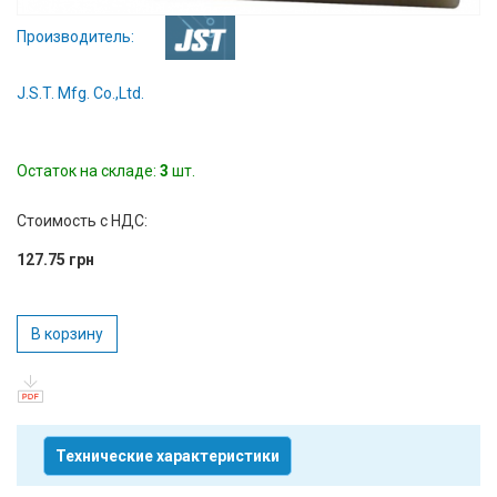
Вход/
Производитель:
авторизация
J.S.T. Mfg. Co.,Ltd.
Производители
Контакты
Остаток на складе:
3
шт.
Доставка
Стоимость с НДС:
127.75 грн
Тех.
поддержка
В корзину
Блог
Технические характеристики