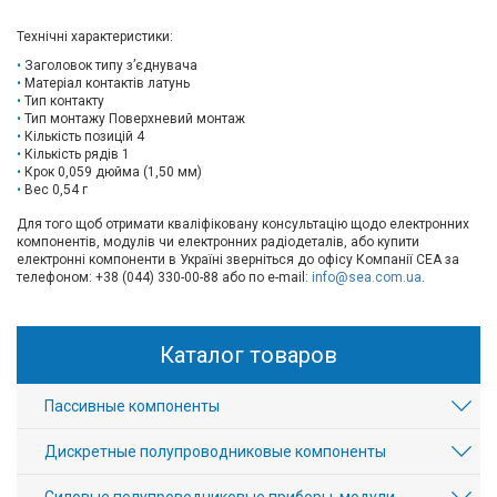
Технічні характеристики:
Заголовок типу з’єднувача
Матеріал контактів латунь
Тип контакту
Тип монтажу Поверхневий монтаж
Кількість позицій 4
Кількість рядів 1
Крок 0,059 дюйма (1,50 мм)
Вес 0,54 г
Для того щоб отримати кваліфіковану консультацію щодо електронних
компонентів, модулів чи електронних радіодеталів, або купити
електронні компоненти в Україні зверніться до офісу Компанії СЕА за
телефоном: +38 (044) 330-00-88 або по e-mail:
info@sea.com.ua
.
Каталог товаров
Пассивные компоненты
Дискретные полупроводниковые компоненты