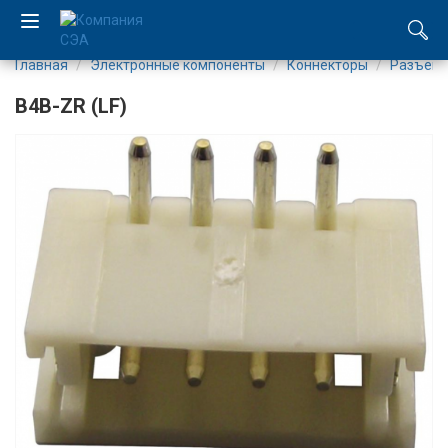
Главная
Электронные компоненты
Коннекторы
Разъемы
EN
B4B-ZR (LF)
UA
Компания
Каталог
Производство
Услуги
Новости
Вакансии