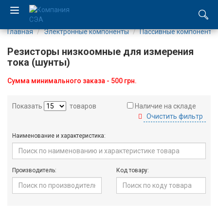
Главная
Электронные компоненты
Пассивные компоненты
EN
Резисторы низкоомные для измерения
UA
тока (шунты)
Сумма минимального заказа - 500 грн.
Компания
Показать
товаров
Наличие на складе
Каталог
Очистить фильтр
Производство
Наименование и характеристика:
Услуги
Производитель:
Код товару:
Новости
Вакансии