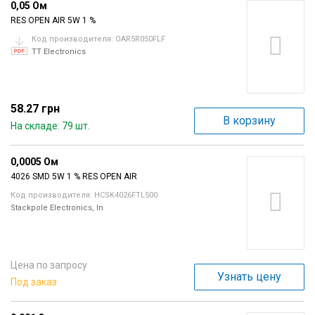
0,05 Ом
Вход/
RES OPEN AIR 5W 1 %
авторизация
Код производителя: OAR5R050FLF
TT Electronics
Производители
Контакты
58.27 грн
В корзину
На складе: 79 шт.
Доставка
0,0005 Ом
Тех.
4026 SMD 5W 1 % RES OPEN AIR
поддержка
Код производителя: HCSK4026FTL500
Stackpole Electronics, In
Блог
Цена по запросу
Узнать цену
Под заказ