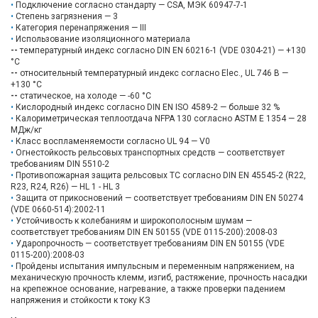
Подключение согласно стандарту — CSA, МЭК 60947-7-1
Степень загрязнения — 3
Категория перенапряжения — III
Использование изоляционного материала
--
температурный индекс согласно DIN EN 60216-1 (VDE 0304-21) — +130
°C
--
относительный температурный индекс согласно Elec., UL 746 B —
+130 °C
--
статическое, на холоде — -60 °C
Кислородный индекс согласно DIN EN ISO 4589-2 — больше 32 %
Калориметрическая теплоотдача NFPA 130 согласно ASTM E 1354 ​— 28
MДж/кг
Класс воспламеняемости согласно UL 94 — V0
Огнестойкость рельсовых транспортных средств — соответствует
требованиям DIN 5510-2
Противопожарная защита рельсовых ТС согласно DIN EN 45545-2 (R22,
R23, R24, R26) — HL 1 - HL 3
Защита от прикосновений — соответствует требованиям DIN EN 50274
(VDE 0660-514):2002-11
Устойчивость к колебаниям и широкополосным шумам —
соответствует требованиям DIN EN 50155 (VDE 0115-200):2008-03
Ударопрочность — соответствует требованиям DIN EN 50155 (VDE
0115-200):2008-03
Пройдены испытания импульсным и переменным напряжением, на
механическую прочность клемм, изгиб, растяжение, прочность насадки
на крепежное основание, нагревание, а также проверки падением
напряжения и стойкости к току КЗ