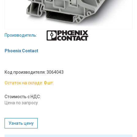
Вход/
авторизация
Производители
Производитель:
Контакты
Phoenix Contact
Доставка
Код производителя: 3064043
Тех.
Остаток на складе:
0
шт.
поддержка
Стоимость с НДС:
Блог
Цена по запросу
Узнать цену