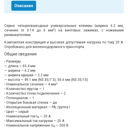
Описание
Серые четырехвыводные универсальные клеммы (ширина 6.2 мм,
2
сечение от 0.14 до 6 мм
) на винтовых зажимах, с ножевыми
размыкателями.
Компактная конструкция и высокая допустимая нагрузка по току 20 A.
Опробовано для железнодорожного транспорта.
Общие сведения
Размеры
--
длина — 65.4 мм
--
ширина — 6.2 мм
--
ширина крышки — 2.2 мм
--
высота — 49.1 мм (NS 35/7.5), 56.6 мм (NS 35/15)
Номинальное сечение — 4 мм²
Количество ярусов — 1
Количество точек подключения — 2
Потенциалов — 1
Открытая боковая стенка — да
Изоляционный материал — PA, группа I
Цвет — серый
Номинальный ток I
— 20 А
N
Максимальный ток нагрузки — 20 А
Номинальное напряжение U
— 500 В
N