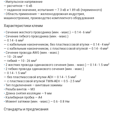
Импульсное напряжение
--
расчетное — 6 кВ
--
заданное значение, испытания — 7.3 кВ и 1.89 кВ (переменного)
Область применения — железнодорожная индустрия,
машиностроение, производство комплектного оборудования
Характеристики клемм
2
Сечение жесткого проводника (мин. - макс.) — 0.14 - 6 мм
Сечение гибкого проводника (мин. - макс.)
2
--
0.14 - 6 мм
2
--
с кабельным наконечником, без пластмассовой втулки — 0.14 - 4 мм
2
--
с кабельным наконечником, с пластмассовой втулкой — 0.14 - 4 мм
Сечение провода AWG (мин. - макс.)
2
--
10 - 26 мм
2
--
гибкий — 10 - 26 мм
2
2 жестких провода одинакового сечения (мин. - макс.) — 0.14 - 1.5 мм
2 гибких провода одинакового сечения (мин. - макс.)
2
--
0.14 - 1.5 мм
2
--
без пластмассовой втулки AEH — 0.14 - 1.5 мм
2
--
с пластмассовой втулкой TWIN-AEH — 0.5 - 2.5 мм
Тип подключения — винтовые зажимы
Резьба винтов — M3
Длина снятия изоляции — 9 мм
Калиберная пробка — A4
Момент затяжки (мин. - макс.) — 0.6 - 0.8 Нм
Стандарты и предписания