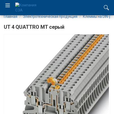
Главная
Электротехническая продукция
Клеммы на DIN-ре
EN
UT 4 QUATTRO MT серый
UA
Компания
Каталог
Производство
Услуги
Новости
Вакансии