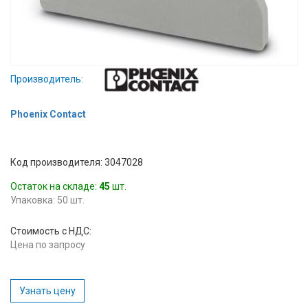
Вход/
авторизация
Производители
Производитель:
Контакты
Phoenix Contact
Доставка
Код производителя: 3047028
Тех.
Остаток на складе:
45
шт.
поддержка
Упаковка: 50 шт.
Блог
Стоимость с НДС:
Цена по запросу
Узнать цену