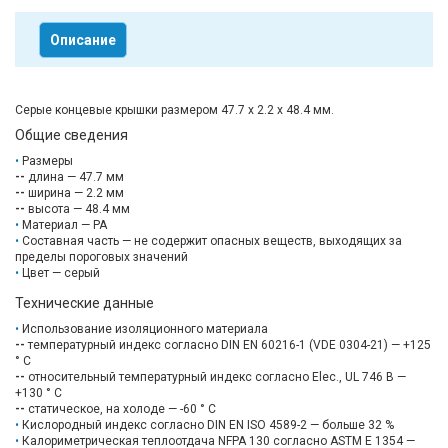
Описание
Серые концевые крышки размером 47.7 х 2.2 х 48.4 мм.
Общие сведения
Размеры
--
длина — 47.7 мм
--
ширина — 2.2 мм
--
высота — 48.4 мм
Материал — PA
Составная часть — не содержит опасных веществ, выходящих за
пределы пороговых значений
Цвет — серый
Технические данные
Использование изоляционного материала
--
температурный индекс согласно DIN EN 60216-1 (VDE 0304-21) — +125
° C
--
относительный температурный индекс согласно Elec., UL 746 B —
+130 ° C
--
статическое, на холоде — -60 ° C
Кислородный индекс согласно DIN EN ISO 4589-2 — больше 32 %
Калориметрическая теплоотдача NFPA 130 согласно ASTM E 1354 ​—